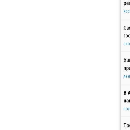
ре
РОС
Са
го
ЭК
Хи
пр
АЗЕ
В 
на
ПОЛ
Пр