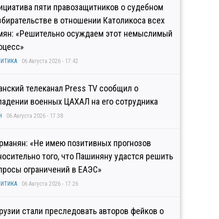
ициатива пяти правозащитников о судебном
збирательстве в отношении Католикоса всех
мян: «Решительно осуждаем этот немыслимый
оцесс»
ИТИКА
06 Августа 2026 - 17:42
анский телеканал Press TV сообщил о
падении военных ЦАХАЛ на его сотрудника
Н
06 Августа 2026 - 17:38
рманян: «Не имею позитивных прогнозов
носительно того, что Пашиняну удастся решить
просы ограничений в ЕАЭС»
ИТИКА
06 Августа 2026 - 17:26
Грузии стали преследовать авторов фейков о