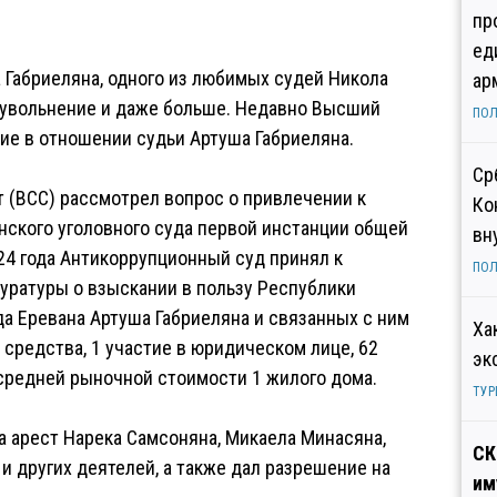
пр
ед
а Габриеляна, одного из любимых судей Никола
ар
т увольнение и даже больше. Недавно Высший
ПОЛ
е в отношении судьи Артуша Габриеляна.
Ср
 (ВСС) рассмотрел вопрос о привлечении к
Ко
нского уголовного суда первой инстанции общей
вн
24 года Антикоррупционный суд принял к
ПОЛ
уратуры о взыскании в пользу Республики
а Еревана Артуша Габриеляна и связанных с ним
Ха
средства, 1 участие в юридическом лице, 62
эк
средней рыночной стоимости 1 жилого дома.
ТУР
а арест Нарека Самсоняна, Микаела Минасяна,
СК
и других деятелей, а также дал разрешение на
им