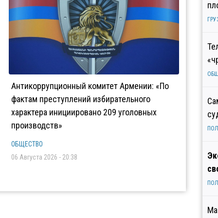
пл
ГРУ
Те
«ч
ОБ
Антикоррупционный комитет Армении: «По
фактам преступлений избирательного
Са
характера инициировано 209 уголовных
су
производств»
ПОЛ
ОБЩЕСТВО
Эк
06 Августа 2026 - 20:38
св
ПОЛ
Ма