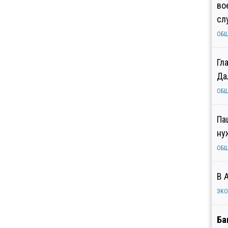
во
сл
ОБ
Гл
Да
ОБ
Па
ну
ОБ
В 
ЭК
Ба