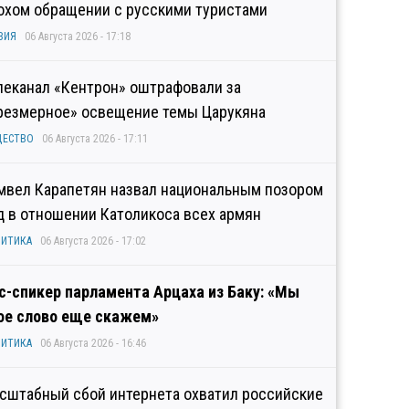
охом обращении с русскими туристами
ЗИЯ
06 Августа 2026 - 17:18
леканал «Кентрон» оштрафовали за
резмерное» освещение темы Царукяна
ЩЕСТВО
06 Августа 2026 - 17:11
мвел Карапетян назвал национальным позором
д в отношении Католикоса всех армян
ИТИКА
06 Августа 2026 - 17:02
с-спикер парламента Арцаха из Баку: «Мы
ое слово еще скажем»
ИТИКА
06 Августа 2026 - 16:46
сштабный сбой интернета охватил российские