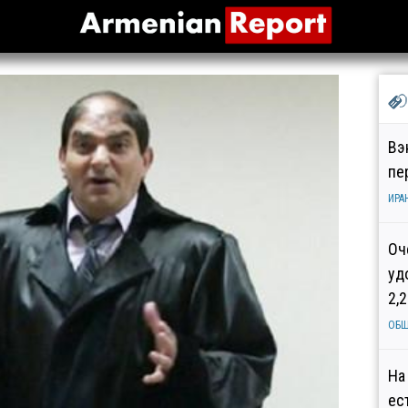
Вэ
пе
ИРА
Оч
уд
2,
ОБ
На
ес