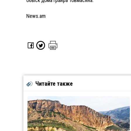
обыск дома Грайра Товмасяна.
News.am
Читайте также