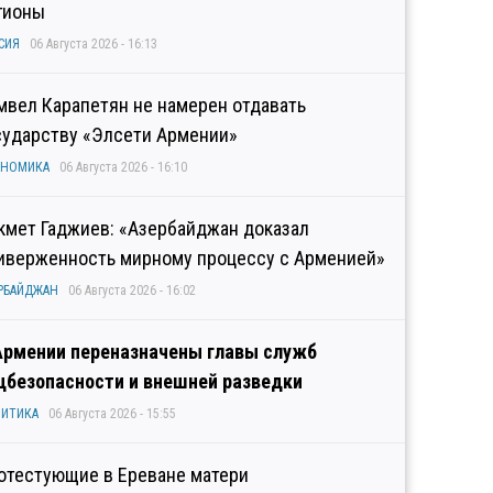
гионы
СИЯ
06 Августа 2026 - 16:13
мвел Карапетян не намерен отдавать
сударству «Элсети Армении»
ОНОМИКА
06 Августа 2026 - 16:10
кмет Гаджиев: «Азербайджан доказал
иверженность мирному процессу с Арменией»
РБАЙДЖАН
06 Августа 2026 - 16:02
Армении переназначены главы служб
цбезопасности и внешней разведки
ИТИКА
06 Августа 2026 - 15:55
отестующие в Ереване матери