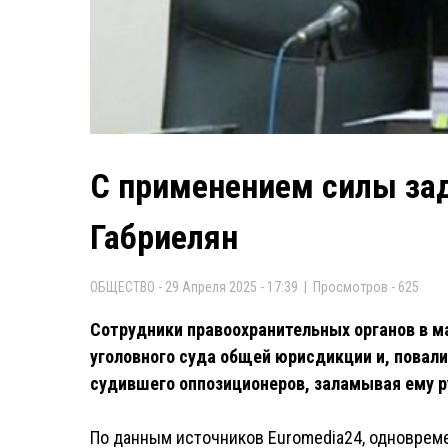
С применением силы за
Габриелян
ОБЩЕСТВО - 29 Апреля 2025 - 17:39 | Просмотров - 625
Сотрудники правоохранительных органов в ма
уголовного суда общей юрисдикции и, повал
судившего оппозиционеров, заламывая ему ру
По данным источников Euromedia24, одноврем