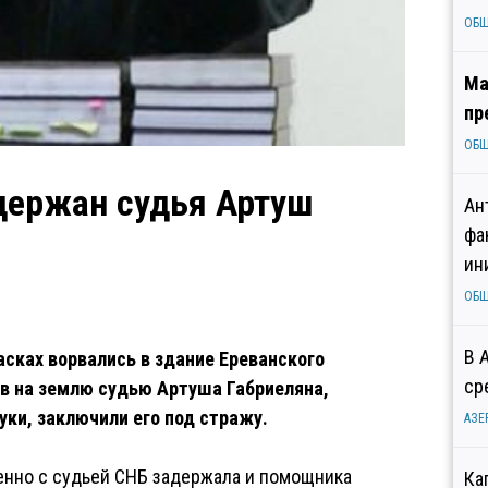
ОБ
Ма
пр
ОБ
держан судья Артуш
Ан
фа
ин
ОБ
В 
сках ворвались в здание Ереванского
ср
ив на землю судью Артуша Габриеляна,
ки, заключили его под стражу.
АЗЕ
енно с судьей СНБ задержала и помощника
Ка