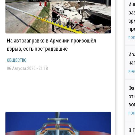
Ин
ра
ар
пр
ПОЛ
На автозаправке в Армении произошёл
взрыв, есть пострадавшие
Ир
ОБЩЕСТВО
на
06 Августа 2026 - 21:18
ИРА
Фа
от
во
ПОЛ
В 