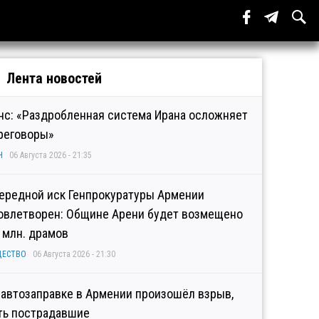
Лента новостей
нс: «Раздробленная система Ирана осложняет
реговоры»
Н
06 Августа 2026 - 21:35
ередной иск Генпрокуратуры Армении
овлетворен: Общине Арени будет возмещено
2 млн. драмов
ЩЕСТВО
06 Августа 2026 - 21:30
 автозаправке в Армении произошёл взрыв,
ть пострадавшие