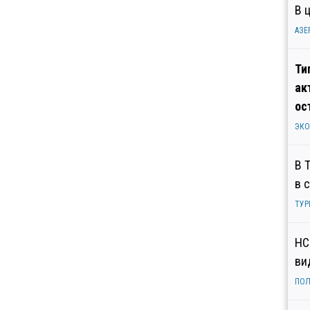
В 
АЗЕ
Ти
ак
ос
ЭК
В 
в 
ТУР
НС
ви
ПОЛ