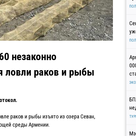
ПОЛ
Се
уж
ПОЛ
60 незаконно
Ар
00
я ловли раков и рыбы
ст
ЭК
БП
отокол.
не
вле раков и рыбы изъято из озера Севан,
ТУР
ющей среды Армении.
Мэ