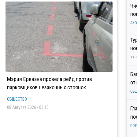
Чи
по
ЭК
Ту
но
ТУР
Ба
Мэрия Еревана провела рейд против
от
парковщиков незаконных стоянок
ОБ
ОБЩЕСТВО
08 Августа 2026 - 03:13
Гл
по
ПОЛ