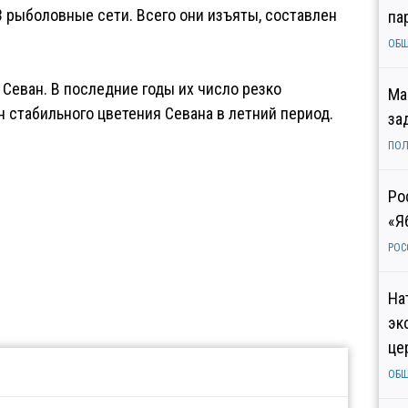
 рыболовные сети. Всего они изъяты, составлен
па
ОБ
Севан. В последние годы их число резко
Ма
ин стабильного цветения Севана в летний период.
за
ПОЛ
Ро
«Я
РОС
На
эк
це
ОБ