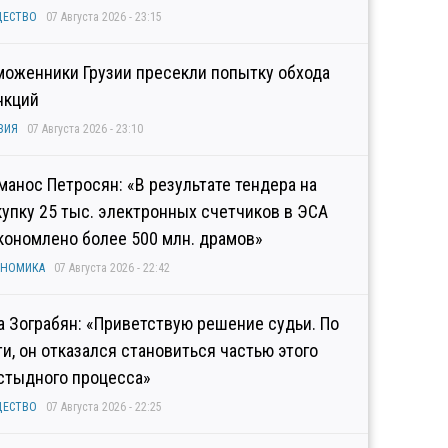
ЩЕСТВО
07 Августа 2026 - 23:15
моженники Грузии пресекли попытку обхода
нкций
ЗИЯ
07 Августа 2026 - 23:10
манос Петросян: «В результате тендера на
купку 25 тыс. электронных счетчиков в ЭСА
кономлено более 500 млн. драмов»
ОНОМИКА
07 Августа 2026 - 22:42
а Зограбян: «Приветствую решение судьи. По
ти, он отказался становиться частью этого
стыдного процесса»
ЩЕСТВО
07 Августа 2026 - 22:25