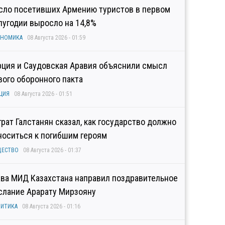
сло посетивших Армению туристов в первом
лугодии выросло на 14,8%
ОНОМИКА
08 Августа 2026 - 01:59
рция и Саудовская Аравия объяснили смысл
вого оборонного пакта
ЦИЯ
08 Августа 2026 - 01:51
грат Галстанян сказал, как государство должно
носиться к погибшим героям
ЩЕСТВО
08 Августа 2026 - 01:37
ава МИД Казахстана направил поздравительное
слание Арарату Мирзояну
ИТИКА
08 Августа 2026 - 01:16