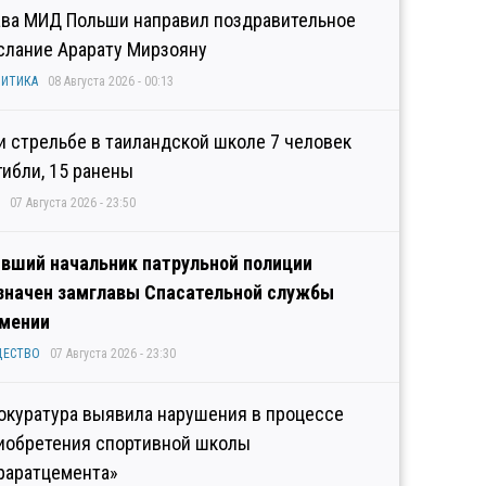
ава МИД Польши направил поздравительное
слание Арарату Мирзояну
ИТИКА
08 Августа 2026 - 00:13
и стрельбе в таиландской школе 7 человек
гибли, 15 ранены
07 Августа 2026 - 23:50
вший начальник патрульной полиции
значен замглавы Спасательной службы
мении
ЩЕСТВО
07 Августа 2026 - 23:30
окуратура выявила нарушения в процессе
иобретения спортивной школы
раратцемента»