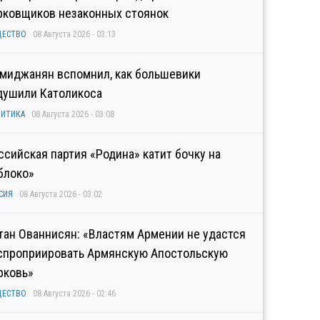
рковщиков незаконных стоянок
ЩЕСТВО
08 Августа 2026 - 03:13
миджанян вспомнил, как большевики
душили Католикоса
ИТИКА
08 Августа 2026 - 03:08
ссийская партия «Родина» катит бочку на
блоко»
СИЯ
08 Августа 2026 - 03:02
тан Ованнисян: «Властям Армении не удастся
спроприировать Армянскую Апостольскую
рковь»
ЩЕСТВО
08 Августа 2026 - 02:46