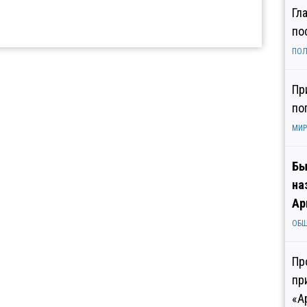
Гл
по
ПОЛ
Пр
по
МИР
Бы
на
Ар
ОБ
Пр
пр
«А