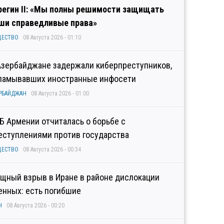
регин II: «Мы полны решимости защищать
ши справедливые права»
ЩЕСТВО
08 Августа 2026 - 01:10
Азербайджане задержали киберпреступников,
ламывавших иностранные инфосети
РБАЙДЖАН
08 Августа 2026 - 01:00
Б Армении отчиталась о борьбе с
еступлениями против государства
ЩЕСТВО
08 Августа 2026 - 00:34
щный взрыв в Иране в районе дислокации
енных: есть погибшие
Н
08 Августа 2026 - 00:20