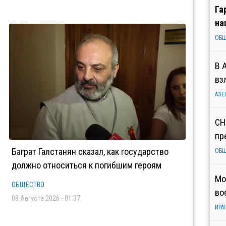
Га
на
ОБ
В 
вз
АЗЕ
СН
пр
Баграт Галстанян сказал, как государство
ОБ
должно относиться к погибшим героям
Мо
ОБЩЕСТВО
во
08 Августа 2026 - 01:37
ИРА