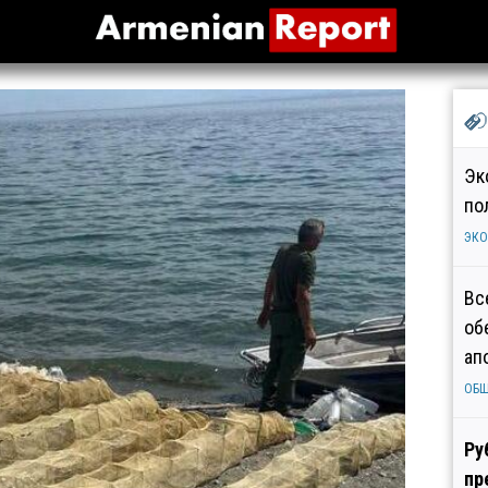
Эк
по
ЭК
Вс
об
ап
ОБ
Ру
пр