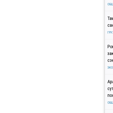
ОБ
Та
са
ГРУ
Ро
за
сэ
ЭК
Ар
су
по
ОБ