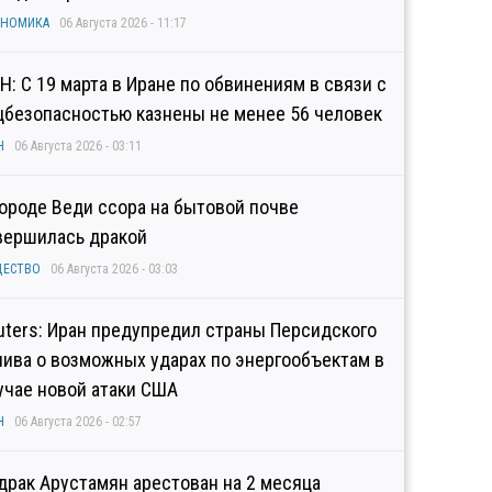
ОНОМИКА
06 Августа 2026 - 11:17
Н: С 19 марта в Иране по обвинениям в связи с
цбезопасностью казнены не менее 56 человек
Н
06 Августа 2026 - 03:11
городе Веди ссора на бытовой почве
вершилась дракой
ЩЕСТВО
06 Августа 2026 - 03:03
uters: Иран предупредил страны Персидского
лива о возможных ударах по энергообъектам в
учае новой атаки США
Н
06 Августа 2026 - 02:57
драк Арустамян арестован на 2 месяца