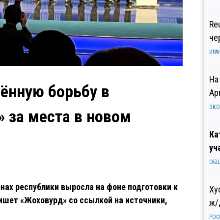
Re
че
ИРА
На
ённую борьбу в
Ар
ЭК
 за места в новом
Ка
уч
ОБ
нах республики выросла на фоне подготовки к
Ху
пишет «Жоховурд» со ссылкой на источники,
ж/
РОС