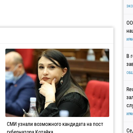
ЭК
ОО
на
ИРА
В 
за
ОБ
Re
за
сл
ИРА
СМИ узнали возможного кандидата на пост
Се
губернатора Котайка