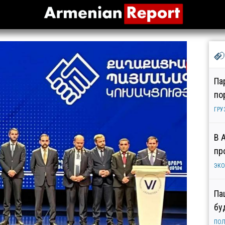
Па
по
ГРУ
В 
пр
ЭК
Па
бу
ПОЛ