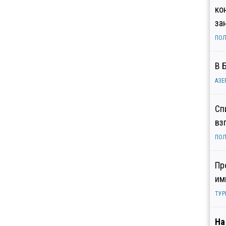
ко
за
ПОЛ
В 
АЗЕ
Сп
вз
ПОЛ
Пр
им
ТУР
На