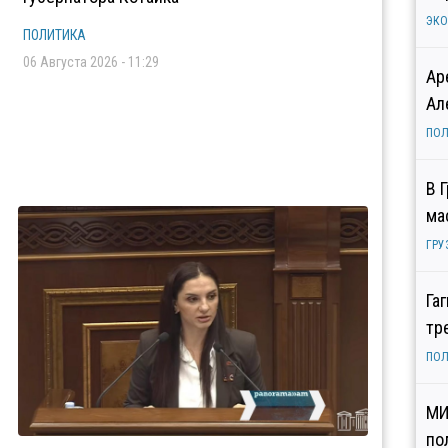
ЭК
ПОЛИТИКА
06 Августа 2026 - 11:29
Ар
Ал
ПОЛ
В 
ма
ГРУ
Га
тр
ПОЛ
МИ
по