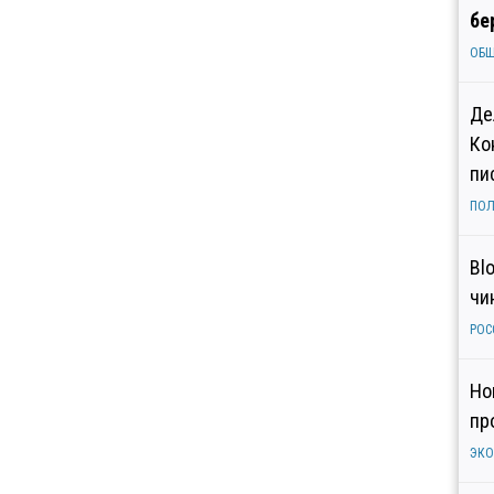
бе
ОБ
Де
Ко
пи
ПОЛ
Bl
чи
РОС
Но
пр
ЭК