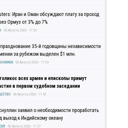
uters: Иран и Оман обсуждают плату за проход
рез Ормуз от 3% до 7%
Н
06 Августа 2026 - 11:55
 празднование 35-й годовщины независимости
мении за рубежом выделен $1 млн.
ОНОМИКА
06 Августа 2026 - 11:50
толикос всех армян и епископы примут
астие в первом судебном заседании
ЩЕСТВО
06 Августа 2026 - 11:43
снуллин заявил о необходимости проработать
д выход к Индийскому океану
СИЯ
06 Августа 2026 - 11:37