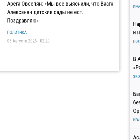
Арега Овсепян: «Мы все выяснили, что Ваагн
ИРА
Алексанян детские сады не ест.
Поздравляю»
На
и 
ПОЛИТИКА
06 Августа 2026 - 02:20
ПОЛ
В 
«Р
ЭК
Ба
бе
Ор
ИРА
Ас