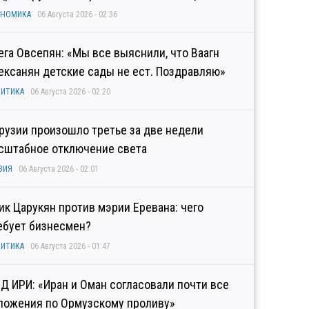
ОНОМИКА
06 Августа 2026 - 02:36
ега Овсепян: «Мы все выяснили, что Ваагн
ексанян детские сады не ест. Поздравляю»
ИТИКА
06 Августа 2026 - 02:20
Грузии произошло третье за две недели
сштабное отключение света
ЗИЯ
06 Августа 2026 - 02:01
гик Царукян против мэрии Еревана: чего
ебует бизнесмен?
ИТИКА
06 Августа 2026 - 01:47
Д ИРИ: «Иран и Оман согласовали почти все
ложения по Ормузскому проливу»