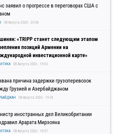
нс заявил о прогрессе в переговорах США с
аном
Н
08 Августа 2026 - 20:06
шинян: «TRIPP станет следующим этапом
репления позиций Армении на
ждународной инвестиционной карте»
ИТИКА
08 Августа 2026 - 19:53
звана причина задержки грузоперевозок
жду Грузией и Азербайджаном
РБАЙДЖАН
08 Августа 2026 - 19:43
нистр иностранных дел Великобритании
здравил Арарата Мирзояна
ИТИКА
08 Августа 2026 - 19:37