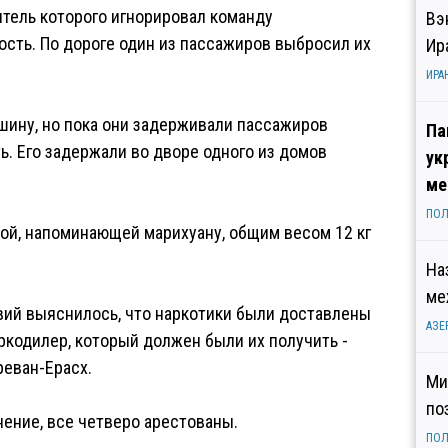
итель которого игнорировал команду
Вэ
рость. По дороге один из пассажиров выбросил их
Ир
ИРА
шину, но пока они задерживали пассажиров
Па
ь. Его задержали во дворе одного из домов
ук
ме
ПОЛ
сой, напоминающей марихуану, общим весом 12 кг
На
ме
вий выяснилось, что наркотики были доставлены
АЗЕ
ркодилер, который должен были их получить -
реван-Ерасх.
Ми
по
ение, все четверо арестованы.
ПОЛ