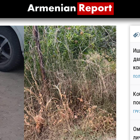
Иш
да
ко
ПОЛ
Ко
по
ГРУ
Ом
ли