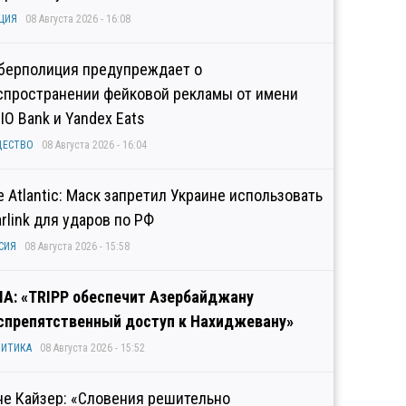
ЦИЯ
08 Августа 2026 - 16:08
берполиция предупреждает о
спространении фейковой рекламы от имени
IO Bank и Yandex Eats
ЩЕСТВО
08 Августа 2026 - 16:04
e Atlantic: Маск запретил Украине использовать
arlink для ударов по РФ
СИЯ
08 Августа 2026 - 15:58
А: «TRIPP обеспечит Азербайджану
спрепятственный доступ к Нахиджевану»
ИТИКА
08 Августа 2026 - 15:52
не Кайзер: «Словения решительно