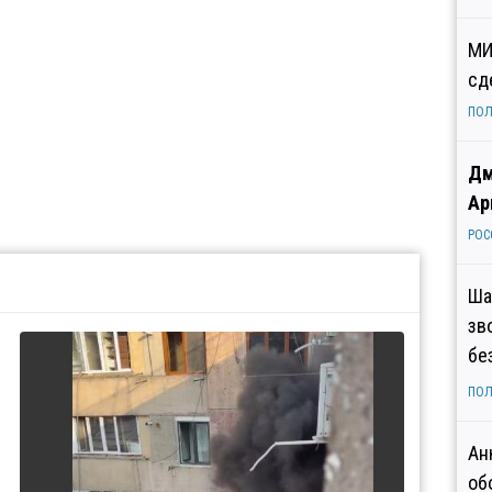
МИ
сд
ПОЛ
Дм
Ар
РОС
Ша
зв
бе
ПОЛ
Ан
об