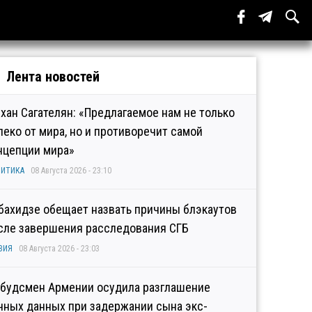
Лента новостей
хан Сагателян: «Предлагаемое нам не только
леко от мира, но и противоречит самой
нцепции мира»
ИТИКА
08 Августа 2026 - 23:10
бахидзе обещает назвать причины блэкаутов
сле завершения расследования СГБ
ЗИЯ
08 Августа 2026 - 23:03
будсмен Армении осудила разглашение
чных данных при задержании сына экс-