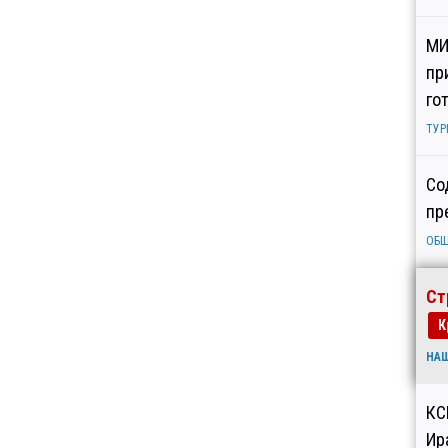
МИ
пр
го
ТУР
Со
пр
ОБ
Ст
К
НА
КС
Ир