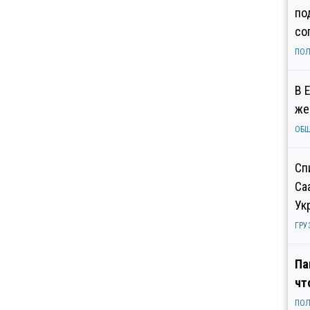
по
со
ПОЛ
В 
же
ОБ
Сп
Са
Ук
ГРУ
Па
чт
ПОЛ