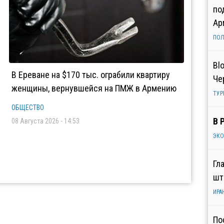
по
Ар
ПОЛ
Bl
В Ереване на $170 тыс. ограбили квартиру
Че
женщины, вернувшейся на ПМЖ в Армению
ТУР
ОБЩЕСТВО
В 
08 Августа 2026 - 14:53
ЭК
Гл
шт
ИРА
По