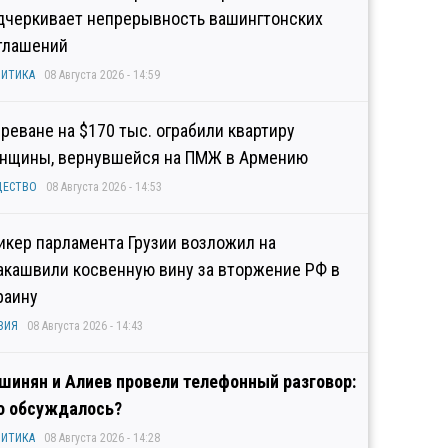
дчеркивает непрерывность вашингтонских
глашений
ИТИКА
08 Августа 2026 - 14:59
Ереване на $170 тыс. ограбили квартиру
нщины, вернувшейся на ПМЖ в Армению
ЩЕСТВО
08 Августа 2026 - 14:53
икер парламента Грузии возложил на
акашвили косвенную вину за вторжение РФ в
раину
ЗИЯ
08 Августа 2026 - 14:43
шинян и Алиев провели телефонный разговор:
о обсуждалось?
ИТИКА
08 Августа 2026 - 14:28