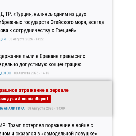
Д ТР: «Турция, являясь одним из двух
ибрежных государств Эгейского моря, всегда
това к сотрудничеству с Грецией»
ЦИЯ
08 Августа 2026 - 14:22
держание пыли в Ереване превысило
едельно допустимую концентрацию
ЩЕСТВО
08 Августа 2026 - 14:15
рашное отражение в зеркале
рик души ArmenianReport
ША АНАЛИТИКА
08 Августа 2026 - 14:09
ИР: Трамп потерпел поражение в войне с
аном и оказался в «самодельной ловушке»