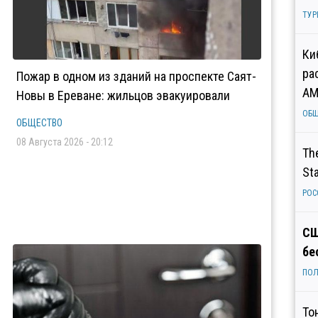
ТУР
Ки
ра
Пожар в одном из зданий на проспекте Саят-
AM
Новы в Ереване: жильцов эвакуировали
ОБ
ОБЩЕСТВО
08 Августа 2026 - 20:12
Th
St
РОС
СШ
бе
ПОЛ
То