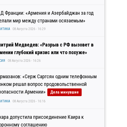
Д Франции: «Армения и Азербайджан за год
елали мир между странами осязаемым»
ИТИКА
08 Августа 2026 - 16:29
итрий Медведев: «Разрыв с РФ вызовет в
мении глубокий кризис или что похуже»
СИЯ
08 Августа 2026 - 16:26
рмазанов: «Серж Саргсян одним телефонным
онком решал вопрос продовольственной
зопасности Армении»
Дела минувшие
ИТИКА
08 Августа 2026 - 16:16
кара допустила присоединение Каира к
оронному соглашению