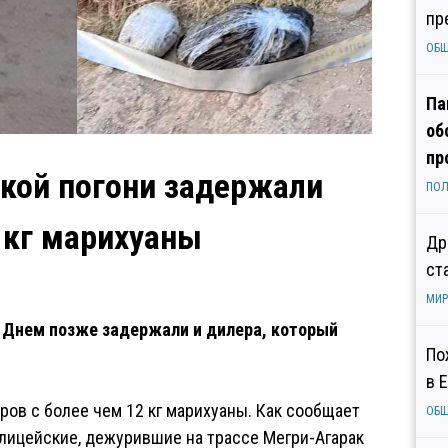
пр
ОБ
Па
об
пр
ской погони задержали
ПОЛ
 кг марихуаны
Др
ст
МИР
. Днем позже задержали и дилера, который
По
в 
ов с более чем 12 кг марихуаны. Как сообщает
ОБ
лицейские, дежурившие на трассе Мегри-Агарак