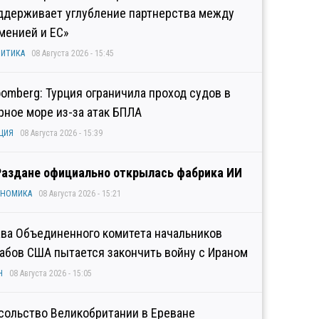
ддерживает углубление партнерства между
менией и ЕС»
ИТИКА
08 Августа 2026 - 15:45
oomberg: Турция ограничила проход судов в
рное море из-за атак БПЛА
ЦИЯ
08 Августа 2026 - 15:39
Раздане официально открылась фабрика ИИ
ОНОМИКА
08 Августа 2026 - 15:21
ава Объединенного комитета начальников
абов США пытается закончить войну с Ираном
Н
08 Августа 2026 - 15:05
сольство Великобритании в Ереване