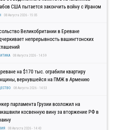
абов США пытается закончить войну с Ираном
Н
08 Августа 2026 - 15:05
сольство Великобритании в Ереване
дчеркивает непрерывность вашингтонских
глашений
ИТИКА
08 Августа 2026 - 14:59
Ереване на $170 тыс. ограбили квартиру
нщины, вернувшейся на ПМЖ в Армению
ЩЕСТВО
08 Августа 2026 - 14:53
икер парламента Грузии возложил на
акашвили косвенную вину за вторжение РФ в
раину
ЗИЯ
08 Августа 2026 - 14:43