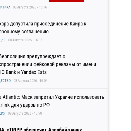
ИТИКА
08 Августа 2026 - 16:16
кара допустила присоединение Каира к
оронному соглашению
ЦИЯ
08 Августа 2026 - 16:08
берполиция предупреждает о
спространении фейковой рекламы от имени
IO Bank и Yandex Eats
ЩЕСТВО
08 Августа 2026 - 16:04
e Atlantic: Маск запретил Украине использовать
arlink для ударов по РФ
СИЯ
08 Августа 2026 - 15:58
А: «TRIPP обеспечит Азербайджану