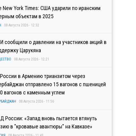
e New York Times: США ударили по иранским
ерным объектам в 2025
Н
08 Августа 2026 - 12:32
И сообщили о давлении на участников акций в
ддержку Царукяна
ЩЕСТВО
08 Августа 2026 - 12:21
 России в Армению трианзитом через
ербайджан отправлено 15 вагонов с пшеницей
10 вагонов с каменным углем
РБАЙДЖАН
08 Августа 2026 - 11:56
Д России: «Запад вновь пытается втянуть
узию в "кровавые авантюры" на Кавказе»
СИЯ
08 Августа 2026 - 11:43