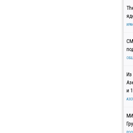
Th
яд
ИРА
СМ
по
ОБ
Из
Аз
и 
АЗЕ
МИ
Гр
РОС