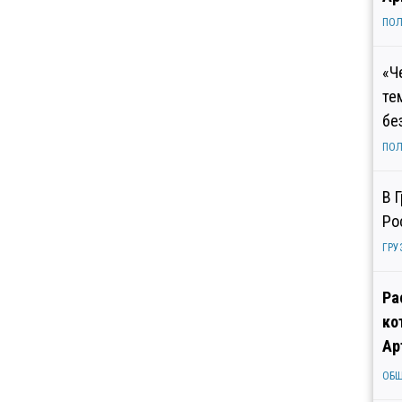
ПОЛ
«Ч
те
бе
ПОЛ
В 
Ро
ГРУ
Ра
ко
Ар
ОБ