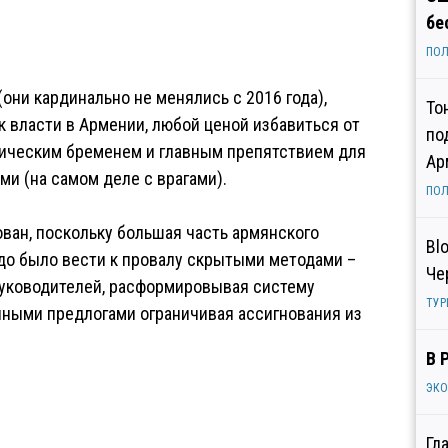
бе
ПОЛ
(они кардинально не менялись с 2016 года),
То
 власти в Армении, любой ценой избавиться от
по
мическим бременем и главным препятствием для
Ар
и (на самом деле с врагами).
ПОЛ
ован, поскольку большая часть армянского
Bl
адо было вести к провалу скрытыми методами –
Че
уководителей, расформировывая систему
ТУР
нными предлогами ограничивая ассигнования из
В 
ЭК
Гл