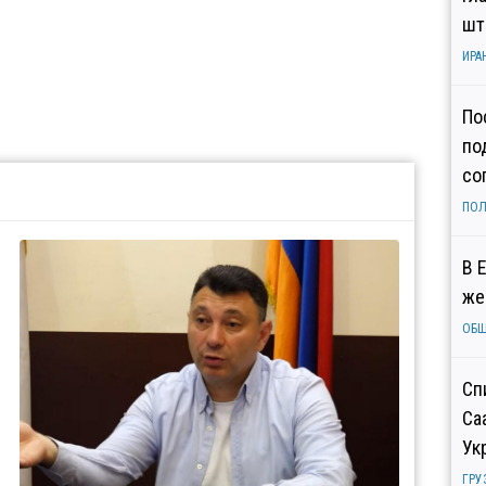
шт
ИРА
По
по
со
ПОЛ
В 
же
ОБ
Сп
Са
Ук
ГРУ