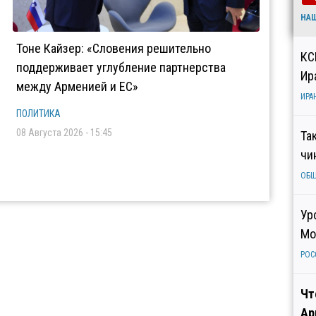
НА
Тоне Кайзер: «Словения решительно
КС
поддерживает углубление партнерства
Ир
между Арменией и ЕС»
ИРА
ПОЛИТИКА
08 Августа 2026 - 15:45
Та
чи
ОБ
Ур
Мо
РОС
Чт
Ар