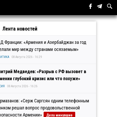
Лента новостей
Д Франции: «Армения и Азербайджан за год
елали мир между странами осязаемым»
ИТИКА
08 Августа 2026 - 16:29
итрий Медведев: «Разрыв с РФ вызовет в
мении глубокий кризис или что похуже»
СИЯ
08 Августа 2026 - 16:26
рмазанов: «Серж Саргсян одним телефонным
онком решал вопрос продовольственной
зопасности Армении»
Дела минувшие