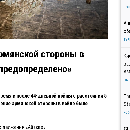
ПОЛ
Ан
об
ТУР
рмянской стороны в
Ки
ра
 предопределено»
AM
ОБ
время и после 44-дневной войны с расстояния 5
Th
жение армянской стороны в войне было
St
РОС
о движения «Айакве».
СШ