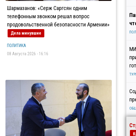
Шармазанов: «Серж Саргсян одним
Па
телефонным звонком решал вопрос
чт
продовольственной безопасности Армении»
ПОЛ
Дела минувшие
ПОЛИТИКА
МИ
08 Августа 2026 - 16:16
пр
го
ТУР
Со
пр
ОБ
Ст
К