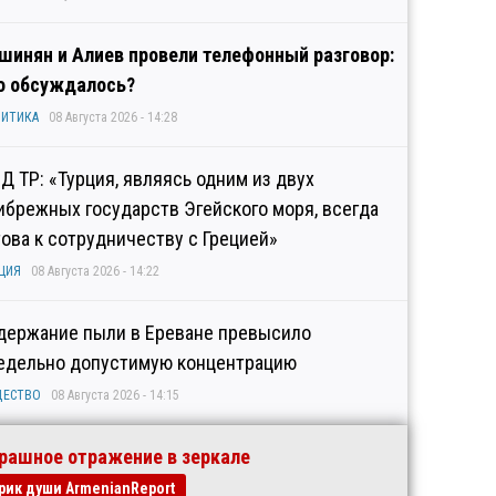
шинян и Алиев провели телефонный разговор:
о обсуждалось?
ИТИКА
08 Августа 2026 - 14:28
Д ТР: «Турция, являясь одним из двух
ибрежных государств Эгейского моря, всегда
това к сотрудничеству с Грецией»
ЦИЯ
08 Августа 2026 - 14:22
держание пыли в Ереване превысило
едельно допустимую концентрацию
ЩЕСТВО
08 Августа 2026 - 14:15
рашное отражение в зеркале
рик души ArmenianReport