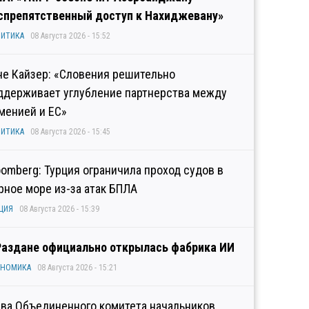
спрепятственный доступ к Нахиджевану»
ИТИКА
08 Августа 2026 - 15:52
не Кайзер: «Словения решительно
ддерживает углубление партнерства между
менией и ЕС»
ИТИКА
08 Августа 2026 - 15:45
oomberg: Турция ограничила проход судов в
рное море из-за атак БПЛА
ЦИЯ
08 Августа 2026 - 15:39
Раздане официально открылась фабрика ИИ
ОНОМИКА
08 Августа 2026 - 15:21
ава Объединенного комитета начальников