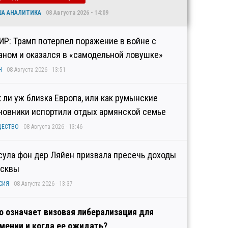
ША АНАЛИТИКА
08 Августа 2026 - 14:09
ИР: Трамп потерпел поражение в войне с
аном и оказался в «самодельной ловушке»
Н
08 Августа 2026 - 13:51
к ли уж близка Европа, или как румынские
новники испортили отдых армянской семье
ЩЕСТВО
08 Августа 2026 - 13:46
сула фон дер Ляйен призвала пресечь доходы
сквы
СИЯ
08 Августа 2026 - 13:37
о означает визовая либерализация для
мении и когда ее ожидать?