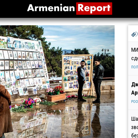
МИ
сд
ПОЛ
Дм
Ар
РОС
Ша
зв
бе