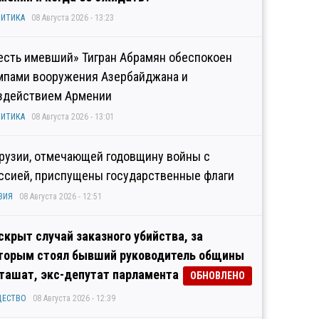
ИТИКА
08 Августа 2026 - 13:23
есть имевший» Тигран Абрамян обеспокоен
мпами вооружения Азербайджана и
здействием Армении
ИТИКА
08 Августа 2026 - 13:01
Грузии, отмечающей годовщину войны с
ссией, приспущены государственные флаги
ЗИЯ
08 Августа 2026 - 12:51
скрыт случай заказного убийства, за
торым стоял бывший руководитель общины
ташат, экс-депутат парламента
ОБНОВЛЕНО
ЩЕСТВО
08 Августа 2026 - 12:39