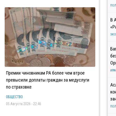
ПОЛ
В 
«Р
ЭК
Ба
бе
Ор
ИРА
Премии чиновникам РА более чем втрое
превысили доплаты граждан за медуслуги
Ас
по страховке
ко
ОБЩЕСТВО
за
05 Августа 2026 - 22:46
ПОЛ