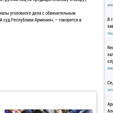
ИРА
иалы уголовного дела с обвинительным
В 
 суд Республики Армения», — говорится в
за
ОБ
Re
за
сл
ИРА
Се
ЭК
Ар
Ал