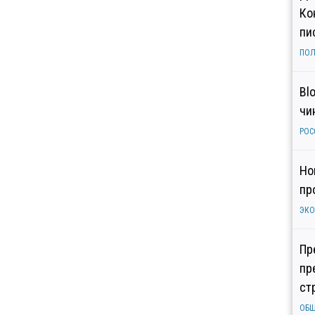
Ко
пи
ПОЛ
Bl
чи
РОС
Но
пр
ЭК
Пр
пр
ст
ОБ