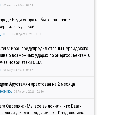
Н
06 Августа 2026 - 03:11
городе Веди ссора на бытовой почве
вершилась дракой
ЩЕСТВО
06 Августа 2026 - 03:03
uters: Иран предупредил страны Персидского
лива о возможных ударах по энергообъектам в
учае новой атаки США
Н
06 Августа 2026 - 02:57
драк Арустамян арестован на 2 месяца
ОНОМИКА
06 Августа 2026 - 02:36
ега Овсепян: «Мы все выяснили, что Ваагн
ексанян детские сады не ест. Поздравляю»