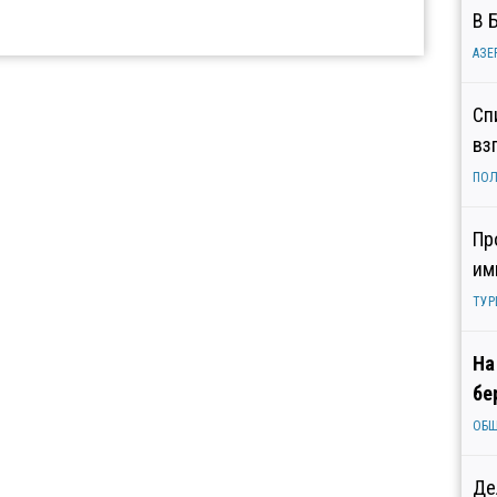
В 
АЗЕ
Сп
вз
ПОЛ
Пр
им
ТУР
На
бе
ОБ
Де