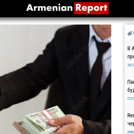
В 
пр
ЭК
Па
бу
ПОЛ
Re
че
ИРА