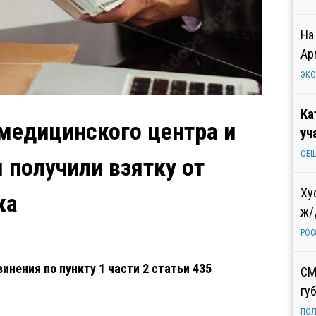
На
Ар
ЭК
Ка
медицинского центра и
уч
ОБ
получили взятку от
Ху
ка
ж/
РОС
ения по пункту 1 части 2 статьи 435
СМ
гу
ПОЛ