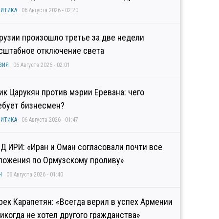
ИТИКА
06 Августа 2026 - 02:20
Грузии произошло третье за две недели
сштабное отключение света
ЗИЯ
06 Августа 2026 - 02:01
гик Царукян против мэрии Еревана: чего
ебует бизнесмен?
ИТИКА
06 Августа 2026 - 01:47
Д ИРИ: «Иран и Оман согласовали почти все
ложения по Ормузскому проливу»
Н
06 Августа 2026 - 01:40
рек Карапетян: «Всегда верил в успех Армении
никогда не хотел другого гражданства»