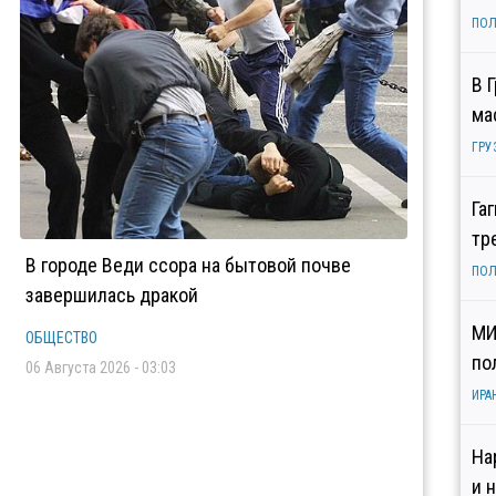
ПОЛ
В 
ма
ГРУ
Га
тр
В городе Веди ссора на бытовой почве
ПОЛ
завершилась дракой
МИ
ОБЩЕСТВО
по
06 Августа 2026 - 03:03
ИРА
На
и 