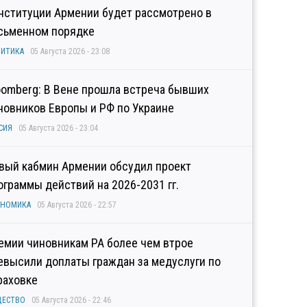
нституции Армении будет рассмотрено в
сьменном порядке
ИТИКА
05 Августа 2026 - 23:08
oomberg: В Вене прошла встреча бывших
новников Европы и РФ по Украине
СИЯ
05 Августа 2026 - 23:04
вый кабмин Армении обсудил проект
ограммы действий на 2026-2031 гг.
ОНОМИКА
05 Августа 2026 - 22:57
емии чиновникам РА более чем втрое
евысили доплаты граждан за медуслуги по
раховке
ЩЕСТВО
05 Августа 2026 - 22:46