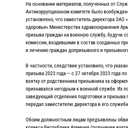
На основании материалов, полученных от Служ
Антикоррупционном комитете было возбуждено 
установлено, что заместитель директора ЗАО 
здоровья» Министерства здравоохранения Арм
призыва граждан на военную службу, будучи 
комиссии, входившими в состав созданных пр
и лечению граждан допризывного и призывного
В частности, следствие установило, что указ
призыва 2023 года — с 27 октября 2023 года по
взятку от родственника призывника за оформл
признавался негодным к военной службе. Из 
заведующий отделения подготовки и призыва г
передал заместителю директора в его служебн
Обоим должностным лицам предъявлены обвине
кодекса Республики Армения (получение взятк