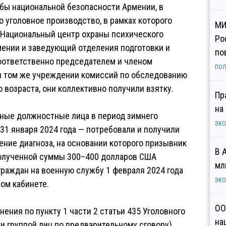
бы национальной безопасности Армении, в
уголовное производство, в рамках которого
МИ
«Национальный центр охраны психического
Ро
ении и заведующий отделения подготовки и
по
соответственно председателем и членом
ПОЛ
и том же учреждении комиссий по обследованию
 возраста, они коллективно получили взятку.
Пр
на
анные должностные лица в период зимнего
ЭК
 31 января 2024 года — потребовали и получили
ение диагноза, на основании которого призывник
В 
полученной суммы 300–400 долларов США
мл
раждан на военную службу 1 февраля 2024 года
ЭК
ом кабинете.
ОО
ния по пункту 1 части 2 статьи 435 Уголовного
на
и группой лиц по предварительному сговору).