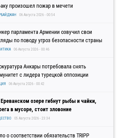
Баку произошел пожар в мечети
РБАЙДЖАН
06 Августа 2026 - 00:54
икер парламента Армении озвучил свои
гляды по поводу угроз безопасности страны
ИТИКА
06 Августа 2026 - 00:46
окуратура Анкары потребовала снять
мунитет с лидера турецкой оппозиции
ЦИЯ
06 Августа 2026 - 00:42
 Ереванском озере гибнут рыбы и чайки,
рега в мусоре, стоит зловоние
ЩЕСТВО
05 Августа 2026 - 23:34
ло о соответствии обязательств TRIPP