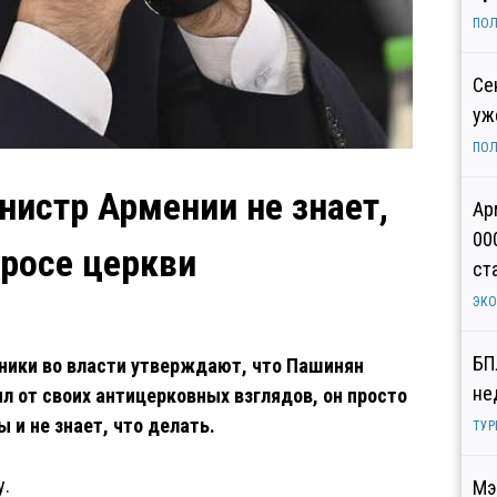
ПОЛ
Се
уж
ПОЛ
нистр Армении не знает,
Ар
00
просе церкви
ст
ЭК
БП
ники во власти утверждают, что Пашинян
не
ил от своих антицерковных взглядов, он просто
 и не знает, что делать.
ТУР
у.
Мэ