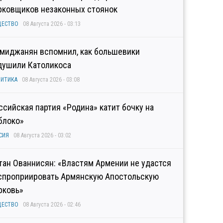
рковщиков незаконных стоянок
ЩЕСТВО
08 Августа 2026 - 03:13
миджанян вспомнил, как большевики
душили Католикоса
ИТИКА
08 Августа 2026 - 03:08
ссийская партия «Родина» катит бочку на
блоко»
СИЯ
08 Августа 2026 - 03:02
тан Ованнисян: «Властям Армении не удастся
спроприировать Армянскую Апостольскую
рковь»
ЩЕСТВО
08 Августа 2026 - 02:46