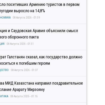
сло посетивших Армению туристов в первом
лугодии выросло на 14,8%
ОНОМИКА
08 Августа 2026 - 01:59
рция и Саудовская Аравия объяснили смысл
вого оборонного пакта
ЦИЯ
08 Августа 2026 - 01:51
грат Галстанян сказал, как государство должно
носиться к погибшим героям
ЩЕСТВО
08 Августа 2026 - 01:37
ава МИД Казахстана направил поздравительное
слание Арарату Мирзояну
ИТИКА
08 Августа 2026 - 01:16