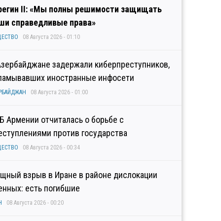
регин II: «Мы полны решимости защищать
ши справедливые права»
ЩЕСТВО
08 Августа 2026 - 01:10
Азербайджане задержали киберпреступников,
ламывавших иностранные инфосети
РБАЙДЖАН
08 Августа 2026 - 01:00
Б Армении отчиталась о борьбе с
еступлениями против государства
ЩЕСТВО
08 Августа 2026 - 00:34
щный взрыв в Иране в районе дислокации
енных: есть погибшие
Н
08 Августа 2026 - 00:20