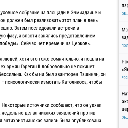
па
духовное собрание на площади в Эчмиадзине и
ОБ
 он должен был реализовать этот план в день
изошло. Затем последовали встречи в
Ма
ную фазу, а власти занялись представлением
за
победы». Сейчас нет времени на Церковь.
ПОЛ
 людей, хотя это тоже сомнительно, и пошла на
Ро
ех армян Гарегин II добровольно не покинет
«Я
бессильна. Как бы ни был авантюрен Пашинян, он
РОС
 – психологически измотать Католикоса, чтобы
На
эк
А. Некоторые источники сообщают, что он уехал
це
х недель не делал никаких заявлений против
ОБ
я антихристианская запись была опубликована