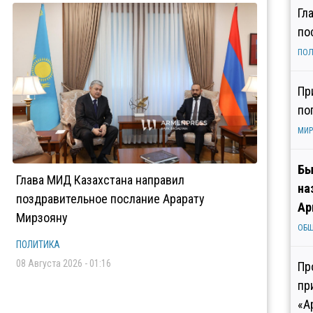
Гл
по
ПОЛ
Пр
по
МИР
Бы
Глава МИД Казахстана направил
на
поздравительное послание Арарату
Ар
Мирзояну
ОБ
ПОЛИТИКА
08 Августа 2026 - 01:16
Пр
пр
«А