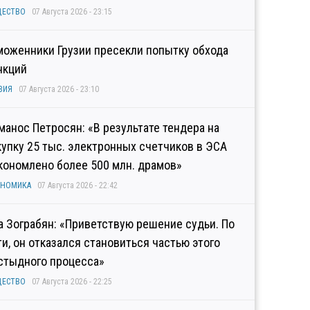
ЩЕСТВО
07 Августа 2026 - 23:15
моженники Грузии пресекли попытку обхода
нкций
ЗИЯ
07 Августа 2026 - 23:10
манос Петросян: «В результате тендера на
купку 25 тыс. электронных счетчиков в ЭСА
кономлено более 500 млн. драмов»
ОНОМИКА
07 Августа 2026 - 22:42
а Зограбян: «Приветствую решение судьи. По
ти, он отказался становиться частью этого
стыдного процесса»
ЩЕСТВО
07 Августа 2026 - 22:25