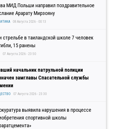
ава МИД Польши направил поздравительное
слание Арарату Мирзояну
ИТИКА
08 Августа 2026 - 00:13
и стрельбе в таиландской школе 7 человек
гибли, 15 ранены
07 Августа 2026 - 23:50
вший начальник патрульной полиции
значен замглавы Спасательной службы
мении
ЩЕСТВО
07 Августа 2026 - 23:30
окуратура выявила нарушения в процессе
иобретения спортивной школы
раратцемента»