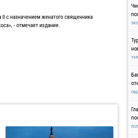
Чи
по
а II с назначением женатого священника
ЭК
са», - отмечает издание.
Ту
но
ТУР
Ба
от
ОБ
Гл
по
ПОЛ