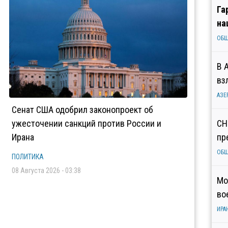
Га
на
ОБ
В 
вз
АЗЕ
Сенат США одобрил законопроект об
ужесточении санкций против России и
СН
Ирана
пр
ОБ
ПОЛИТИКА
08 Августа 2026 - 03:38
Мо
во
ИРА