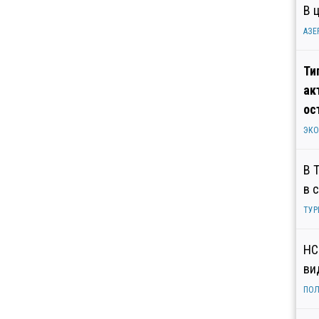
В 
АЗЕ
Ти
ак
ос
ЭК
В 
в 
ТУР
НС
ви
ПОЛ