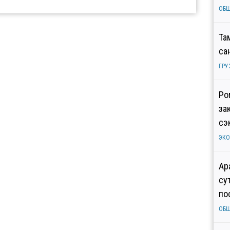
ОБ
Та
са
ГРУ
Ро
за
сэ
ЭК
Ар
су
по
ОБ