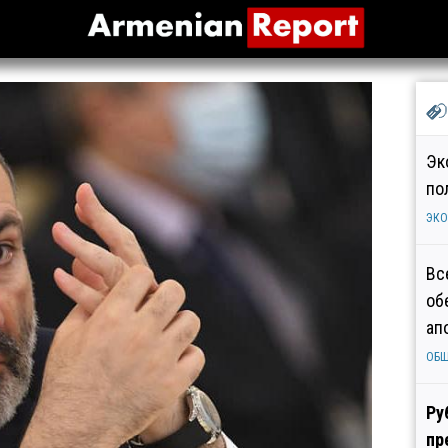
Эк
по
ЭК
Вс
об
ап
ОБ
Ру
пр