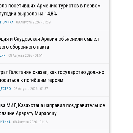
сло посетивших Армению туристов в первом
лугодии выросло на 14,8%
ОНОМИКА
08 Августа 2026 - 01:59
рция и Саудовская Аравия объяснили смысл
вого оборонного пакта
ЦИЯ
08 Августа 2026 - 01:51
грат Галстанян сказал, как государство должно
носиться к погибшим героям
ЩЕСТВО
08 Августа 2026 - 01:37
ава МИД Казахстана направил поздравительное
слание Арарату Мирзояну
ИТИКА
08 Августа 2026 - 01:16