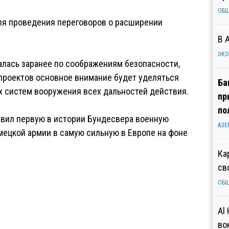
ОБ
ля проведения переговоров о расширении
В 
ЭК
валась заранее по соображениям безопасности,
 проектов основное внимание будет уделяться
Ба
 систем вооружения всех дальностей действия.
пр
по
авил первую в истории Бундесвера военную
АЗЕ
мецкой армии в самую сильную в Европе на фоне
Ка
св
ОБ
Al
во