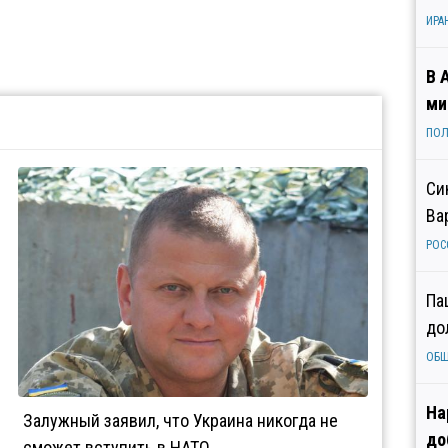
ИРА
В 
ми
ПОЛ
Си
Ва
РОС
Па
до
ОБ
На
Залужный заявил, что Украина никогда не
до
сможет вступить в НАТО