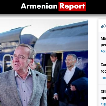
Ма
ре
РОС
Са
го
ЭК
Хи
пр
АЗЕ