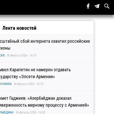
Лента новостей
сштабный сбой интернета охватил российские
гионы
СИЯ
06 Августа 2026 - 16:13
мвел Карапетян не намерен отдавать
сударству «Элсети Армении»
ОНОМИКА
06 Августа 2026 - 16:10
кмет Гаджиев: «Азербайджан доказал
иверженность мирному процессу с Арменией»
РБАЙДЖАН
06 Августа 2026 - 16:02