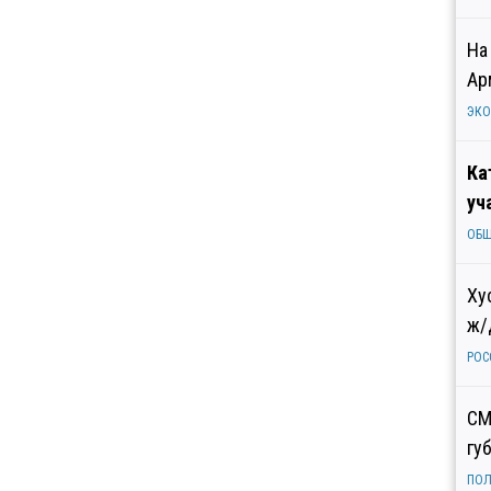
На
Ар
ЭК
Ка
уч
ОБ
Ху
ж/
РОС
СМ
гу
ПОЛ