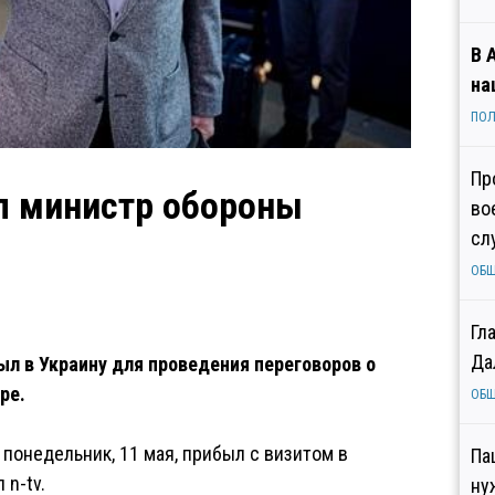
В 
на
ПОЛ
Пр
л министр обороны
во
сл
ОБ
Гл
Да
л в Украину для проведения переговоров о
ре.
ОБ
понедельник, 11 мая, прибыл с визитом в
Па
 n-tv.
ну