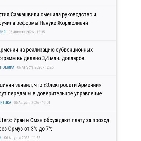
ртия Саакашвили сменила руководство и
ручила реформы Нануке Жоржолиани
ЗИЯ
06 Августа 2026 - 12:35
Армении на реализацию субвенционных
ограмм выделено 3,4 млн. долларов
ОНОМИКА
06 Августа 2026 - 12:26
шинян заявил, что «Электросети Армении»
дут переданы в доверительное управление
ИТИКА
06 Августа 2026 - 12:01
uters: Иран и Оман обсуждают плату за проход
рез Ормуз от 3% до 7%
Н
06 Августа 2026 - 11:55