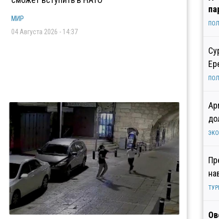
па
МИР
ПОЛ
04 Августа 2026 - 14:37
Су
Ер
ПОЛ
Ар
до
ЭК
Пр
на
ТУР
Ов