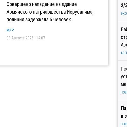
Совершено нападение на здание
2/
Армянского патриаршества Иерусалима,
ЭК
полиция задержала 6 человек
Ба
МИР
ст
03 Августа 2026 - 14:07
Аз
АЗЕ
По
ус
ме
ПОЛ
Па
в 
ПОЛ