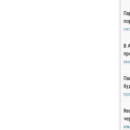
Па
по
ГРУ
В 
пр
ЭК
Па
бу
ПОЛ
Re
че
ИРА