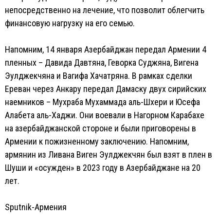
непосредственно на лечение, что позволит облегчить
финансовую нагрузку на его семью.
Напомним, 14 января Азербайджан передал Армении 4
пленных – Давида Давтяна, Геворка Суджяна, Вигена
Эулджекчяна и Вагифа Хачатряна. В рамках сделки
Ереван через Анкару передал Дамаску двух сирийских
наемников – Мухраба Мухаммада аль-Шхери и Юсефа
Алабета аль-Хаджи. Они воевали в Нагорном Карабахе
на азербайджанской стороне и были приговорены в
Армении к пожизненному заключению. Напомним,
армянин из Ливана Виген Эулджекчян был взят в плен в
Шуши и «осужден» в 2023 году в Азербайджане на 20
лет.
Sputnik-Армения