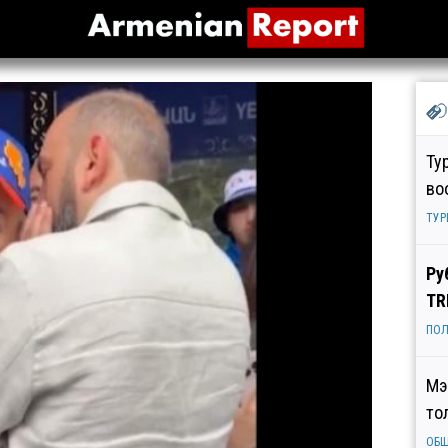
Ту
во
ТУР
Ру
TR
ПОЛ
Мэ
то
ОБ