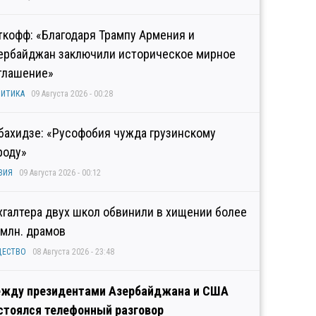
ткофф: «Благодаря Трампу Армения и
ербайджан заключили историческое мирное
глашение»
ИТИКА
09 Августа 2026 - 00:28
бахидзе: «Русофобия чужда грузинскому
роду»
ЗИЯ
09 Августа 2026 - 00:12
хгалтера двух школ обвинили в хищении более
 млн. драмов
ЩЕСТВО
08 Августа 2026 - 23:48
жду президентами Азербайджана и США
стоялся телефонный разговор