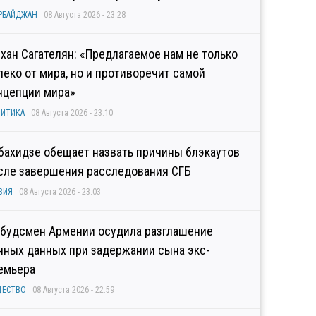
РБАЙДЖАН
08 Августа 2026 - 23:28
хан Сагателян: «Предлагаемое нам не только
леко от мира, но и противоречит самой
нцепции мира»
ИТИКА
08 Августа 2026 - 23:10
бахидзе обещает назвать причины блэкаутов
сле завершения расследования СГБ
ЗИЯ
08 Августа 2026 - 23:03
будсмен Армении осудила разглашение
чных данных при задержании сына экс-
емьера
ЩЕСТВО
08 Августа 2026 - 22:59