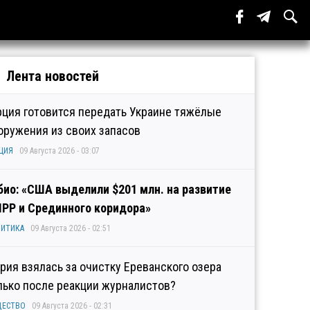
Лента новостей
рция готовится передать Украине тяжёлые
оружения из своих запасов
ЦИЯ
09 Августа 2026 - 03:07
био: «США выделили $201 млн. на развитие
IPP и Срединного коридора»
ИТИКА
09 Августа 2026 - 02:51
рия взялась за очистку Ереванского озера
лько после реакции журналистов?
ЩЕСТВО
09 Августа 2026 - 02:31