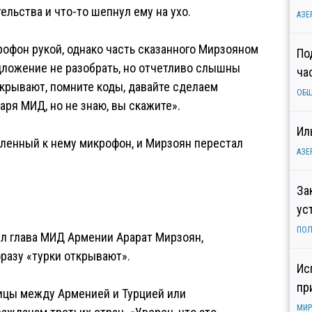
льства и что-то шепнул ему на ухо.
АЗЕ
офон рукой, однако часть сказанного Мирзояном
По
ложение не разобрать, но отчетливо слышны
ча
ткрывают, помните коды, давайте сделаем
ОБ
ря МИД, но не знаю, вы скажите».
Ил
пленный к нему микрофон, и Мирзоян перестал
АЗЕ
За
ус
ПОЛ
ил глава МИД Армении Арарат Мирзоян,
разу «турки открывают».
Ис
пр
ницы между Арменией и Турцией или
МИР