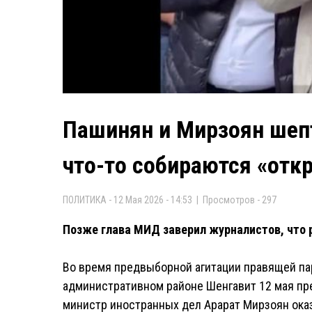
Пашинян и Мирзоян шепт
что-то собираются «отк
ПОЛИТИКА - 12 Мая 2026 - 14:53 | Просмотров - 297
Позже глава МИД заверил журналистов, что 
Во время предвыборной агитации правящей па
административном районе Шенгавит 12 мая п
министр иностранных дел Арарат Мирзоян оказ