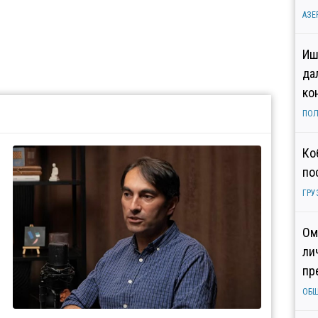
АЗЕ
Иш
да
ко
ПОЛ
Ко
по
ГРУ
Ом
ли
пр
ОБ