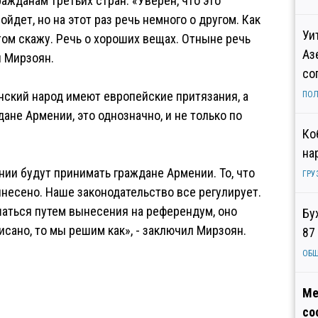
ажданам третьих стран. «Уверен, что это
йдет, но на этот раз речь немного о другом. Как
Уи
том скажу. Речь о хороших вещах. Отныне речь
Аз
л Мирзоян.
со
янский народ имеют европейские притязания, а
ПОЛ
ане Армении, это однозначно, и не только по
Ко
на
ии будут принимать граждане Армении. То, что
ГРУ
несено. Наше законодательство все регулирует.
ешаться путем вынесения на референдум, оно
Бу
исано, то мы решим как», - заключил Мирзоян.
87
ОБ
Ме
со