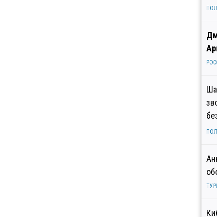
ПОЛ
Дм
Ар
РОС
Ша
зв
бе
ПОЛ
Ан
об
ТУР
Ки