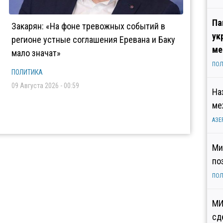
Па
Закарян: «На фоне тревожных событий в
ук
регионе устные соглашения Еревана и Баку
ме
мало значат»
ПОЛ
ПОЛИТИКА
09 Августа 2026 - 00:59
На
ме
АЗЕ
Ми
по
ПОЛ
МИ
сд