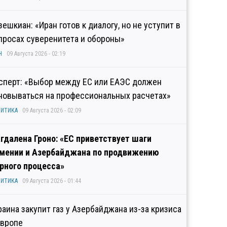
зешкиан: «Иран готов к диалогу, но не уступит в
просах суверенитета и обороны»
Н
09 Августа 2026 - 02:19
сперт: «Выбор между ЕС или ЕАЭС должен
новываться на профессиональных расчетах»
ИТИКА
09 Августа 2026 - 02:09
гдалена Гроно: «ЕС приветствует шаги
мении и Азербайджана по продвижению
рного процесса»
ИТИКА
09 Августа 2026 - 01:44
раина закупит газ у Азербайджана из-за кризиса
Европе