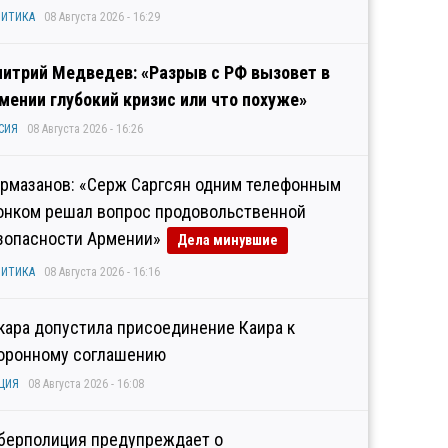
ИТИКА
08 Августа 2026 - 16:29
итрий Медведев: «Разрыв с РФ вызовет в
мении глубокий кризис или что похуже»
СИЯ
08 Августа 2026 - 16:26
рмазанов: «Серж Саргсян одним телефонным
онком решал вопрос продовольственной
зопасности Армении»
Дела минувшие
ИТИКА
08 Августа 2026 - 16:16
кара допустила присоединение Каира к
оронному соглашению
ЦИЯ
08 Августа 2026 - 16:08
берполиция предупреждает о