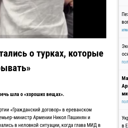
Пе
во
ИРА
Эк
ались о турках, которые
ос
ПОЛ
рывать»
Ма
Ар
ми
речь шла о «хороших вещах».
ПОЛ
ртии «Гражданский договор» в ереванском
ремьер-министр Армении Никол Пашинян и
Ук
ались в неловкой ситуации, когда глава МИД в
в 