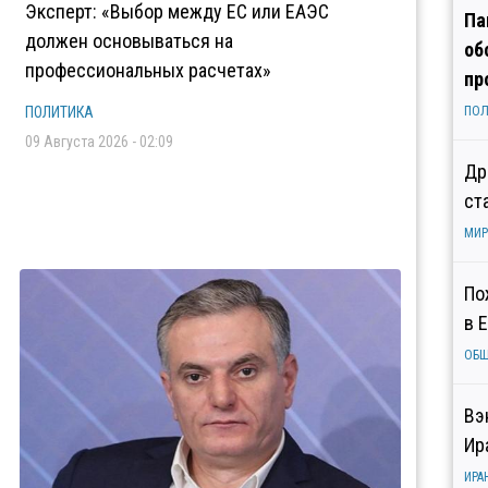
Эксперт: «Выбор между ЕС или ЕАЭС
Па
должен основываться на
об
профессиональных расчетах»
пр
ПОЛИТИКА
ПОЛ
09 Августа 2026 - 02:09
Др
ст
МИР
По
в 
ОБ
Вэ
Ир
ИРА