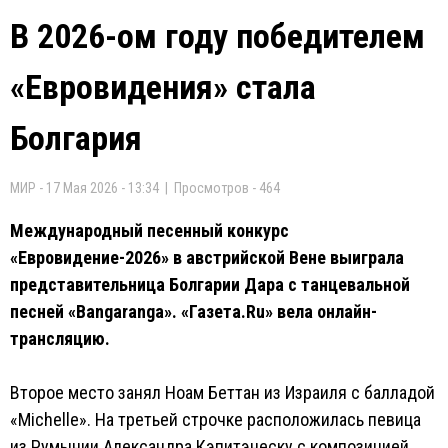
В 2026-ом году победителем
«Евровидения» стала
Болгария
МИР - 17 Мая 2026 - 13:34 | Просмотров - 464
Международный песенный конкурс
«Евровидение-2026» в австрийской Вене выиграла
представительница Болгарии Дара с танцевальной
песней «Bangaranga». «Газета.Ru» вела онлайн-
трансляцию.
Второе место занял Ноам Беттан из Израиля с балладой
«Michelle». На третьей строчке расположилась певица
из Румынии Александра Кэпитэнеску c композицией