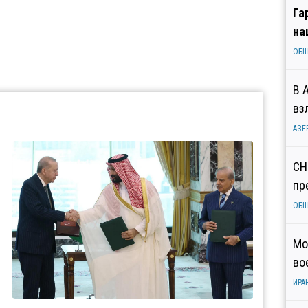
Га
на
ОБ
В 
вз
АЗЕ
СН
пр
ОБ
Мо
во
ИРА