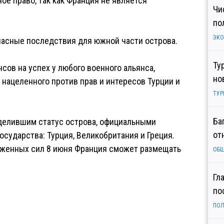
ое право, так как Франция не является
Чи
по
ЭК
опасные последствия для южной части острова.
Ту
сов на успех у любого военного альянса,
но
 нацеленного против прав и интересов Турции и
ТУР
Ба
делившим статус острова, официальными
от
осударства: Турция, Великобритания и Греция.
уженных сил 8 июня Франция сможет размещать
ОБ
Гл
по
ПОЛ