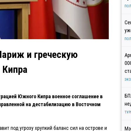
ПОЛ
Се
уж
ПОЛ
Париж и греческую
Ар
00
 Кипра
ст
ЭК
БП
трацией Южного Кипра военное соглашение в
не
правленной на дестабилизацию в Восточном
ТУР
вит под угрозу хрупкий баланс сил на острове и
Мэ