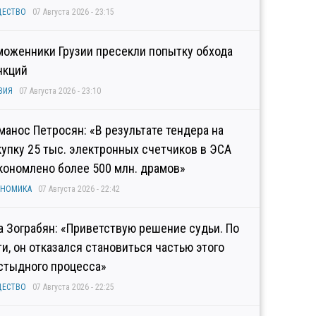
ЩЕСТВО
07 Августа 2026 - 23:15
моженники Грузии пресекли попытку обхода
нкций
ЗИЯ
07 Августа 2026 - 23:10
манос Петросян: «В результате тендера на
купку 25 тыс. электронных счетчиков в ЭСА
кономлено более 500 млн. драмов»
ОНОМИКА
07 Августа 2026 - 22:42
а Зограбян: «Приветствую решение судьи. По
ти, он отказался становиться частью этого
стыдного процесса»
ЩЕСТВО
07 Августа 2026 - 22:25