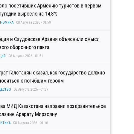
сло посетивших Армению туристов в первом
лугодии выросло на 14,8%
ОНОМИКА
08 Августа 2026 - 01:59
рция и Саудовская Аравия объяснили смысл
вого оборонного пакта
ЦИЯ
08 Августа 2026 - 01:51
грат Галстанян сказал, как государство должно
носиться к погибшим героям
ЩЕСТВО
08 Августа 2026 - 01:37
ава МИД Казахстана направил поздравительное
слание Арарату Мирзояну
ИТИКА
08 Августа 2026 - 01:16