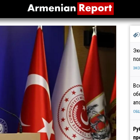
Эк
по
ЭК
Вс
об
ап
ОБ
Ру
пр