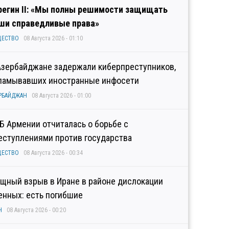
регин II: «Мы полны решимости защищать
ши справедливые права»
ЩЕСТВО
08 Августа 2026 - 01:10
Азербайджане задержали киберпреступников,
ламывавших иностранные инфосети
РБАЙДЖАН
08 Августа 2026 - 01:00
Б Армении отчиталась о борьбе с
еступлениями против государства
ЩЕСТВО
08 Августа 2026 - 00:34
щный взрыв в Иране в районе дислокации
енных: есть погибшие
Н
08 Августа 2026 - 00:20