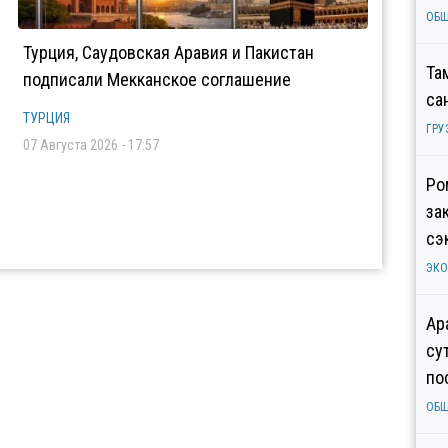
ОБ
Турция, Саудовская Аравия и Пакистан
Та
подписали Мекканское соглашение
са
ТУРЦИЯ
ГРУ
07 Августа 2026 - 17:57
Ро
за
сэ
ЭК
Ар
су
по
ОБ