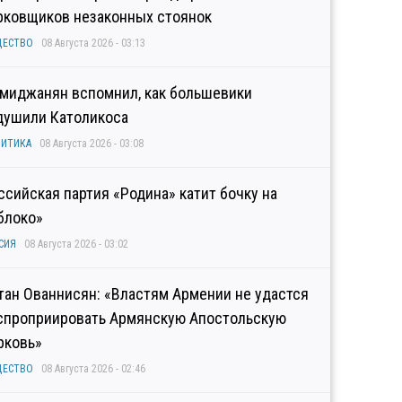
рковщиков незаконных стоянок
ЩЕСТВО
08 Августа 2026 - 03:13
миджанян вспомнил, как большевики
душили Католикоса
ИТИКА
08 Августа 2026 - 03:08
ссийская партия «Родина» катит бочку на
блоко»
СИЯ
08 Августа 2026 - 03:02
тан Ованнисян: «Властям Армении не удастся
спроприировать Армянскую Апостольскую
рковь»
ЩЕСТВО
08 Августа 2026 - 02:46