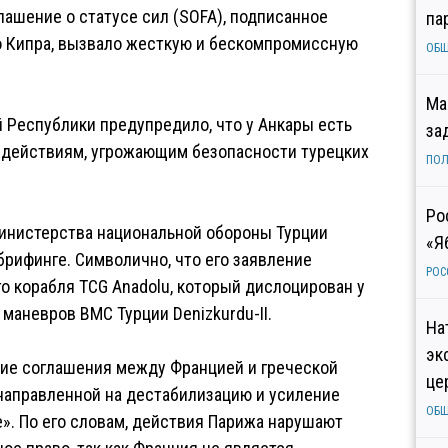
ашение о статусе сил (SOFA), подписанное
па
 Кипра, вызвало жесткую и бескомпромиссную
ОБ
Ма
 Республики предупредило, что у Анкары есть
за
 действиям, угрожающим безопасности турецких
ПОЛ
Ро
инистерства национальной обороны Турции
«Я
рифинге. Символично, что его заявление
РОС
о корабля TCG Anadolu, который дислоцирован у
маневров ВМС Турции Denizkurdu-II.
На
эк
ие соглашения между Францией и греческой
це
направленной на дестабилизацию и усиление
ОБ
. По его словам, действия Парижа нарушают