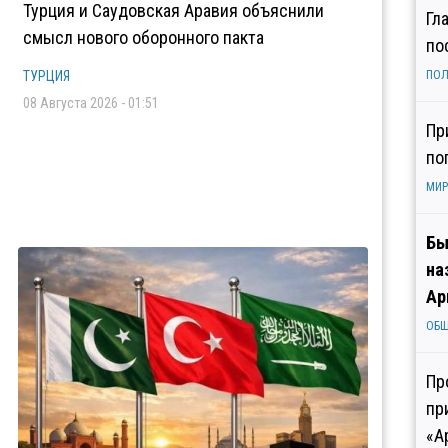
Турция и Саудовская Аравия объяснили
Гл
смысл нового оборонного пакта
по
ТУРЦИЯ
ПОЛ
08 Августа 2026 - 01:51
Пр
по
МИР
Бы
на
Ар
ОБ
Пр
пр
«А