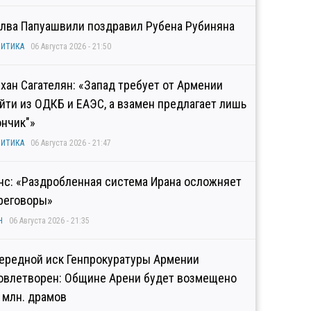
лва Папуашвили поздравил Рубена Рубиняна
ИТИКА
06 Августа 2026 - 21:50
хан Сагателян: «Запад требует от Армении
йти из ОДКБ и ЕАЭС, а взамен предлагает лишь
ончик"»
ИТИКА
06 Августа 2026 - 21:47
нс: «Раздробленная система Ирана осложняет
реговоры»
Н
06 Августа 2026 - 21:35
ередной иск Генпрокуратуры Армении
овлетворен: Общине Арени будет возмещено
2 млн. драмов