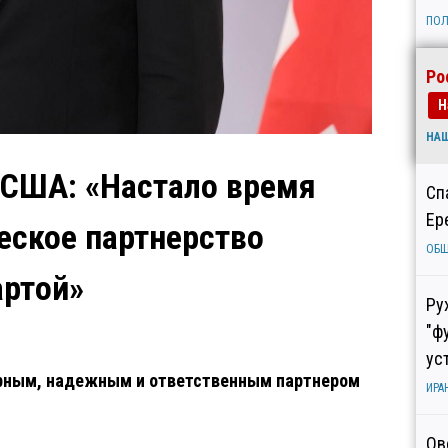
ПОЛ
Ро
Н
НА
 США: «Настало время
Сп
Ер
еское партнерство
ОБ
артой»
Ру
"ф
ус
ерным, надежным и ответственным партнером
ИРА
Ов