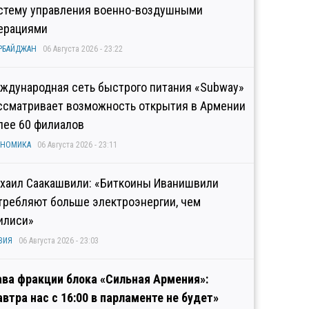
стему управления военно-воздушными
ерациями
РБАЙДЖАН
06 Августа 2026 - 23:22
ждународная сеть быстрого питания «Subway»
ссматривает возможность открытия в Армении
лее 60 филиалов
ОНОМИКА
06 Августа 2026 - 23:11
хаил Саакашвили: «Биткоины Иванишвили
требляют больше электроэнергии, чем
илиси»
ЗИЯ
06 Августа 2026 - 23:03
ава фракции блока «Сильная Армения»:
автра нас с 16:00 в парламенте не будет»