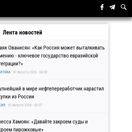
Лента новостей
аяк Ованисян: «Как Россия может выталкивать
мению - ключевое государство евразийской
теграции?»
ИТИКА
07 Августа 2026 - 04:00
упнейший в мире нефтепереработчик нарастил
купки из России
СИЯ
07 Августа 2026 - 03:07
несса Хамоян: «Давайте закроем суды и
кроем пирожковые»