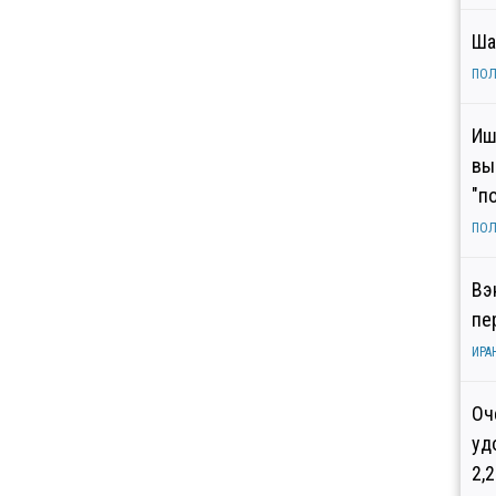
Ша
ПОЛ
Иш
вы
"п
ПОЛ
Вэ
пе
ИРА
Оч
уд
2,