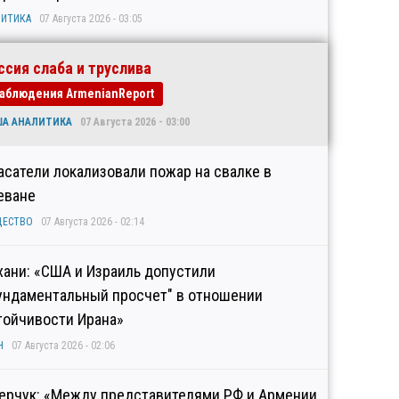
ИТИКА
07 Августа 2026 - 03:05
ссия слаба и труслива
аблюдения ArmenianReport
ША АНАЛИТИКА
07 Августа 2026 - 03:00
асатели локализовали пожар на свалке в
еване
ЩЕСТВО
07 Августа 2026 - 02:14
хани: «США и Израиль допустили
ундаментальный просчет" в отношении
тойчивости Ирана»
Н
07 Августа 2026 - 02:06
ерчук: «Между представителями РФ и Армении