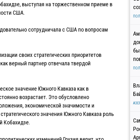
обахидзе, выступая на торжественном приеме в
со
мости США.
ПОЛ
ледовательно сотрудничала с США по вопросам
Ам
до
бы
изации своих стратегических приоритетов
по
 как верный партнер отвечала твердой
ПОЛ
Вл
еское значение Южного Кавказа как в
Ба
остоянно возрастает. Это обусловлено
АЗЕ
положения, экономической значимости и
 стратегического значения Южного Кавказа роль
Са
ий Кобахидзе.
Ро
Ар
ополитических изменений Грузия верит, что