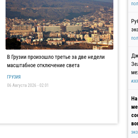
ПОЛ
Ру
эк
ПОЛ
Дж
В Грузии произошло третье за две недели
Зе
масштабное отключение света
ме
ГРУЗИЯ
АЗЕ
06 Августа 2026 - 02:01
На
ме
со
во
ЭК