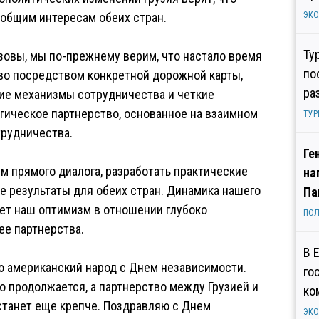
 общим интересам обеих стран.
ЭК
Ту
зовы, мы по-прежнему верим, что настало время
по
во посредством конкретной дорожной карты,
ра
ие механизмы сотрудничества и четкие
егическое партнерство, основанное на взаимном
ТУР
трудничества.
Ге
 прямого диалога, разработать практические
на
 результаты для обеих стран. Динамика нашего
Па
ет наш оптимизм в отношении глубоко
ПОЛ
ее партнерства.
В 
ю американский народ с Днем независимости.
го
 продолжается, а партнерство между Грузией и
ко
танет еще крепче. Поздравляю с Днем
ЭК