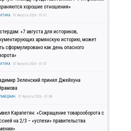
храняются хорошие отношения»
ИТИКА
07 Августа 2026 - 01:57
стердам: «7 августа для историков,
кументирующих армянскую историю, может
ть сформулировано как день опасного
ворота»
ИТИКА
07 Августа 2026 - 01:47
адимир Зеленский принял Джейхуна
йрамова
РБАЙДЖАН
07 Августа 2026 - 01:08
мвел Карапетян: «Сокращение товарооборота с
ссией на 2/3 – «успехи» правительства
мении»