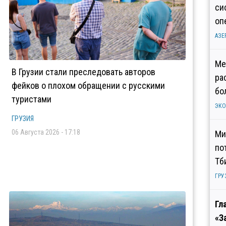
си
оп
АЗЕ
Ме
В Грузии стали преследовать авторов
ра
фейков о плохом обращении с русскими
бо
туристами
ЭК
ГРУЗИЯ
06 Августа 2026 - 17:18
Ми
по
Тб
ГРУ
Гл
«З