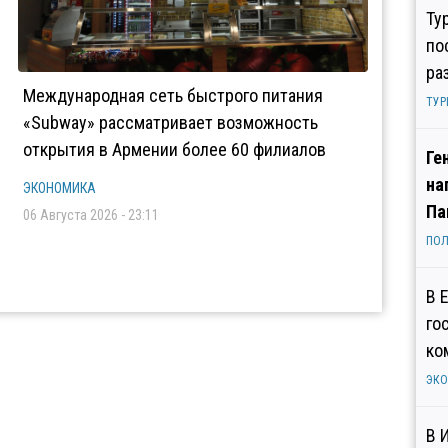
Ту
по
ра
Международная сеть быстрого питания
ТУР
«Subway» рассматривает возможность
открытия в Армении более 60 филиалов
Ге
на
ЭКОНОМИКА
Па
06 Августа 2026 - 23:11
ПОЛ
В 
го
ко
ЭК
В 