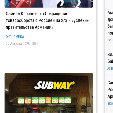
Ам
Самвел Карапетян: «Сокращение
до
товарооборота с Россией на 2/3 – «успехи»
бы
правительства Армении»
по
ЭКОНОМИКА
ПОЛ
07 Августа 2026 - 00:51
Вл
Ба
АЗЕ
Са
Ро
Ар
ЭК