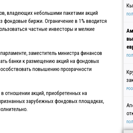
Кы
ров, владеющих небольшими пакетами акций
ПОЛ
ез фондовые биржи. Ограничение в 1% вводится
пользоваться частные инвесторы и мелкие
Ам
вы
ев
в парламенте, заместитель министра финансов
ПОЛ
вать банки к размещению акций на фондовых
 способствовать повышению прозрачности
Кр
за
РОС
 в отношении акций, приобретенных на
 признанных зарубежных фондовых площадках,
Аг
полнительно.
от
ПОЛ