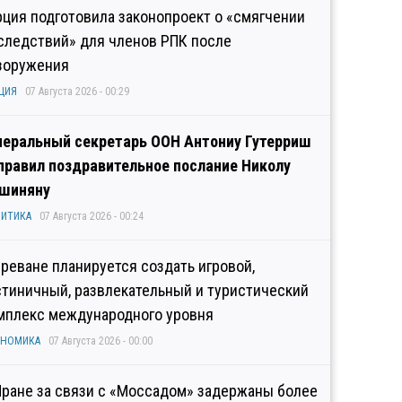
рция подготовила законопроект о «смягчении
следствий» для членов РПК после
зоружения
ЦИЯ
07 Августа 2026 - 00:29
неральный секретарь ООН Антониу Гутерриш
правил поздравительное послание Николу
шиняну
ИТИКА
07 Августа 2026 - 00:24
Ереване планируется создать игровой,
стиничный, развлекательный и туристический
мплекс международного уровня
ОНОМИКА
07 Августа 2026 - 00:00
Иране за связи с «Моссадом» задержаны более