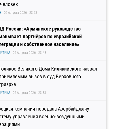
 человек
Н
06 Августа 2026 - 23:53
Д России: «Армянское руководство
манывает партнёров по евразийской
теграции и собственное население»
ИТИКА
06 Августа 2026 - 23:48
толикос Великого Дома Киликийского назвал
приемлемым вызов в суд Верховного
триарха
ИТИКА
06 Августа 2026 - 23:33
рецкая компания передала Азербайджану
стему управления военно-воздушными
ерациями