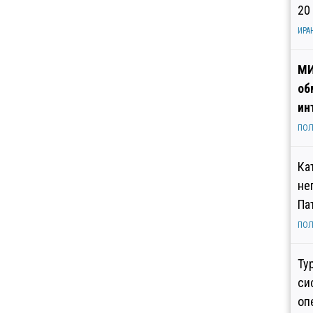
20
ИРА
МИ
об
ин
ПОЛ
Ка
не
Па
ПОЛ
Ту
си
оп