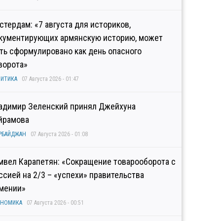
стердам: «7 августа для историков,
кументирующих армянскую историю, может
ть сформулировано как день опасного
ворота»
ИТИКА
07 Августа 2026 - 01:47
адимир Зеленский принял Джейхуна
йрамова
РБАЙДЖАН
07 Августа 2026 - 01:08
мвел Карапетян: «Сокращение товарооборота с
ссией на 2/3 – «успехи» правительства
мении»
ОНОМИКА
07 Августа 2026 - 00:51