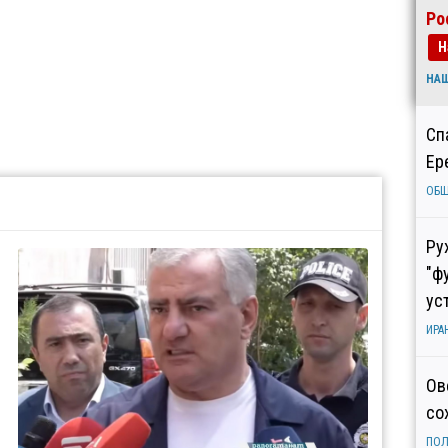
Ро
Н
НА
Сп
Ер
ОБ
Ру
"ф
ус
ИРА
Ов
со
ПОЛ