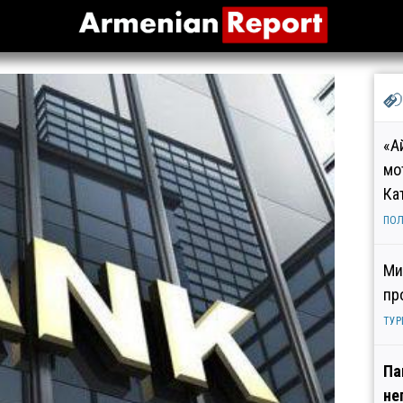
«А
мо
Ка
ПОЛ
Ми
пр
ТУР
Па
не