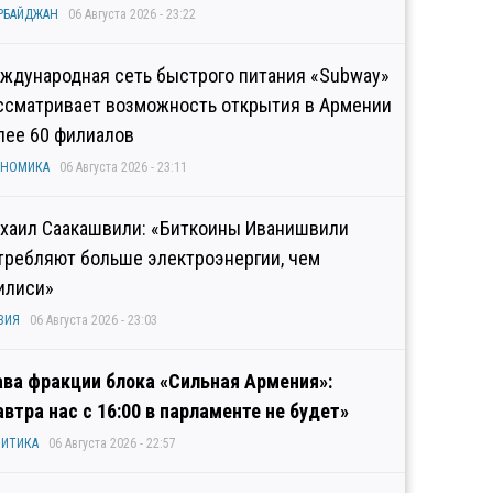
РБАЙДЖАН
06 Августа 2026 - 23:22
ждународная сеть быстрого питания «Subway»
ссматривает возможность открытия в Армении
лее 60 филиалов
ОНОМИКА
06 Августа 2026 - 23:11
хаил Саакашвили: «Биткоины Иванишвили
требляют больше электроэнергии, чем
илиси»
ЗИЯ
06 Августа 2026 - 23:03
ава фракции блока «Сильная Армения»:
автра нас с 16:00 в парламенте не будет»
ИТИКА
06 Августа 2026 - 22:57