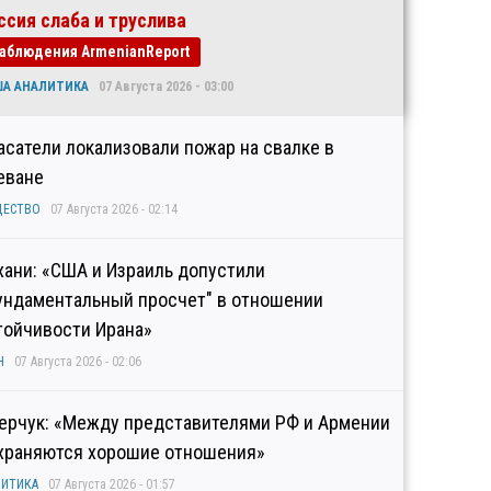
ссия слаба и труслива
аблюдения ArmenianReport
ША АНАЛИТИКА
07 Августа 2026 - 03:00
асатели локализовали пожар на свалке в
еване
ЩЕСТВО
07 Августа 2026 - 02:14
хани: «США и Израиль допустили
ундаментальный просчет" в отношении
тойчивости Ирана»
Н
07 Августа 2026 - 02:06
ерчук: «Между представителями РФ и Армении
храняются хорошие отношения»
ИТИКА
07 Августа 2026 - 01:57