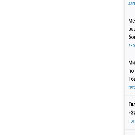
АЗЕ
Ме
ра
бо
ЭК
Ми
по
Тб
ГРУ
Гл
«З
ПОЛ