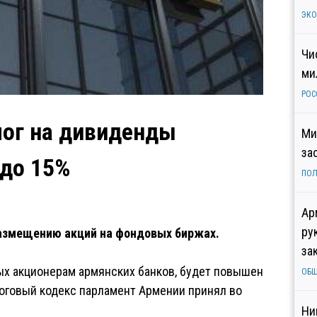
ЭК
Чи
ми
РОС
лог на дивиденды
Ми
за
 до 15%
ПОЛ
Ар
ру
размещению акций на фондовых биржах.
за
ых акционерам армянских банков, будет повышен
ОБ
логовый кодекс парламент Армении принял во
Ни