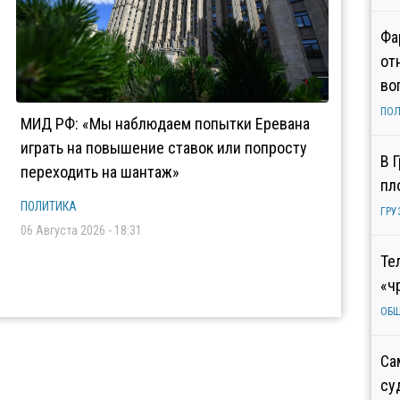
Фа
от
во
ПОЛ
МИД РФ: «Мы наблюдаем попытки Еревана
играть на повышение ставок или попросту
В 
переходить на шантаж»
пл
ПОЛИТИКА
ГРУ
06 Августа 2026 - 18:31
Те
«ч
ОБ
Са
су