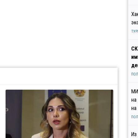
Ха
эк
ТУР
СК
им
де
ПОЛ
МИ
на
на
ПОЛ
Из