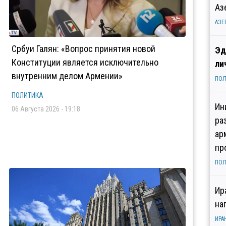
Аз
АЗЕ
Србуи Галян: «Вопрос принятия новой
Эд
Конституции является исключительно
ли
внутренним делом Армении»
ПОЛ
ПОЛИТИКА
Ин
06 Августа 2026 - 19:18
ра
ар
пр
ПОЛ
Ир
на
ИРА