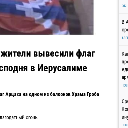
ОБ
В 
ср
АЗЕ
жители вывесили флаг
Ка
пр
осподня в Иерусалиме
ед
ар
ПОЛ
 Арцаха на одном из балконов Храма Гроба
Ср
Ко
вн
лагодатный огонь.
ПОЛ