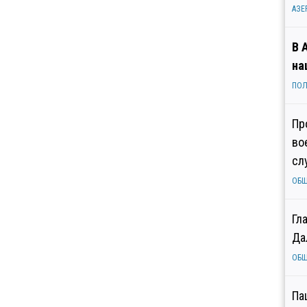
АЗЕ
В 
на
ПОЛ
Пр
во
сл
ОБ
Гл
Да
ОБ
Па