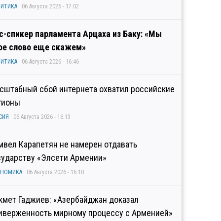
ИТИКА
06 Августа 2026 - 17:02
с-спикер парламента Арцаха из Баку: «Мы
ое слово еще скажем»
ИТИКА
06 Августа 2026 - 16:46
сштабный сбой интернета охватил российские
гионы
СИЯ
06 Августа 2026 - 16:13
мвел Карапетян не намерен отдавать
сударству «Элсети Армении»
ОНОМИКА
06 Августа 2026 - 16:10
кмет Гаджиев: «Азербайджан доказал
иверженность мирному процессу с Арменией»