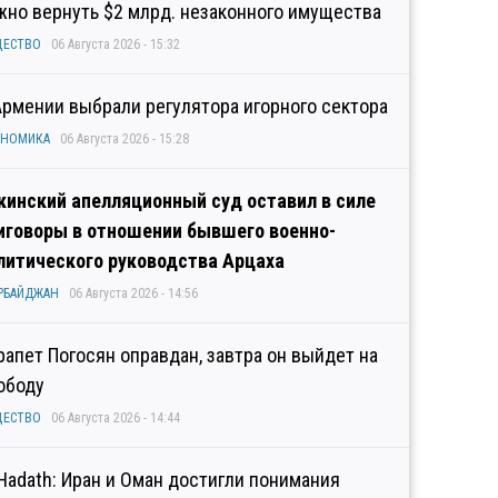
жно вернуть $2 млрд. незаконного имущества
ЩЕСТВО
06 Августа 2026 - 15:32
Армении выбрали регулятора игорного сектора
ОНОМИКА
06 Августа 2026 - 15:28
кинский апелляционный суд оставил в силе
иговоры в отношении бывшего военно-
литического руководства Арцаха
РБАЙДЖАН
06 Августа 2026 - 14:56
рапет Погосян оправдан, завтра он выйдет на
ободу
ЩЕСТВО
06 Августа 2026 - 14:44
 Hadath: Иран и Оман достигли понимания