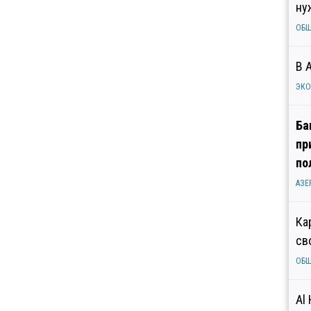
ну
ОБ
В 
ЭК
Ба
пр
по
АЗЕ
Ка
св
ОБ
Al