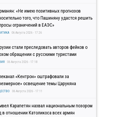
рманян: «Не имею позитивных прогнозов
носительно того, что Пашиняну удастся решить
просы ограничений в ЕАЭС»
ИТИКА
06 Августа 2026 - 17:26
Грузии стали преследовать авторов фейков о
охом обращении с русскими туристами
ЗИЯ
06 Августа 2026 - 17:18
леканал «Кентрон» оштрафовали за
резмерное» освещение темы Царукяна
ЩЕСТВО
06 Августа 2026 - 17:11
мвел Карапетян назвал национальным позором
д в отношении Католикоса всех армян