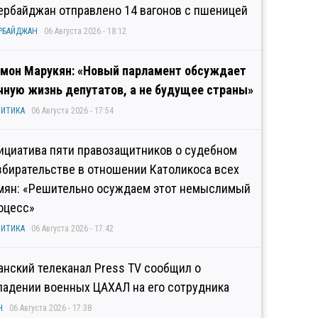
ербайджан отправлено 14 вагонов с пшеницей
РБАЙДЖАН
06 Августа 2026 - 18:12
мон Марукян: «Новый парламент обсуждает
чную жизнь депутатов, а не будущее страны»
ИТИКА
06 Августа 2026 - 17:54
ициатива пяти правозащитников о судебном
збирательстве в отношении Католикоса всех
мян: «Решительно осуждаем этот немыслимый
оцесс»
ИТИКА
06 Августа 2026 - 17:42
анский телеканал Press TV сообщил о
падении военных ЦАХАЛ на его сотрудника
Н
06 Августа 2026 - 17:38