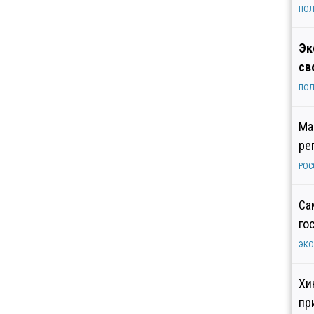
ПОЛ
Эк
св
ПОЛ
Ма
ре
РОС
Са
го
ЭК
Хи
пр