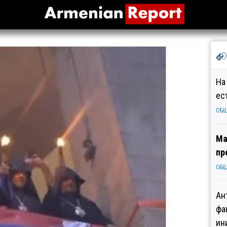
На
ес
ОБ
Ма
пр
ОБ
Ан
фа
ин