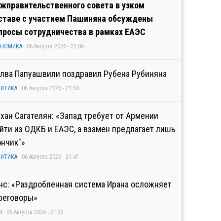
жправительственного совета в узком
ставе с участием Пашиняна обсуждены
просы сотрудничества в рамках ЕАЭС
ОНОМИКА
06 Августа 2026 - 22:06
лва Папуашвили поздравил Рубена Рубиняна
ИТИКА
06 Августа 2026 - 21:50
хан Сагателян: «Запад требует от Армении
йти из ОДКБ и ЕАЭС, а взамен предлагает лишь
ончик"»
ИТИКА
06 Августа 2026 - 21:47
нс: «Раздробленная система Ирана осложняет
реговоры»
Н
06 Августа 2026 - 21:35