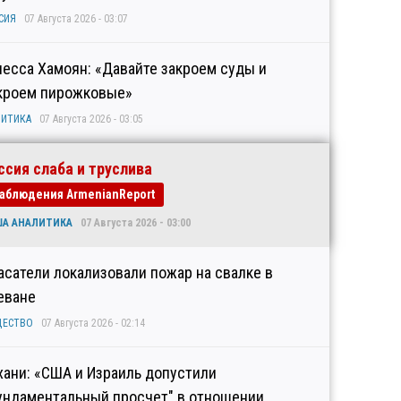
СИЯ
07 Августа 2026 - 03:07
несса Хамоян: «Давайте закроем суды и
кроем пирожковые»
ИТИКА
07 Августа 2026 - 03:05
ссия слаба и труслива
аблюдения ArmenianReport
ША АНАЛИТИКА
07 Августа 2026 - 03:00
асатели локализовали пожар на свалке в
еване
ЩЕСТВО
07 Августа 2026 - 02:14
хани: «США и Израиль допустили
ундаментальный просчет" в отношении