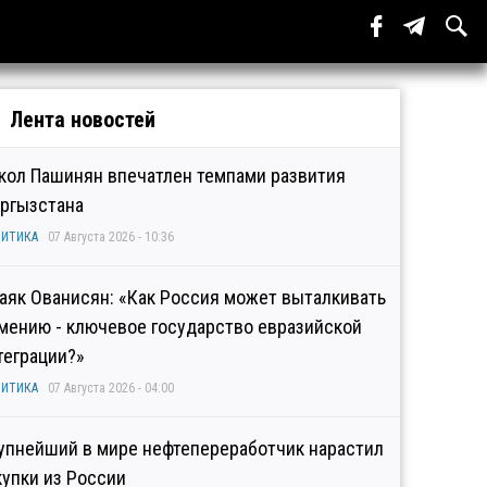
Лента новостей
кол Пашинян впечатлен темпами развития
ргызстана
ИТИКА
07 Августа 2026 - 10:36
аяк Ованисян: «Как Россия может выталкивать
мению - ключевое государство евразийской
теграции?»
ИТИКА
07 Августа 2026 - 04:00
упнейший в мире нефтепереработчик нарастил
купки из России