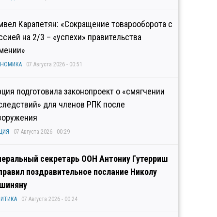
мвел Карапетян: «Сокращение товарооборота с
ссией на 2/3 – «успехи» правительства
мении»
ОНОМИКА
07 Августа 2026 - 00:51
рция подготовила законопроект о «смягчении
следствий» для членов РПК после
зоружения
ЦИЯ
07 Августа 2026 - 00:29
неральный секретарь ООН Антониу Гутерриш
правил поздравительное послание Николу
шиняну
ИТИКА
07 Августа 2026 - 00:24