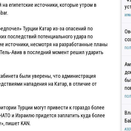
 на египетские источники, которые утром в
ус
bar.
ИРА
едпочел» Турции Катар из-за опасений по
Ов
ких последствий потенциального удара по
со
кие источники, несмотря на разработанные планы
ПОЛ
Тель-Авив в последний момент решил ударить
Ам
до
 кабинета были уверены, что администрация
бы
дствиями нападения на Катар, в отличие от
по
ПОЛ
ритории Турции могут привести к гораздо более
Вл
НАТО и Израилю придется заплатить куда более
Ба
», пишет KAN.
АЗЕ