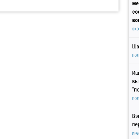
ме
со
во
ЭК
Ша
ПОЛ
Иш
вы
"п
ПОЛ
Вэ
пе
ИРА