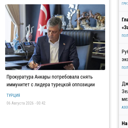
ГРУ
Гл
«З
ПОЛ
Ру
эк
ПОЛ
Прокуратура Анкары потребовала снять
Дж
иммунитет с лидера турецкой оппозиции
Зе
ТУРЦИЯ
ме
06 Августа 2026 - 00:42
АЗЕ
На