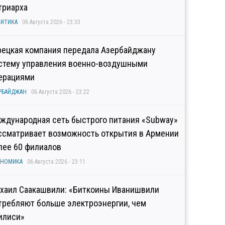
триарха
ИТИКА
06 Августа 2026 - 23:33
рецкая компания передала Азербайджану
стему управления военно-воздушными
ерациями
РБАЙДЖАН
06 Августа 2026 - 23:22
ждународная сеть быстрого питания «Subway»
ссматривает возможность открытия в Армении
лее 60 филиалов
ОНОМИКА
06 Августа 2026 - 23:11
хаил Саакашвили: «Биткоины Иванишвили
требляют больше электроэнергии, чем
илиси»