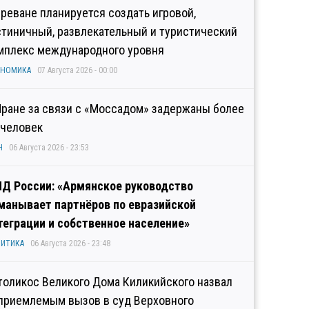
Ереване планируется создать игровой,
стиничный, развлекательный и туристический
мплекс международного уровня
ОНОМИКА
07 Августа 2026 - 00:00
Иране за связи с «Моссадом» задержаны более
 человек
Н
06 Августа 2026 - 23:53
Д России: «Армянское руководство
манывает партнёров по евразийской
теграции и собственное население»
ИТИКА
06 Августа 2026 - 23:48
толикос Великого Дома Киликийского назвал
приемлемым вызов в суд Верховного