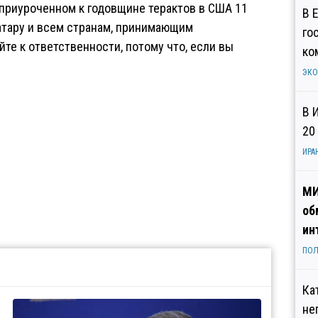
приуроченном к годовщине терактов в США 11
В 
Катару и всем странам, принимающим
го
йте к ответственности, потому что, если вы
ко
ЭК
В 
20
ИРА
МИ
об
ин
ПОЛ
Ка
не