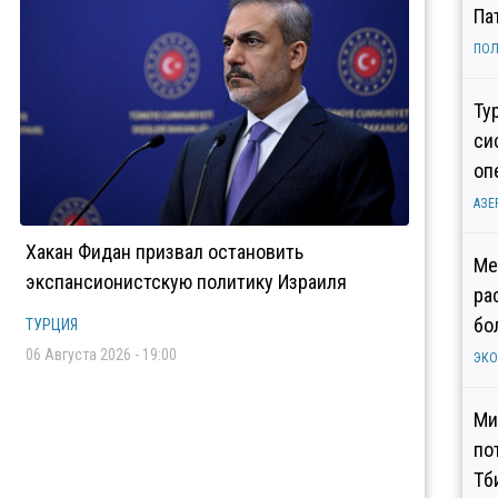
Па
ПОЛ
Ту
си
оп
АЗЕ
Хакан Фидан призвал остановить
Ме
экспансионистскую политику Израиля
ра
бо
ТУРЦИЯ
06 Августа 2026 - 19:00
ЭК
Ми
по
Тб