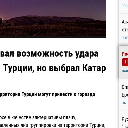
РОС
Аг
от
ПОЛ
ивал возможность удара
Ро
Н
 Турции, но выбрал Катар
НА
Сп
рритории Турции могут привести к гораздо
Ер
ОБ
хе в качестве альтернативы плану,
Ру
вленных лиц группировки на территории Турции,
"ф