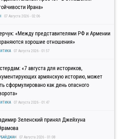
тойчивости Ирана»
Н
07 Августа 2026 - 02:06
ерчук: «Между представителями РФ и Армении
храняются хорошие отношения»
ИТИКА
07 Августа 2026 - 01:57
стердам: «7 августа для историков,
кументирующих армянскую историю, может
ть сформулировано как день опасного
ворота»
ИТИКА
07 Августа 2026 - 01:47
адимир Зеленский принял Джейхуна
йрамова
РБАЙДЖАН
07 Августа 2026 - 01:08