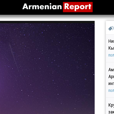
Ни
Кы
ПОЛ
Ам
Ар
ин
ПОЛ
Кр
за