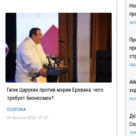
Но
пр
ЭК
Пр
пр
ст
ОБ
Ай
Гагик Царукян против мэрии Еревана: чего
хо
требует бизнесмен?
ПОЛ
ПОЛИТИКА
Де
06 Августа 2026 - 01:47
Се
ТУР