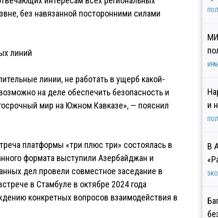
отвечающих интересам всех региональных
ПОЛ
звне, без навязанной посторонними силами
МИ
по
ых линий
ИРА
лительные линии, не работать в ущерб какой-
На
е возможно на деле обеспечить безопасность и
и 
госрочный мир на Южном Кавказе», — пояснил
ПОЛ
стреча платформы «три плюс три» состоялась в
В 
данного формата выступили Азербайджан и
«Р
ранных дел провели совместное заседание в
ЭК
встрече в Стамбуле в октябре 2024 года
уждению конкретных вопросов взаимодействия в
Ба
бе