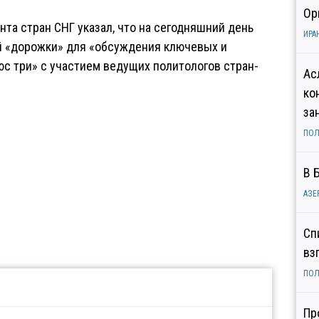
Ор
нта стран СНГ указал, что на сегодняшний день
ИРА
ой «дорожки» для «обсуждения ключевых и
с три» с участием ведущих политологов стран-
Ас
ко
за
ПОЛ
В 
АЗЕ
Сп
вз
ПОЛ
Пр