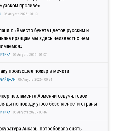
музском проливе»
Н
06 Августа 2026 - 01:13
ланян: «Вместо букета цветов русским и
ньяка иранцам мы здесь неизвестно чем
нимаемся»
ИТИКА
06 Августа 2026 - 01:07
Баку произошел пожар в мечети
РБАЙДЖАН
06 Августа 2026 - 00:54
икер парламента Армении озвучил свои
гляды по поводу угроз безопасности страны
ИТИКА
06 Августа 2026 - 00:46
окуратура Анкары потребовала снять