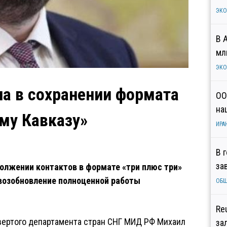
ЭК
В 
мл
ЭК
а в сохранении формата
ОО
на
му Кавказу»
ИРА
В 
за
должении контактов в формате «три плюс три»
возобновление полноценной работы
ОБ
Re
вертого департамента стран СНГ МИД РФ Михаил
за