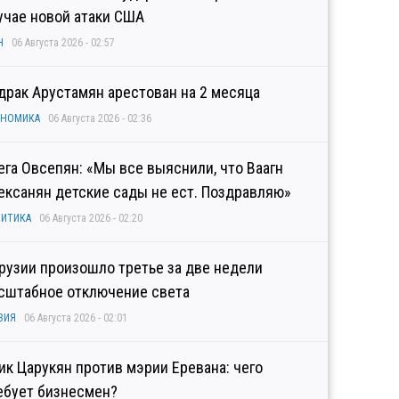
учае новой атаки США
Н
06 Августа 2026 - 02:57
драк Арустамян арестован на 2 месяца
ОНОМИКА
06 Августа 2026 - 02:36
ега Овсепян: «Мы все выяснили, что Ваагн
ексанян детские сады не ест. Поздравляю»
ИТИКА
06 Августа 2026 - 02:20
Грузии произошло третье за две недели
сштабное отключение света
ЗИЯ
06 Августа 2026 - 02:01
гик Царукян против мэрии Еревана: чего
ебует бизнесмен?