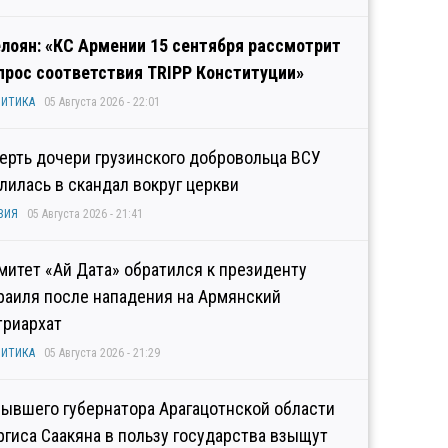
лоян: «КС Армении 15 сентября рассмотрит
прос соответствия TRIPP Конституции»
ИТИКА
05 Августа 2026 - 22:01
ерть дочери грузинского добровольца ВСУ
лилась в скандал вокруг церкви
ЗИЯ
05 Августа 2026 - 21:41
митет «Ай Дата» обратился к президенту
раиля после нападения на Армянский
триархат
ИТИКА
05 Августа 2026 - 21:29
бывшего губернатора Арагацотнской области
ргиса Саакяна в пользу государства взыщут