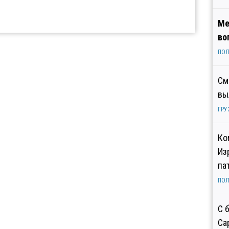
Ме
во
ПОЛ
См
вы
ГРУ
Ко
Из
па
ПОЛ
С 
Са