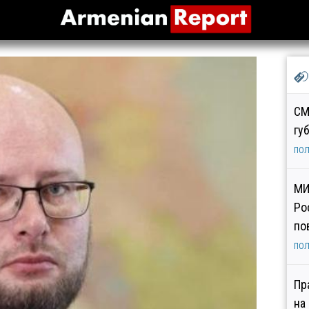
СМ
гу
ПОЛ
МИ
Ро
по
ПОЛ
Пр
на