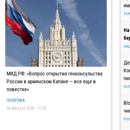
им
ТУР
На
бе
ОБ
Де
Ко
МИД РФ: «Вопрос открытия генконсульства
пи
России в армянском Капане — все еще в
ПОЛ
повестке»
ПОЛИТИКА
Bl
06 Августа 2026 - 11:25
чи
РОС