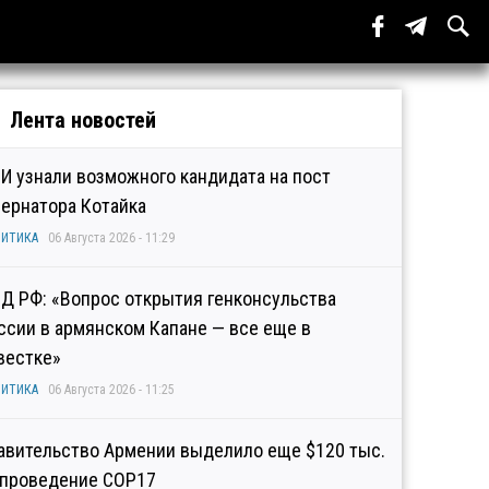
Лента новостей
И узнали возможного кандидата на пост
бернатора Котайка
ИТИКА
06 Августа 2026 - 11:29
Д РФ: «Вопрос открытия генконсульства
ссии в армянском Капане — все еще в
вестке»
ИТИКА
06 Августа 2026 - 11:25
авительство Армении выделило еще $120 тыс.
 проведение COP17