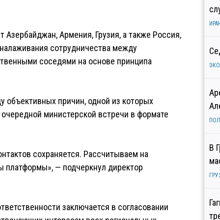
сл
ИРА
т Азербайджан, Армения, Грузия, а также Россия,
 налаживания сотрудничества между
Се
ственными соседями на основе принципа
ЭК
Ар
ду объективных причин, одной из которых
Ал
ии очередной министерской встречи в формате
ПОЛ
В 
онтактов сохраняется. Рассчитываем на
ма
ы платформы», — подчеркнул директор
ГРУ
Га
ответственности заключается в согласовании
тр