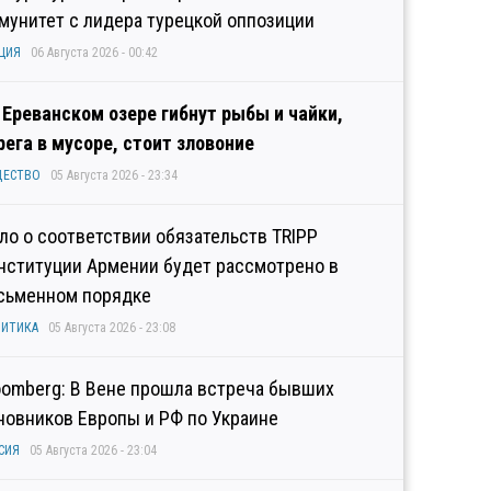
мунитет с лидера турецкой оппозиции
ЦИЯ
06 Августа 2026 - 00:42
 Ереванском озере гибнут рыбы и чайки,
рега в мусоре, стоит зловоние
ЩЕСТВО
05 Августа 2026 - 23:34
ло о соответствии обязательств TRIPP
нституции Армении будет рассмотрено в
сьменном порядке
ИТИКА
05 Августа 2026 - 23:08
oomberg: В Вене прошла встреча бывших
новников Европы и РФ по Украине
СИЯ
05 Августа 2026 - 23:04