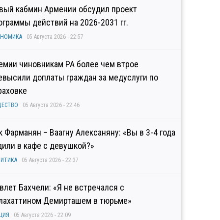
вый кабмин Армении обсудил проект
ограммы действий на 2026-2031 гг.
ОНОМИКА
05 Августа 2026 - 22:57
емии чиновникам РА более чем втрое
евысили доплаты граждан за медуслуги по
раховке
ЩЕСТВО
05 Августа 2026 - 22:46
к Фарманян – Ваагну Алексаняну: «Вы в 3-4 года
дили в кафе с девушкой?»
ИТИКА
05 Августа 2026 - 22:37
влет Бахчели: «Я не встречался с
лахаттином Демирташем в тюрьме»
ЦИЯ
05 Августа 2026 - 22:09