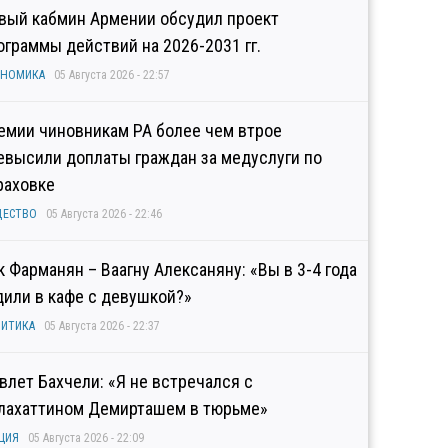
вый кабмин Армении обсудил проект
ограммы действий на 2026-2031 гг.
ОНОМИКА
05 Августа 2026 - 22:57
емии чиновникам РА более чем втрое
евысили доплаты граждан за медуслуги по
раховке
ЩЕСТВО
05 Августа 2026 - 22:46
к Фарманян – Ваагну Алексаняну: «Вы в 3-4 года
дили в кафе с девушкой?»
ИТИКА
05 Августа 2026 - 22:37
влет Бахчели: «Я не встречался с
лахаттином Демирташем в тюрьме»
ЦИЯ
05 Августа 2026 - 22:09