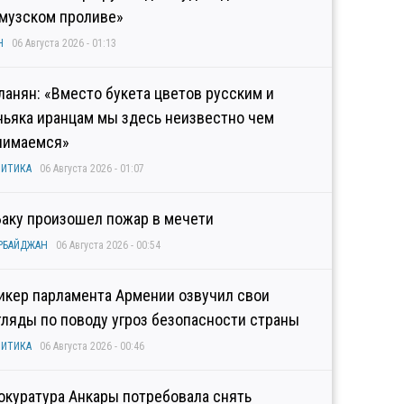
музском проливе»
Н
06 Августа 2026 - 01:13
ланян: «Вместо букета цветов русским и
ньяка иранцам мы здесь неизвестно чем
нимаемся»
ИТИКА
06 Августа 2026 - 01:07
Баку произошел пожар в мечети
РБАЙДЖАН
06 Августа 2026 - 00:54
икер парламента Армении озвучил свои
гляды по поводу угроз безопасности страны
ИТИКА
06 Августа 2026 - 00:46
окуратура Анкары потребовала снять