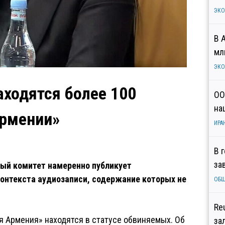
ЭК
В 
мл
ЭК
аходятся более 100
ОО
на
Армении»
ИРА
В 
за
ный комитет намеренно публикует
онтекста аудиозаписи, содержание которых не
ОБ
Re
я Армения» находятся в статусе обвиняемых. Об
за