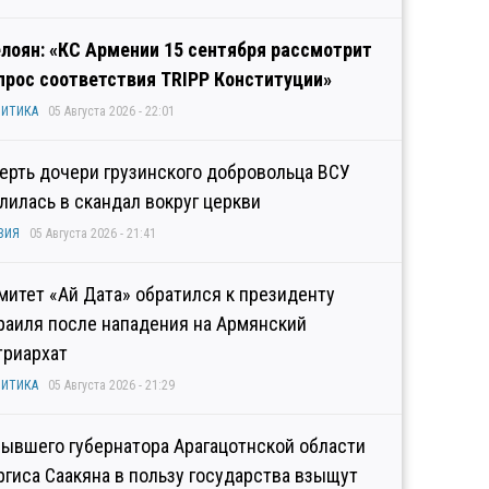
лоян: «КС Армении 15 сентября рассмотрит
прос соответствия TRIPP Конституции»
ИТИКА
05 Августа 2026 - 22:01
ерть дочери грузинского добровольца ВСУ
лилась в скандал вокруг церкви
ЗИЯ
05 Августа 2026 - 21:41
митет «Ай Дата» обратился к президенту
раиля после нападения на Армянский
триархат
ИТИКА
05 Августа 2026 - 21:29
бывшего губернатора Арагацотнской области
ргиса Саакяна в пользу государства взыщут