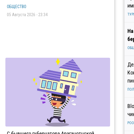
им
ОБЩЕСТВО
05 Августа 2026 - 23:34
ТУР
На
бе
ОБ
Де
Ко
пи
ПОЛ
Bl
чи
РОС
С бывшего губернатора Арагацотнской