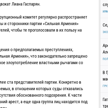
вокат Лиана Гаспарян.
сл
ИРА
рупционный комитет регулярно распространяет
ны и сторонники партии «Сильная Армения»
Се
лей, чтобы те проголосовали в их пользу на
ЭК
Ар
ения о предполагаемых преступлениях,
Ал
льная Армения», что законодательно запрещено
ПОЛ
ное злоупотребление властными рычагами со
В 
ма
ее ста представителей партии. Конкретно в
ГРУ
яемых, в отношении которых суды отказались
сутствия обоснованного подозрения. К части
Га
ий арест, а еще одна группа лиц находится под
тр