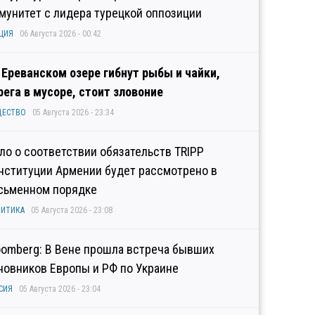
мунитет с лидера турецкой оппозиции
ЦИЯ
06 Августа 2026 - 00:42
 Ереванском озере гибнут рыбы и чайки,
рега в мусоре, стоит зловоние
ЩЕСТВО
05 Августа 2026 - 23:34
ло о соответствии обязательств TRIPP
нституции Армении будет рассмотрено в
сьменном порядке
ИТИКА
05 Августа 2026 - 23:08
oomberg: В Вене прошла встреча бывших
новников Европы и РФ по Украине
СИЯ
05 Августа 2026 - 23:04