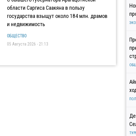
Но
области Саргиса Саакяна в пользу
пр
государства взыщут около 184 млн. драмов
ЭК
и недвижимость
ОБЩЕСТВО
Пр
05 Августа 2026 - 21:13
пр
ст
ОБ
Ай
хо
ПОЛ
Де
Се
ТУР