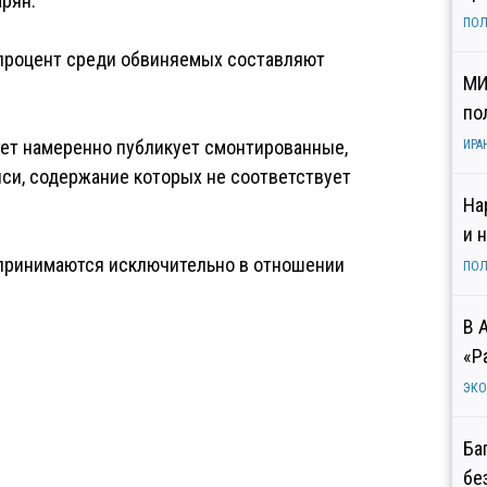
рян.
ПОЛ
й процент среди обвиняемых составляют
МИ
по
тет намеренно публикует смонтированные,
ИРА
си, содержание которых не соответствует
На
и 
дпринимаются исключительно в отношении
ПОЛ
В 
«Р
ЭК
Ба
бе