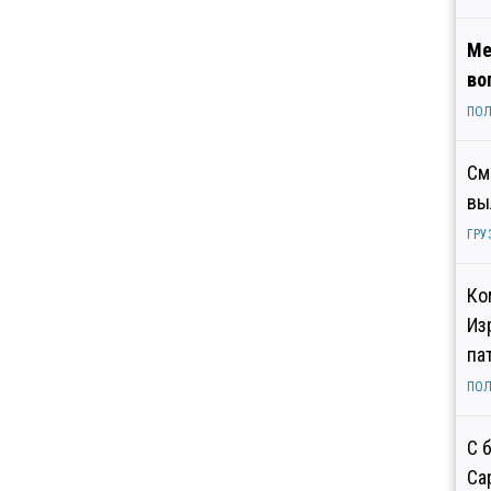
Ме
во
ПОЛ
См
вы
ГРУ
Ко
Из
па
ПОЛ
С 
Са