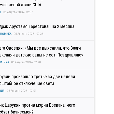
учае новой атаки США
Н
06 Августа 2026 - 02:57
драк Арустамян арестован на 2 месяца
ОНОМИКА
06 Августа 2026 - 02:36
ега Овсепян: «Мы все выяснили, что Ваагн
ексанян детские сады не ест. Поздравляю»
ИТИКА
06 Августа 2026 - 02:20
Грузии произошло третье за две недели
сштабное отключение света
ЗИЯ
06 Августа 2026 - 02:01
гик Царукян против мэрии Еревана: чего
ебует бизнесмен?