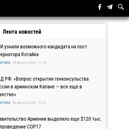
Лента новостей
И узнали возможного кандидата на пост
бернатора Котайка
ИТИКА
06 Августа 2026 - 11:29
Д РФ: «Вопрос открытия генконсульства
ссии в армянском Капане — все еще в
вестке»
ИТИКА
06 Августа 2026 - 11:25
авительство Армении выделило еще $120 тыс.
 проведение COP17