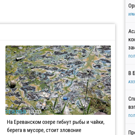
Ор
ИРА
Ас
ко
за
ПОЛ
В 
АЗЕ
Сп
вз
ПОЛ
На Ереванском озере гибнут рыбы и чайки,
берега в мусоре, стоит зловоние
Пр