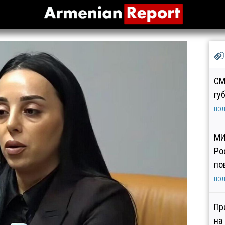
СМ
гу
ПОЛ
МИ
Ро
по
ПОЛ
Пр
на