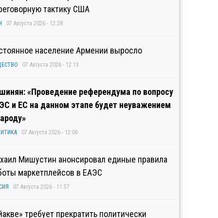
реговорную тактику США
Н
07 Августа 2026 - 12:28
стоянное население Армении выросло
ЩЕСТВО
07 Августа 2026 - 12:13
шинян: «Проведение референдума по вопросу
ЭС и ЕС на данном этапе будет неуважением
народу»
ИТИКА
07 Августа 2026 - 12:06
хаил Мишустин анонсировал единые правила
боты маркетплейсов в ЕАЭС
СИЯ
07 Августа 2026 - 11:57
йакве» требует прекратить политически