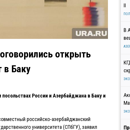
II
ПОЛ
В 
ве
АЗЕ
договорились открыть
КГ
 в Баку
ск
ЭК
Ак
посольствах России и Азербайджана в Баку и
Ма
ЭК
 совместный российско-азербайджанский
ударственного университета (СПбГУ), заявил
Пр