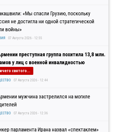
акашвили: «Мы спасли Грузию, поскольку
ссия не достигла ни одной стратегической
ли войны»
ЗИЯ
07 Августа 2026 - 12:55
Армении преступная группа похитила 13,8 млн.
амов у лиц с военной инвалидностью
ичего святого...
ЩЕСТВО
07 Августа 2026 - 12:44
Армении мужчина застрелился на могиле
дителей
ЩЕСТВО
07 Августа 2026 - 12:36
икер парламента Ирана назвал «спектаклем»