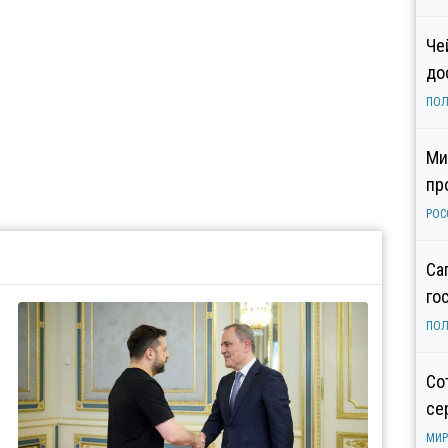
Че
до
ПОЛ
Ми
пр
РОС
Са
го
ПОЛ
Со
се
МИР