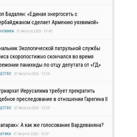
оп Бадалян: «Единая энергосеть с
ербайджаном сделает Армению уязвимой»
ОНОМИКА
07 Августа 2026 - 13:40
чальник Экологической патрульной службы
риса скоропостижно скончался во время
ремонии панихиды по отцу депутата от «ГД»
ЩЕСТВО
07 Августа 2026 - 13:34
триархат Иерусалима требует прекратить
дебное преследование в отношении Гарегина II
ЩЕСТВО
07 Августа 2026 - 13:30
рапарак»: А как же голосование Вардеваняна?
ИТИКА
07 Августа 2026 - 13:07