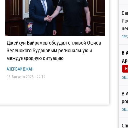
Са
Ро
це
ГРУ
Джейхун Байрамов обсудил с главой Офиса
Зеленского Будановым региональную и
В 
международную ситуацию
др
Н
АЗЕРБАЙДЖАН
06 Августа 2026 - 22:12
ОБ
В 
ро
ОБ
Сп