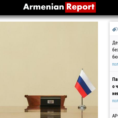
Де
бе
бю
ПОЛ
Па
о 
не
ПОЛ
АР