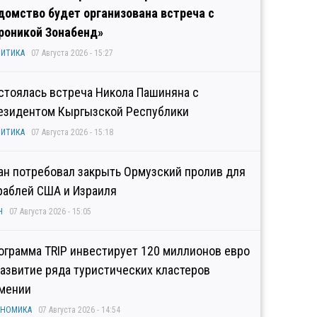
домство будет организована встреча с
роникой Зонабенд»
ИТИКА
07 Августа 2026 - 15:27
стоялась встреча Никола Пашиняна с
езидентом Кыргызской Республики
ИТИКА
07 Августа 2026 - 15:18
ан потребовал закрыть Ормузский пролив для
раблей США и Израиля
Н
07 Августа 2026 - 15:05
ограмма TRIP инвестирует 120 миллионов евро
развитие ряда туристических кластеров
мении
ОНОМИКА
07 Августа 2026 - 14:54