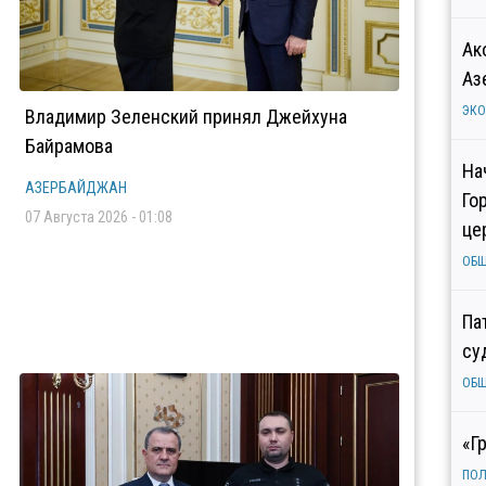
Ак
Аз
ЭК
Владимир Зеленский принял Джейхуна
Байрамова
На
АЗЕРБАЙДЖАН
Го
07 Августа 2026 - 01:08
це
ОБ
Па
су
ОБ
«Г
ПОЛ