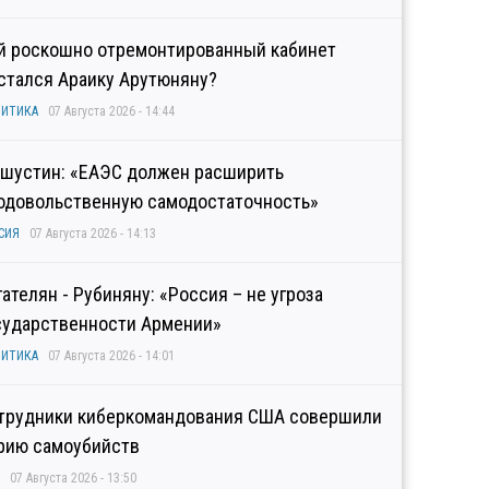
й роскошно отремонтированный кабинет
стался Араику Арутюняну?
ИТИКА
07 Августа 2026 - 14:44
шустин: «ЕАЭС должен расширить
одовольственную самодостаточность»
СИЯ
07 Августа 2026 - 14:13
гателян - Рубиняну: «Россия – не угроза
сударственности Армении»
ИТИКА
07 Августа 2026 - 14:01
трудники киберкомандования США совершили
рию самоубийств
07 Августа 2026 - 13:50