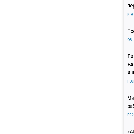
пе
ИРА
По
ОБ
Па
ЕА
к 
ПОЛ
Ми
ра
РОС
«А