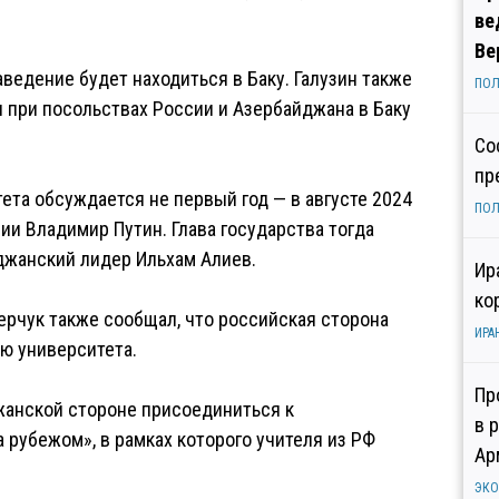
ве
Ве
ведение будет находиться в Баку. Галузин также
ПОЛ
 при посольствах России и Азербайджана в Баку
Со
пр
та обсуждается не первый год — в августе 2024
ПОЛ
ии Владимир Путин. Глава государства тогда
джанский лидер Ильхам Алиев.
Ир
ко
ерчук также сообщал, что российская сторона
ИРА
ю университета.
Пр
анской стороне присоединиться к
в 
 рубежом», в рамках которого учителя из РФ
Ар
ЭК