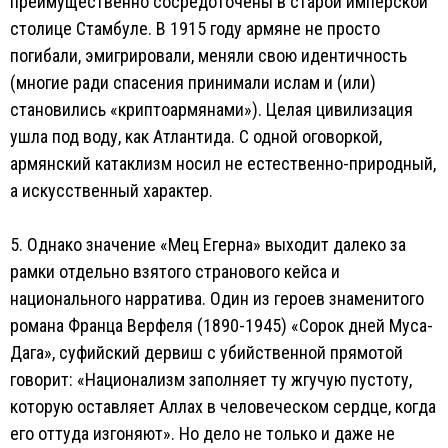
преимущественно сосредоточены в старой имперской
столице Стамбуле. В 1915 году армяне не просто
погибали, эмигрировали, меняли свою идентичность
(многие ради спасения принимали ислам и (или)
становились «криптоармянами»). Целая цивилизация
ушла под воду, как Атлантида. С одной оговоркой,
армянский катаклизм носил не естественно-природный,
а искусственный характер.
5. Однако значение «Мец Егерна» выходит далеко за
рамки отдельно взятого странового кейса и
национального нарратива. Один из героев знаменитого
романа Франца Верфеля (1890-1945) «Сорок дней Муса-
Дага», суфийский дервиш с убийственной прямотой
говорит: «Национализм заполняет ту жгучую пустоту,
которую оставляет Аллах в человеческом сердце, когда
его оттуда изгоняют». Но дело не только и даже не