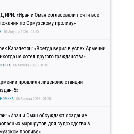
Д ИРИ: «Иран и Оман согласовали почти все
ложения по Ормузскому проливу»
Н
06 Августа 2026 - 01:40
рек Карапетян: «Всегда верил в успех Армении
никогда не хотел другого гражданства»
ИТИКА
06 Августа 2026 - 01:35
Армении продлили лицензию станции
аздан-5»
ОНОМИКА
06 Августа 2026 - 01:28
гаи: «Иран и Оман обсуждают создание
зопасных маршрутов для судоходства в
музском проливе»