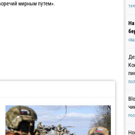
воречий мирным путем».
ТУР
На
бе
ОБ
Де
Ко
пи
ПОЛ
Bl
чи
РОС
Но