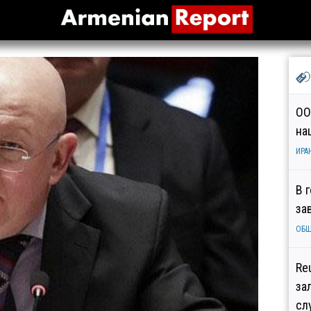
ОО
на
ИРА
В 
за
ОБ
Re
за
сл