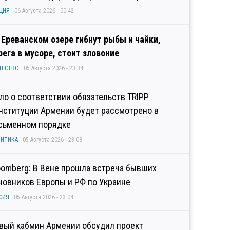
ЦИЯ
06 Августа 2026 - 00:42
 Ереванском озере гибнут рыбы и чайки,
рега в мусоре, стоит зловоние
ЩЕСТВО
05 Августа 2026 - 23:34
ло о соответствии обязательств TRIPP
нституции Армении будет рассмотрено в
сьменном порядке
ИТИКА
05 Августа 2026 - 23:08
oomberg: В Вене прошла встреча бывших
новников Европы и РФ по Украине
СИЯ
05 Августа 2026 - 23:04
вый кабмин Армении обсудил проект