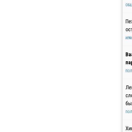
ОБ
Пе
ос
ИРА
Ва
па
ПОЛ
Ле
сл
бы
ПОЛ
Хи