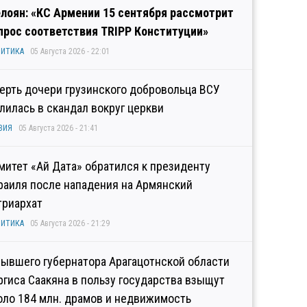
лоян: «КС Армении 15 сентября рассмотрит
прос соответствия TRIPP Конституции»
ИТИКА
05 Августа 2026 - 22:01
ерть дочери грузинского добровольца ВСУ
лилась в скандал вокруг церкви
ЗИЯ
05 Августа 2026 - 21:41
митет «Ай Дата» обратился к президенту
раиля после нападения на Армянский
триархат
ИТИКА
05 Августа 2026 - 21:29
бывшего губернатора Арагацотнской области
ргиса Саакяна в пользу государства взыщут
оло 184 млн. драмов и недвижимость