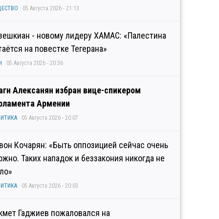
ЩЕСТВО
05 Августа 2026 - 21:13
зешкиан - новому лидеру ХАМАС: «Палестина
таётся на повестке Тегерана»
Н
05 Августа 2026 - 20:36
агн Алексанян избран вице-спикером
рламента Армении
ИТИКА
05 Августа 2026 - 20:07
вон Кочарян: «Быть оппозицией сейчас очень
ожно. Таких нападок и беззакония никогда не
ло»
ИТИКА
05 Августа 2026 - 20:03
кмет Гаджиев пожаловался на