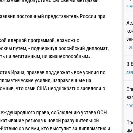
программы недопустимо силовыми методами.
ИРА
 заявил постоянный представитель России при
Ас
ко
за
ской ядерной программой, возможно
ким путем, - подчеркнул российский дипломат,
ПОЛ
ыть ни легитимным, ни жизнеспособным».
В 
тив Ирана, призвав поддержать все усилия по
АЗЕ
пломатические усилия, направленные на
помнив, что сами США неоднократно заявляли о
Сп
вз
ПОЛ
международного права, соблюдению устава ООН
катывание региона к новой разрушительной
Пр
действию со всеми, кто выступит за дипломатию и
им