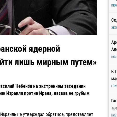
ИРА
Се
ЭК
Ар
ранской ядерной
Ал
ПОЛ
йти лишь мирным путем»
В 
ма
асилий Небензя на экстренном заседании
ГРУ
ию Израиля против Ирана, назвав ее грубым
Га
тр
 Израиль не утверждал обратное, представляет
ПОЛ