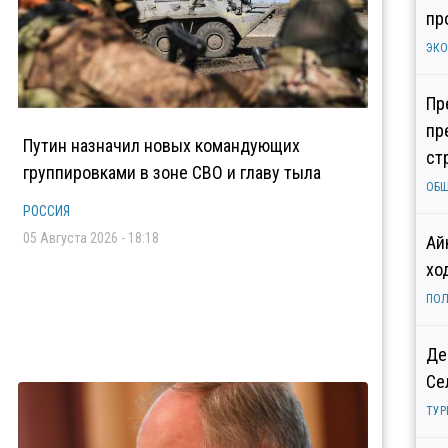
пр
ЭК
Пр
пр
Путин назначил новых командующих
ст
группировками в зоне СВО и главу тыла
ОБ
РОССИЯ
05 Августа 2026 - 18:18
Ай
хо
ПОЛ
Де
Се
ТУР