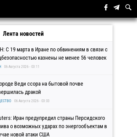
Лента новостей
Н: С 19 марта в Иране по обвинениям в связи с
цбезопасностью казнены не менее 56 человек
Н
06 Августа 2026 - 03:11
городе Веди ссора на бытовой почве
вершилась дракой
ЩЕСТВО
06 Августа 2026 - 03:03
uters: Иран предупредил страны Персидского
лива о возможных ударах по энергообъектам в
учае новой атаки США