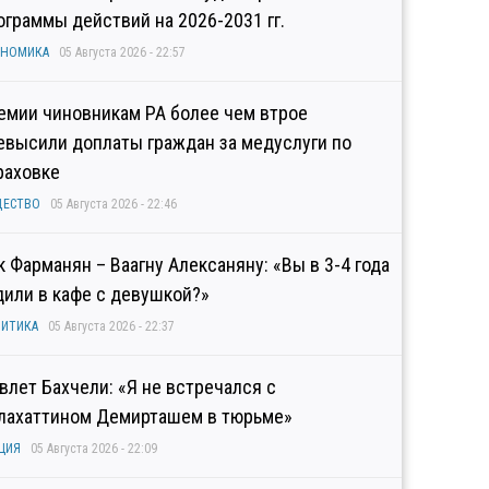
ограммы действий на 2026-2031 гг.
ОНОМИКА
05 Августа 2026 - 22:57
емии чиновникам РА более чем втрое
евысили доплаты граждан за медуслуги по
раховке
ЩЕСТВО
05 Августа 2026 - 22:46
к Фарманян – Ваагну Алексаняну: «Вы в 3-4 года
дили в кафе с девушкой?»
ИТИКА
05 Августа 2026 - 22:37
влет Бахчели: «Я не встречался с
лахаттином Демирташем в тюрьме»
ЦИЯ
05 Августа 2026 - 22:09