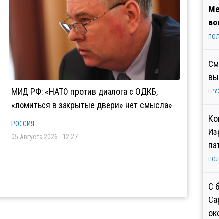
Ме
во
ПОЛ
См
вы
МИД РФ: «НАТО против диалога с ОДКБ,
ГРУ
«ломиться в закрытые двери» нет смысла»
Ко
РОССИЯ
Из
05 Августа 2026 - 12:27
па
ПОЛ
С 
Са
ок