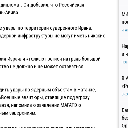
 дипломат. Он добавил, что Российская
ь-Авива.
МИ
по
 удары по территории суверенного Ирана,
ИРА
ядерной инфраструктуры не могут иметь никаких
На
и 
ия Израиля «толкают регион на грань большой
ПОЛ
ство не должно и не может оставаться
В 
«Р
дить удары по ядерным объектам в Натанзе,
ЭК
«Военные авантюры, ставящие под угрозу
ензя, напомнив о заявлении МАГАТЭ о
Ба
ным заверениям.
бе
Ор