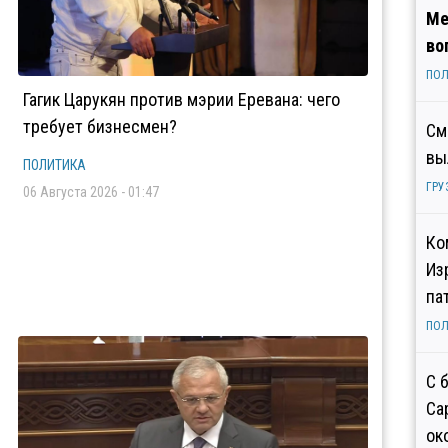
Ме
во
ПОЛ
Гагик Царукян против мэрии Еревана: чего
требует бизнесмен?
См
вы
ПОЛИТИКА
ГРУ
06 Августа 2026 - 01:47
Ко
Из
па
ПОЛ
С 
Са
ок