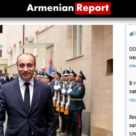
ОО
на
ИРА
В 
за
ОБ
Re
за
сл