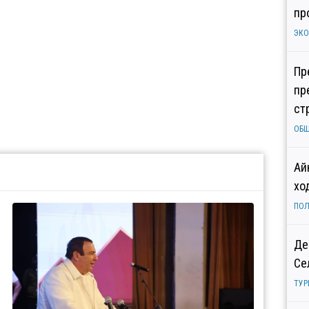
пр
ЭК
Пр
пр
ст
ОБ
Ай
хо
ПОЛ
Де
Се
ТУР