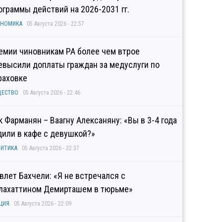
ограммы действий на 2026-2031 гг.
ОНОМИКА
05 Августа 2026 - 22:57
емии чиновникам РА более чем втрое
евысили доплаты граждан за медуслуги по
раховке
ЩЕСТВО
05 Августа 2026 - 22:46
к Фарманян – Ваагну Алексаняну: «Вы в 3-4 года
дили в кафе с девушкой?»
ИТИКА
05 Августа 2026 - 22:37
влет Бахчели: «Я не встречался с
лахаттином Демирташем в тюрьме»
ЦИЯ
05 Августа 2026 - 22:09