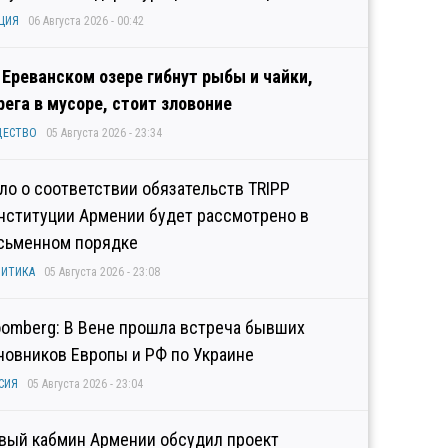
ЦИЯ
06 Августа 2026 - 00:42
 Ереванском озере гибнут рыбы и чайки,
рега в мусоре, стоит зловоние
ЩЕСТВО
05 Августа 2026 - 23:34
ло о соответствии обязательств TRIPP
нституции Армении будет рассмотрено в
сьменном порядке
ИТИКА
05 Августа 2026 - 23:08
oomberg: В Вене прошла встреча бывших
новников Европы и РФ по Украине
СИЯ
05 Августа 2026 - 23:04
вый кабмин Армении обсудил проект