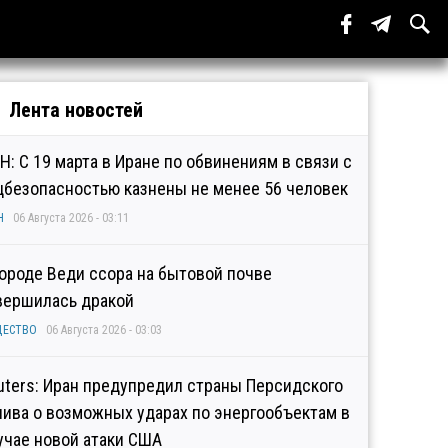
Лента новостей
Н: С 19 марта в Иране по обвинениям в связи с
цбезопасностью казнены не менее 56 человек
Н
06 Августа 2026 - 03:11
городе Веди ссора на бытовой почве
вершилась дракой
ЩЕСТВО
06 Августа 2026 - 03:03
uters: Иран предупредил страны Персидского
лива о возможных ударах по энергообъектам в
учае новой атаки США