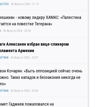
ЩЕСТВО
05 Августа 2026 - 21:13
зешкиан - новому лидеру ХАМАС: «Палестина
таётся на повестке Тегерана»
Н
05 Августа 2026 - 20:36
агн Алексанян избран вице-спикером
рламента Армении
ИТИКА
05 Августа 2026 - 20:07
вон Кочарян: «Быть оппозицией сейчас очень
ожно. Таких нападок и беззакония никогда не
ло»
ИТИКА
05 Августа 2026 - 20:03
кмет Гаджиев пожаловался на