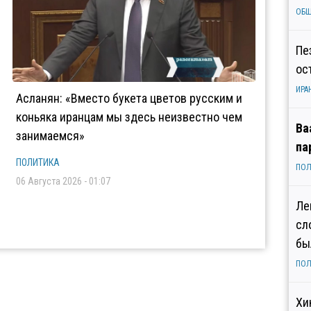
ОБ
Пе
ос
ИРА
Асланян: «Вместо букета цветов русским и
коньяка иранцам мы здесь неизвестно чем
Ва
занимаемся»
па
ПОЛИТИКА
ПОЛ
06 Августа 2026 - 01:07
Ле
сл
бы
ПОЛ
Хи