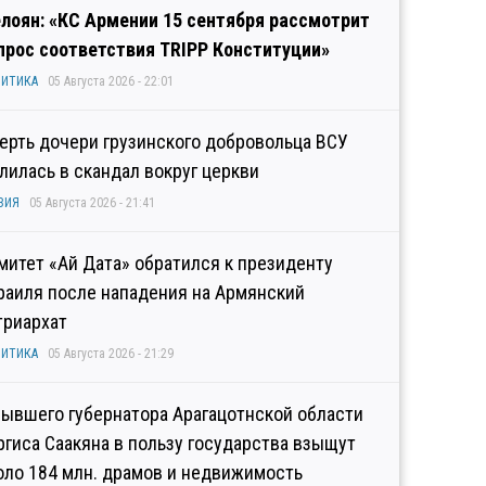
лоян: «КС Армении 15 сентября рассмотрит
прос соответствия TRIPP Конституции»
ИТИКА
05 Августа 2026 - 22:01
ерть дочери грузинского добровольца ВСУ
лилась в скандал вокруг церкви
ЗИЯ
05 Августа 2026 - 21:41
митет «Ай Дата» обратился к президенту
раиля после нападения на Армянский
триархат
ИТИКА
05 Августа 2026 - 21:29
бывшего губернатора Арагацотнской области
ргиса Саакяна в пользу государства взыщут
оло 184 млн. драмов и недвижимость