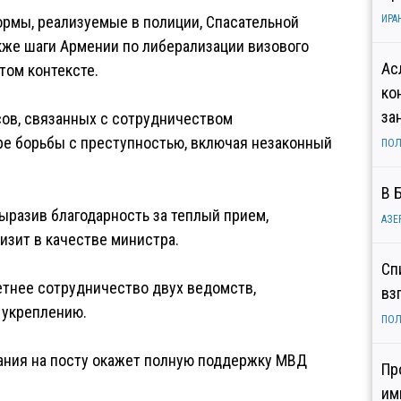
рмы, реализуемые в полиции, Спасательной
ИРА
акже шаги Армении по либерализации визового
Ас
том контексте.
ко
за
сов, связанных с сотрудничеством
ре борьбы с преступностью, включая незаконный
ПОЛ
В 
выразив благодарность за теплый прием,
АЗЕ
изит в качестве министра.
Сп
етнее сотрудничество двух ведомств,
вз
 укреплению.
ПОЛ
ывания на посту окажет полную поддержку МВД
Пр
им