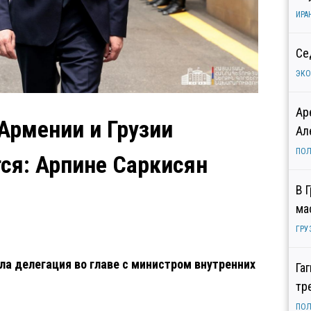
ИРА
Се
ЭК
Ар
рмении и Грузии
Ал
ПОЛ
ся: Арпине Саркисян
В 
ма
ГРУ
ла делегация во главе с министром внутренних
Га
тр
ПОЛ