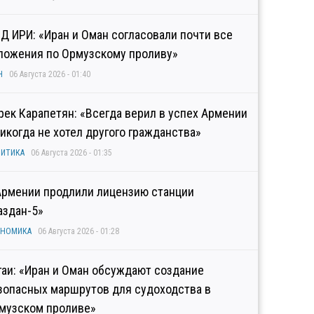
Д ИРИ: «Иран и Оман согласовали почти все
ложения по Ормузскому проливу»
Н
06 Августа 2026 - 01:40
рек Карапетян: «Всегда верил в успех Армении
никогда не хотел другого гражданства»
ИТИКА
06 Августа 2026 - 01:35
Армении продлили лицензию станции
аздан-5»
ОНОМИКА
06 Августа 2026 - 01:28
гаи: «Иран и Оман обсуждают создание
зопасных маршрутов для судоходства в
музском проливе»