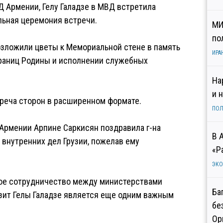
 Армении, Гелу Галадзе в МВД встретила
льная церемония встречи.
МИ
по
озложили цветы к Мемориальной стене в память
ИРА
границ Родины и исполнении служебных
На
и 
реча сторон в расширенном формате.
ПОЛ
 Армении Арпине Саркисян поздравила г-на
В 
 внутренних дел Грузии, пожелав ему
«Р
ЭК
ое сотрудничество между министерствами
Ба
изит Гелы Галадзе является еще одним важным
бе
Ор