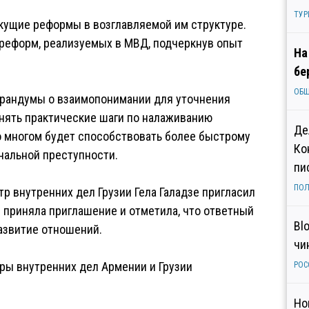
ТУР
кущие реформы в возглавляемой им структуре.
 реформ, реализуемых в МВД, подчеркнув опыт
На
бе
ОБ
орандумы о взаимопонимании для уточнения
нять практические шаги по налаживанию
Де
о многом будет способствовать более быстрому
Ко
нальной преступности.
пи
ПОЛ
р внутренних дел Грузии Гела Галадзе пригласил
 приняла приглашение и отметила, что ответный
Bl
азвитие отношений.
чи
ры внутренних дел Армении и Грузии
РОС
Но