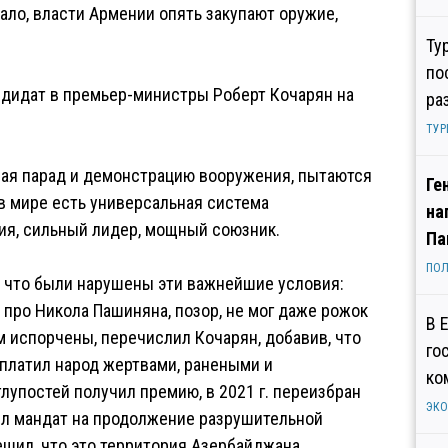
ало, власти Армении опять закупают оружие,
Ту
по
ндидат в премьер-министры Роберт Кочарян на
ра
ТУР
 мая парад и демонстрацию вооружения, пытаются
Ге
 в мире есть универсальная система
на
ия, сильный лидер, мощный союзник.
Па
ПОЛ
у что были нарушены эти важнейшие условия:
е про Никола Пашиняна, позор, не мог даже рожок
В 
м испорчены, перечислил Кочарян, добавив, что
го
 платил народ жертвами, ранеными и
ко
лупостей получил премию, в 2021 г. переизбран
ЭК
ил мандат на продолжение разрушительной
ешил, что это территория Азербайджана.