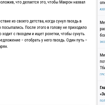
положив, что делается это, чтобы Макрон назвал
оп
АЗЕ
твие из своего детства, когда сунул гвоздь в
Ме
з посыпались. После этого в голову не приходило
ра
 ходит с гвоздем и ищет розетки, чтобы сунуть.
бо
Предложение – отобрать у него гвоздь. Один путь –
ЭК
арян.
Ми
по
Тб
ГРУ
Гл
«З
ПОЛ