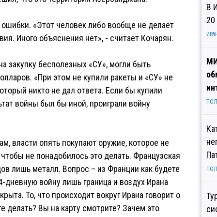
В 
20
е ошибки. «Этот человек либо вообще не делает
ИРА
я. Иного объяснения нет», - считает Кочарян.
МИ
 на закупку бесполезных «СУ», могли быть
об
олларов. «При этом не купили ракеты и «СУ» не
ин
который никто не дал ответа. Если бы купили
ьтат войны был бы иной, проиграли войну
ПОЛ
Ка
не
м, власти опять покупают оружие, которое не
Па
, чтобы не понадобилось это делать. Французская
ов лишь металл. Вопрос – из Франции как будете
ПОЛ
4-дневную войну лишь граница и воздух Ирана
крыта. То, что происходит вокруг Ирана говорит о
Ту
ете делать? Вы на карту смотрите? Зачем это
си