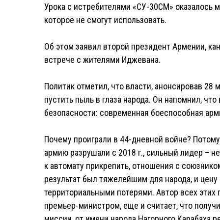
Урока с истребителями «СУ-30СМ» оказалось м
которое не смогут использовать.
Об этом заявил второй президент Армении, ка
встрече с жителями Иджевана.
Политик отметил, что власти, анонсировав 28
пустить пыль в глаза народа. Он напомнил, что
безопасности: современная боеспособная арм
Почему проиграли в 44-дневной войне? Потом
армию разрушали с 2018 г., сильный лидер – н
к автомату прикрепить, отношения с союзнико
результат был тяжелейшим для народа, и цену
территориальными потерями. Автор всех этих г
премьер-министром, еще и считает, что получ
миссии, от имени народа Нагорного Карабаха р