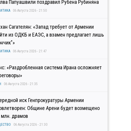
лва Папуашвили поздравил Рубена Рубиняна
ИТИКА
06 Августа 2026 - 21:50
хан Сагателян: «Запад требует от Армении
йти из ОДКБ и ЕАЭС, а взамен предлагает лишь
ончик"»
ИТИКА
06 Августа 2026 - 21:47
нс: «Раздробленная система Ирана осложняет
реговоры»
Н
06 Августа 2026 - 21:35
ередной иск Генпрокуратуры Армении
овлетворен: Общине Арени будет возмещено
2 млн. драмов
ЩЕСТВО
06 Августа 2026 - 21:30