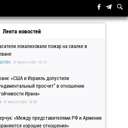
Лента новостей
асатели локализовали пожар на свалке в
еване
ЩЕСТВО
07 Августа 2026 - 02:14
хани: «США и Израиль допустили
ундаментальный просчет" в отношении
тойчивости Ирана»
Н
07 Августа 2026 - 02:06
ерчук: «Между представителями РФ и Армении
храняются хорошие отношения»