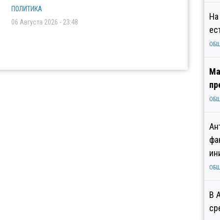
ПОЛИТИКА
На
06 Августа 2026 - 23:48
ес
ОБ
Ма
пр
ОБ
Ан
фа
ин
ОБ
В 
ср