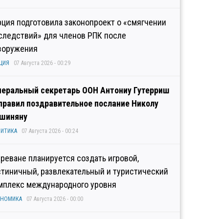
рция подготовила законопроект о «смягчении
следствий» для членов РПК после
зоружения
ЦИЯ
07 Августа 2026 - 00:29
неральный секретарь ООН Антониу Гутерриш
правил поздравительное послание Николу
шиняну
ИТИКА
07 Августа 2026 - 00:24
Ереване планируется создать игровой,
стиничный, развлекательный и туристический
мплекс международного уровня
ОНОМИКА
07 Августа 2026 - 00:00