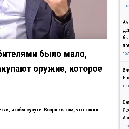
ПОЛ
Ам
до
бы
по
ебителями было мало,
ПОЛ
акупают оружие, которое
Вл
Ба
»
АЗЕ
Са
тки, чтобы сунуть. Вопрос в том, что током
Ро
Ар
ЭК