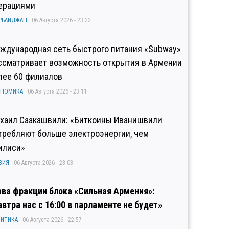
ерациями
РБАЙДЖАН
06 Августа 2026 - 23:22
ждународная сеть быстрого питания «Subway»
ссматривает возможность открытия в Армении
лее 60 филиалов
ОНОМИКА
06 Августа 2026 - 23:11
хаил Саакашвили: «Биткоины Иванишвили
требляют больше электроэнергии, чем
илиси»
ЗИЯ
06 Августа 2026 - 23:03
ава фракции блока «Сильная Армения»:
автра нас с 16:00 в парламенте не будет»
ИТИКА
06 Августа 2026 - 22:57