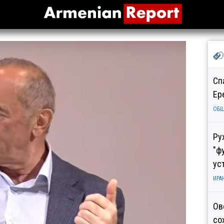
Сп
Ер
ОБ
Ру
"ф
ус
ИРА
Ов
со