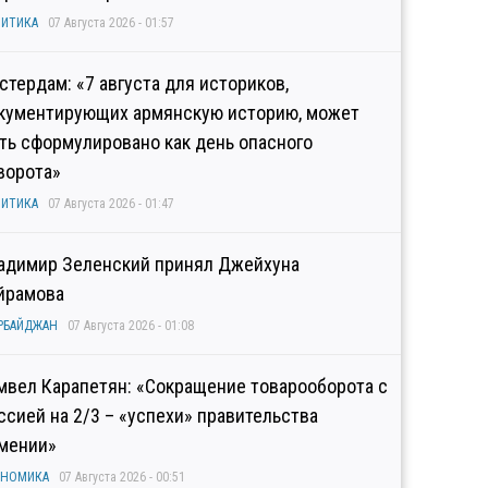
ИТИКА
07 Августа 2026 - 01:57
стердам: «7 августа для историков,
кументирующих армянскую историю, может
ть сформулировано как день опасного
ворота»
ИТИКА
07 Августа 2026 - 01:47
адимир Зеленский принял Джейхуна
йрамова
РБАЙДЖАН
07 Августа 2026 - 01:08
мвел Карапетян: «Сокращение товарооборота с
ссией на 2/3 – «успехи» правительства
мении»
ОНОМИКА
07 Августа 2026 - 00:51