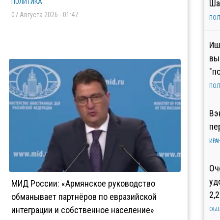
ПОЛИТИКА
Ша
07 Августа 2026 - 01:47
ПОЛ
Иш
вы
"п
ПОЛ
Вэ
пе
ИРА
Оч
уд
МИД России: «Армянское руководство
2,
обманывает партнёров по евразийской
интеграции и собственное население»
ОБ