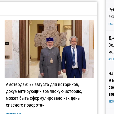
Ру
эк
ПОЛ
Дж
Зе
ме
АЗЕ
На
ме
Амстердам: «7 августа для историков,
со
документирующих армянскую историю,
во
может быть сформулировано как день
ЭК
опасного поворота»