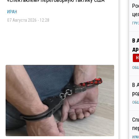
Ро
ИРАН
це
07 Августа 2026 - 12:28
ГРУ
В 
др
Н
ОБ
В 
ро
ОБ
Сп
пе
ИРА