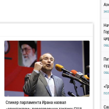
Аз
ЭК
На
Го
це
ОБ
Па
су
ОБ
«Г
ПОЛ
Спикер парламента Ирана назвал
Са
«спектаклем» переговорную тактику США