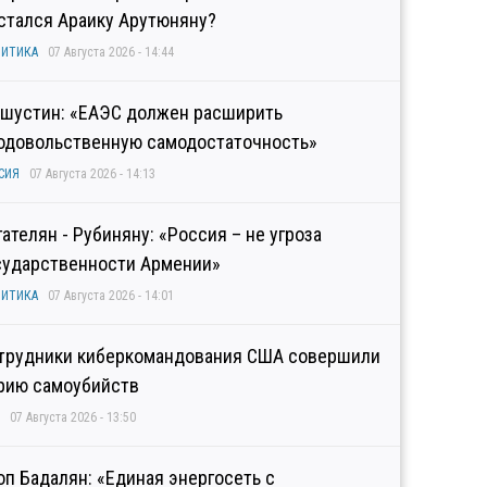
стался Араику Арутюняну?
ИТИКА
07 Августа 2026 - 14:44
шустин: «ЕАЭС должен расширить
одовольственную самодостаточность»
СИЯ
07 Августа 2026 - 14:13
гателян - Рубиняну: «Россия – не угроза
сударственности Армении»
ИТИКА
07 Августа 2026 - 14:01
трудники киберкомандования США совершили
рию самоубийств
07 Августа 2026 - 13:50
оп Бадалян: «Единая энергосеть с