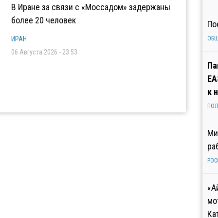
В Иране за связи с «Моссадом» задержаны
более 20 человек
По
ИРАН
ОБ
06 Августа 2026 - 23:53
Па
ЕА
к 
ПОЛ
Ми
ра
РОС
«А
мо
Ка