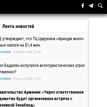
Лента новостей
Д утверждает, что ТЦ Царукяна «Ариндж молл»
рыл налоги на $1,4 млн.
ОНОМИКА
07 Августа 2026 - 15:48
оп Бадалян испугался антитуристических угроз
твиенко?
ОНОМИКА
07 Августа 2026 - 15:39
авительство Армении: «Через ответственное
домство будет организована встреча с
роникой Зонабенд»