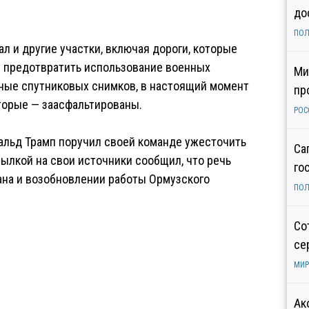
до
ПОЛ
л и другие участки, включая дороги, которые
 предотвратить использование военных
Ми
нные спутниковых снимков, в настоящий момент
пр
оторые — заасфальтированы.
РОС
альд Трамп поручил своей команде ужесточить
Са
сылкой на свои источники сообщил, что речь
го
рана и возобновлении работы Ормузского
ПОЛ
Со
се
МИР
Ак