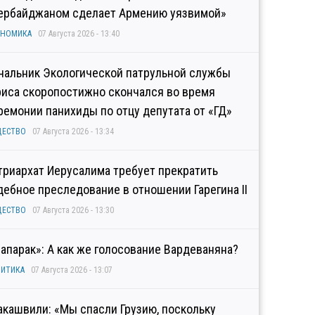
ербайджаном сделает Армению уязвимой»
ОНОМИКА
07 Августа 2026 - 13:40
чальник Экологической патрульной службы
риса скоропостижно скончался во время
ремонии панихиды по отцу депутата от «ГД»
ЩЕСТВО
07 Августа 2026 - 13:34
триархат Иерусалима требует прекратить
дебное преследование в отношении Гарегина II
ЩЕСТВО
07 Августа 2026 - 13:30
рапарак»: А как же голосование Вардеваняна?
ИТИКА
07 Августа 2026 - 13:07
акашвили: «Мы спасли Грузию, поскольку