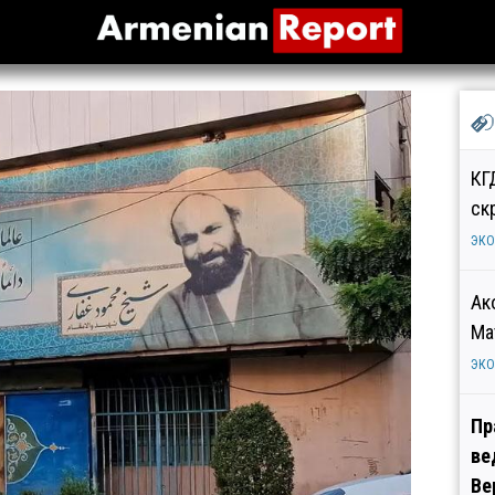
КГ
ск
ЭК
Ак
Ма
ЭК
Пр
ве
Ве