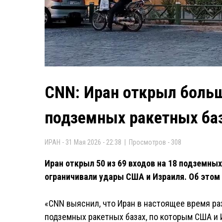
CNN: Иран открыл больш
подземных ракетных ба
ИРАН - 31 Мая 2026 - 22:38 | Просмотров - 308
Иран открыл 50 из 69 входов на 18 подземны
ограничивали удары США и Израиля. Об этом
«CNN выяснил, что Иран в настоящее время раз
подземных ракетных базах, по которым США и И