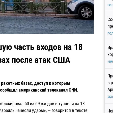
ПОЛ
Со
пр
ПОЛ
ую часть входов на 18
Ир
ко
зах после атак США
ИРА
Пр
в 
х ракетных базах, доступ к которым
Ар
 сообщил американский телеканал CNN.
ЭК
блокировал 50 из 69 входов в туннели на 18
зраиль нанесли удары», — говорится в тексте
Че