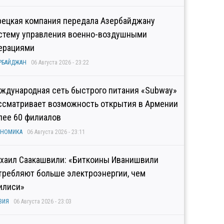
рецкая компания передала Азербайджану
стему управления военно-воздушными
ерациями
РБАЙДЖАН
06 Августа 2026 - 23:22
ждународная сеть быстрого питания «Subway»
ссматривает возможность открытия в Армении
лее 60 филиалов
ОНОМИКА
06 Августа 2026 - 23:11
хаил Саакашвили: «Биткоины Иванишвили
требляют больше электроэнергии, чем
илиси»
ЗИЯ
06 Августа 2026 - 23:03