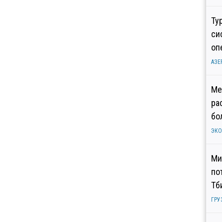
Ту
си
оп
АЗЕ
Ме
ра
бо
ЭК
Ми
по
Тб
ГРУ