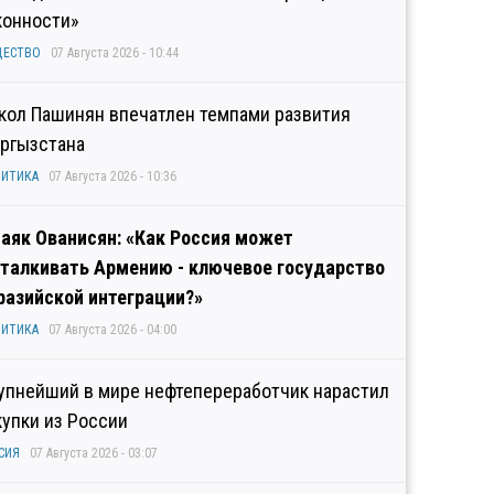
конности»
ЩЕСТВО
07 Августа 2026 - 10:44
кол Пашинян впечатлен темпами развития
ргызстана
ИТИКА
07 Августа 2026 - 10:36
аяк Ованисян: «Как Россия может
талкивать Армению - ключевое государство
разийской интеграции?»
ИТИКА
07 Августа 2026 - 04:00
упнейший в мире нефтепереработчик нарастил
купки из России
СИЯ
07 Августа 2026 - 03:07