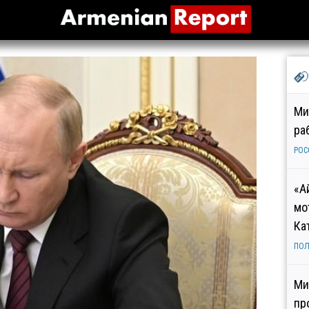
Ми
ра
РОС
«А
мо
Ка
ПОЛ
Ми
пр