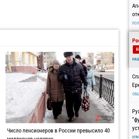
Аг
от
ПОЛ
Ро
Н
НА
Сп
Ер
ОБ
Ру
"ф
ус
Число пенсионеров в России превысило 40
ИРА
миллионов человек