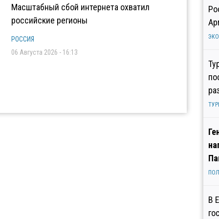
Масштабный сбой интернета охватил
Ро
российские регионы
Ар
ЭК
РОССИЯ
06 Августа 2026 - 16:13
Ту
по
ра
ТУР
Ге
на
Па
ПОЛ
В 
го