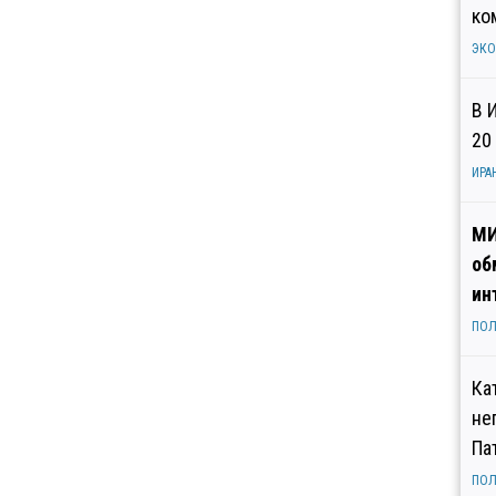
ко
ЭК
В 
20
ИРА
МИ
об
ин
ПОЛ
Ка
не
Па
ПОЛ