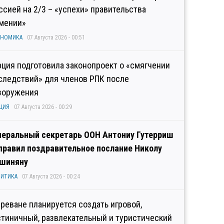
ссией на 2/3 – «успехи» правительства
мении»
ОНОМИКА
07 Августа 2026 - 00:51
рция подготовила законопроект о «смягчении
следствий» для членов РПК после
зоружения
ЦИЯ
07 Августа 2026 - 00:29
неральный секретарь ООН Антониу Гутерриш
правил поздравительное послание Николу
шиняну
ИТИКА
07 Августа 2026 - 00:24
Ереване планируется создать игровой,
стиничный, развлекательный и туристический