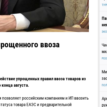
ТУР
Па
не
ЭК
прощенного ввоза
Чи
ми
РОС
Ми
за
ействие упрощенных правил ввоза товаров из
 конца августа.
ПОЛ
им позволяет российским компаниям и ИП ввозить
Ар
татуса товара ЕАЭС и предварительной
ру