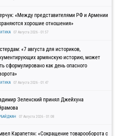
ерчук: «Между представителями РФ и Армении
храняются хорошие отношения»
ИТИКА
07 Августа 2026 - 01:57
стердам: «7 августа для историков,
кументирующих армянскую историю, может
ть сформулировано как день опасного
ворота»
ИТИКА
07 Августа 2026 - 01:47
адимир Зеленский принял Джейхуна
йрамова
РБАЙДЖАН
07 Августа 2026 - 01:08
мвел Карапетян: «Сокращение товарооборота с