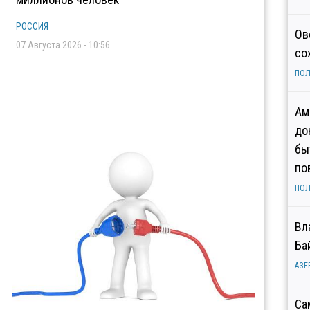
РОССИЯ
Ов
07 Августа 2026 - 10:56
со
ПОЛ
Ам
до
бы
по
ПОЛ
Вл
Ба
АЗЕ
Са