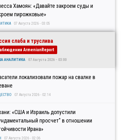
несса Хамоян: «Давайте закроем суды и
кроем пирожковые»
ИТИКА
07 Августа 2026 - 03:05
ссия слаба и труслива
аблюдения ArmenianReport
ША АНАЛИТИКА
07 Августа 2026 - 03:00
асатели локализовали пожар на свалке в
еване
ЩЕСТВО
07 Августа 2026 - 02:14
хани: «США и Израиль допустили
ундаментальный просчет" в отношении
тойчивости Ирана»
Н
07 Августа 2026 - 02:06