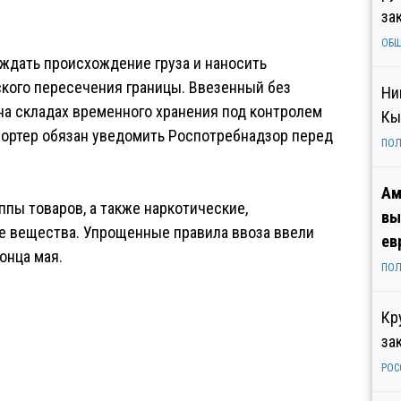
за
ОБ
ждать происхождение груза и наносить
кого пересечения границы. Ввезенный без
Ни
а складах временного хранения под контролем
Кы
портер обязан уведомить Роспотребнадзор перед
ПОЛ
Ам
ппы товаров, а также наркотические,
вы
е вещества. Упрощенные правила ввоза ввели
ев
онца мая.
ПОЛ
Кр
за
РОС