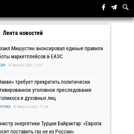
Лента новостей
хаил Мишустин анонсировал единые правила
боты маркетплейсов в ЕАЭС
СИЯ
07 Августа 2026 - 11:57
йакве» требует прекратить политически
тивированное уголовное преследование
толикоса и духовных лиц
ИТИКА
07 Августа 2026 - 11:24
нистр энергетики Турции Байрактар: «Европа
осит поставить газ не из России»