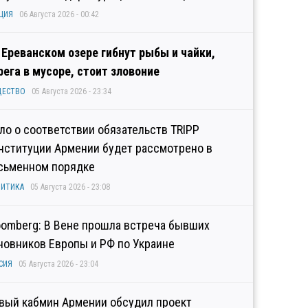
ЦИЯ
06 Августа 2026 - 00:42
 Ереванском озере гибнут рыбы и чайки,
рега в мусоре, стоит зловоние
ЩЕСТВО
05 Августа 2026 - 23:34
ло о соответствии обязательств TRIPP
нституции Армении будет рассмотрено в
сьменном порядке
ИТИКА
05 Августа 2026 - 23:08
oomberg: В Вене прошла встреча бывших
новников Европы и РФ по Украине
СИЯ
05 Августа 2026 - 23:04
вый кабмин Армении обсудил проект