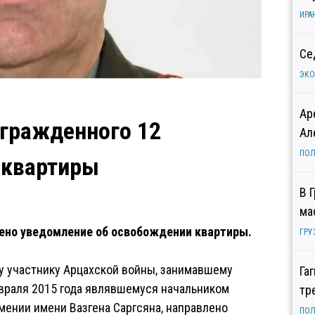
ИРА
Се
ЭК
Ар
агражденного 12
Ал
ПОЛ
 квартиры
В 
ма
ено уведомление об освобождении квартиры.
ГРУ
у участнику Арцахской войны, занимавшему
Га
враля 2015 года являвшемуся начальником
тр
ении имени Вазгена Саргсяна, направлено
ПОЛ