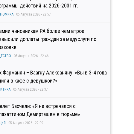
ограммы действий на 2026-2031 гг.
ОНОМИКА
05 Августа 2026 - 22:57
емии чиновникам РА более чем втрое
евысили доплаты граждан за медуслуги по
раховке
ЩЕСТВО
05 Августа 2026 - 22:46
к Фарманян – Ваагну Алексаняну: «Вы в 3-4 года
дили в кафе с девушкой?»
ИТИКА
05 Августа 2026 - 22:37
влет Бахчели: «Я не встречался с
лахаттином Демирташем в тюрьме»
ЦИЯ
05 Августа 2026 - 22:09