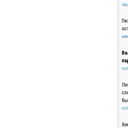
ОБ
Пе
ос
ИРА
Ва
па
ПОЛ
Ле
сл
бы
ПОЛ
Хи