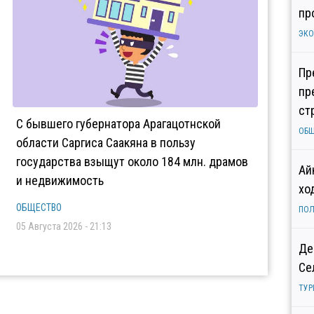
пр
ЭК
Пр
пр
ст
С бывшего губернатора Арагацотнской
ОБ
области Саргиса Саакяна в пользу
государства взыщут около 184 млн. драмов
Ай
и недвижимость
хо
ОБЩЕСТВО
ПОЛ
05 Августа 2026 - 21:13
Де
Се
ТУР