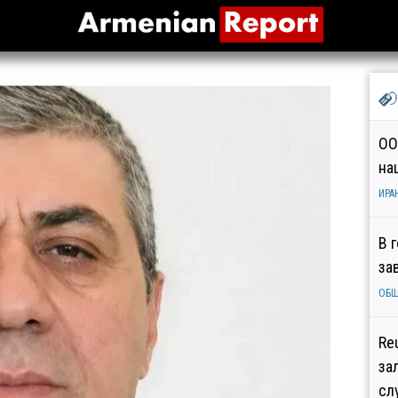
ОО
на
ИРА
В 
за
ОБ
Re
за
сл