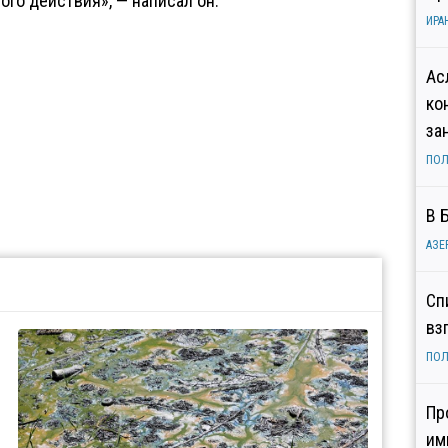
го действия», — написал он.
ИРА
Ас
ко
за
ПОЛ
В 
АЗЕ
Сп
вз
ПОЛ
Пр
им