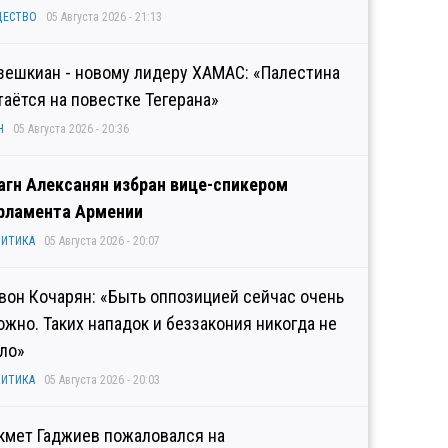
ЩЕСТВО
05 Августа 2026 - 21:13
зешкиан - новому лидеру ХАМАС: «Палестина
таётся на повестке Тегерана»
Н
05 Августа 2026 - 20:36
агн Алексанян избран вице-спикером
рламента Армении
ИТИКА
05 Августа 2026 - 20:07
вон Кочарян: «Быть оппозицией сейчас очень
ожно. Таких нападок и беззакония никогда не
ло»
ИТИКА
05 Августа 2026 - 20:03
кмет Гаджиев пожаловался на