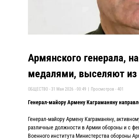
Армянского генерала, н
медалями, выселяют из
ОБЩЕСТВО - 31 Мая 2026 - 00:49 | Просмотров - 401
Генерал-майору Армену Каграманяну направл
Генерал-майору Армену Каграманяну, активном
различные должности в Армии обороны и с фе
Военного института Министерства обороны Арм