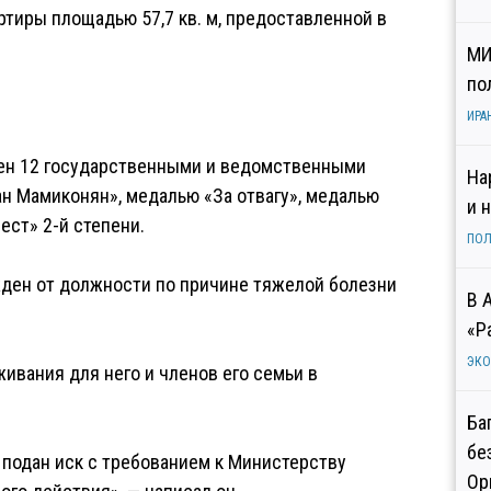
тиры площадью 57,7 кв. м, предоставленной в
МИ
по
ИРА
ден 12 государственными и ведомственными
На
ан Мамиконян», медалью «За отвагу», медалью
и 
ст» 2-й степени.
ПОЛ
жден от должности по причине тяжелой болезни
В 
«Р
ЭК
вания для него и членов его семьи в
Ба
бе
подан иск с требованием к Министерству
Ор