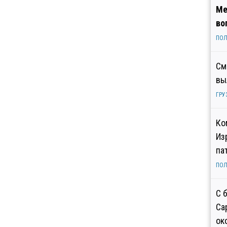
Ме
во
ПОЛ
См
вы
ГРУ
Ко
Из
па
ПОЛ
С 
Са
ок