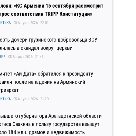
лоян: «КС Армении 15 сентября рассмотрит
прос соответствия TRIPP Конституции»
ИТИКА
05 Августа 2026 - 22:01
ерть дочери грузинского добровольца ВСУ
лилась в скандал вокруг церкви
ЗИЯ
05 Августа 2026 - 21:41
митет «Ай Дата» обратился к президенту
раиля после нападения на Армянский
триархат
ИТИКА
05 Августа 2026 - 21:29
бывшего губернатора Арагацотнской области
ргиса Саакяна в пользу государства взыщут
оло 184 млн. драмов и недвижимость