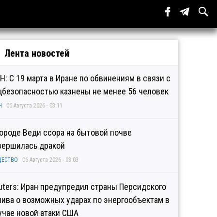
Лента новостей
Н: С 19 марта в Иране по обвинениям в связи с
цбезопасностью казнены не менее 56 человек
Н
06 Августа 2026 - 03:11
городе Веди ссора на бытовой почве
вершилась дракой
ЩЕСТВО
06 Августа 2026 - 03:03
uters: Иран предупредил страны Персидского
лива о возможных ударах по энергообъектам в
учае новой атаки США