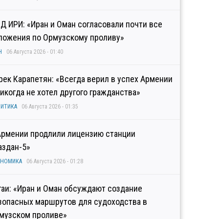
Д ИРИ: «Иран и Оман согласовали почти все
ложения по Ормузскому проливу»
Н
06 Августа 2026 - 01:40
рек Карапетян: «Всегда верил в успех Армении
никогда не хотел другого гражданства»
ИТИКА
06 Августа 2026 - 01:35
Армении продлили лицензию станции
аздан-5»
ОНОМИКА
06 Августа 2026 - 01:28
гаи: «Иран и Оман обсуждают создание
зопасных маршрутов для судоходства в
музском проливе»