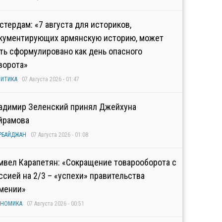
стердам: «7 августа для историков,
кументирующих армянскую историю, может
ть сформулировано как день опасного
ворота»
ИТИКА
07 Августа 2026 - 01:47
адимир Зеленский принял Джейхуна
йрамова
РБАЙДЖАН
07 Августа 2026 - 01:08
мвел Карапетян: «Сокращение товарооборота с
ссией на 2/3 – «успехи» правительства
мении»
ОНОМИКА
07 Августа 2026 - 00:51