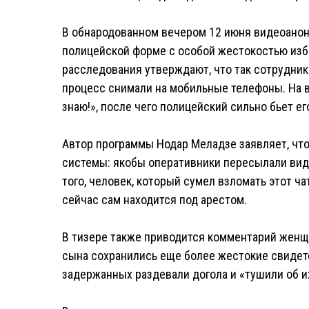
В обнародованном вечером 12 июня видеоано
полицейской форме с особой жестокостью из
расследования утверждают, что так сотрудни
процесс снимали на мобильные телефоны. На в
знаю!», после чего полицейский сильно бьет ег
Автор программы Нодар Меладзе заявляет, что
системы: якобы оперативники пересылали виде
того, человек, который сумел взломать этот ч
сейчас сам находится под арестом.
В тизере также приводится комментарий женщи
сына сохранились еще более жестокие свидете
задержанных раздевали догола и «тушили об их