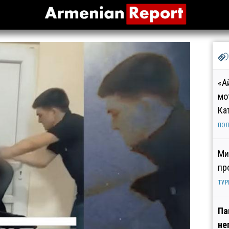
«А
мо
Ка
ПОЛ
Ми
пр
ТУР
Па
не