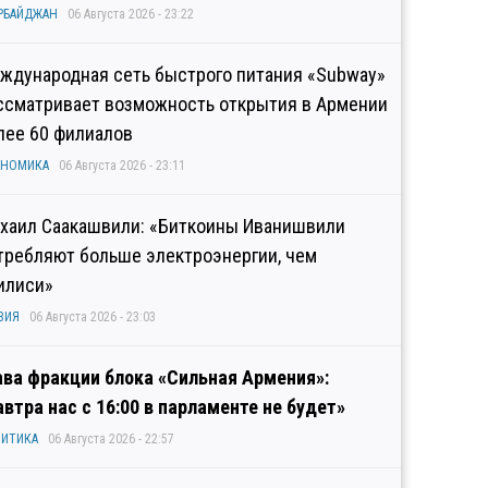
РБАЙДЖАН
06 Августа 2026 - 23:22
ждународная сеть быстрого питания «Subway»
ссматривает возможность открытия в Армении
лее 60 филиалов
ОНОМИКА
06 Августа 2026 - 23:11
хаил Саакашвили: «Биткоины Иванишвили
требляют больше электроэнергии, чем
илиси»
ЗИЯ
06 Августа 2026 - 23:03
ава фракции блока «Сильная Армения»:
автра нас с 16:00 в парламенте не будет»
ИТИКА
06 Августа 2026 - 22:57