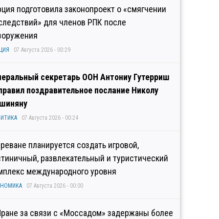
рция подготовила законопроект о «смягчении
следствий» для членов РПК после
зоружения
ЦИЯ
07 Августа 2026 - 00:29
неральный секретарь ООН Антониу Гутерриш
правил поздравительное послание Николу
шиняну
ИТИКА
07 Августа 2026 - 00:24
Ереване планируется создать игровой,
стиничный, развлекательный и туристический
мплекс международного уровня
ОНОМИКА
07 Августа 2026 - 00:00
Иране за связи с «Моссадом» задержаны более