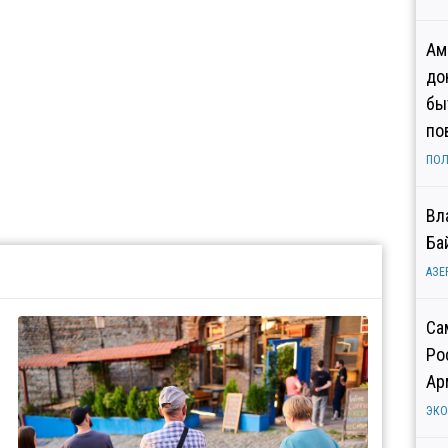
Ам
до
бы
по
ПОЛ
Вл
Ба
АЗЕ
Са
Ро
Ар
ЭК