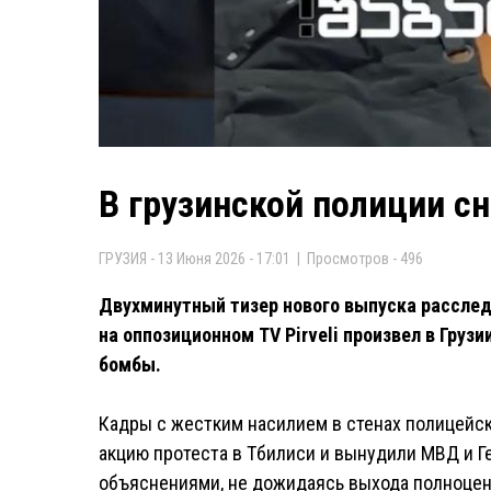
В грузинской полиции с
ГРУЗИЯ - 13 Июня 2026 - 17:01 | Просмотров - 496
Двухминутный тизер нового выпуска рассле
на оппозиционном TV Pirveli произвел в Гру
бомбы.
Кадры с жестким насилием в стенах полицейс
акцию протеста в Тбилиси и вынудили МВД и Г
объяснениями, не дожидаясь выхода полноцен