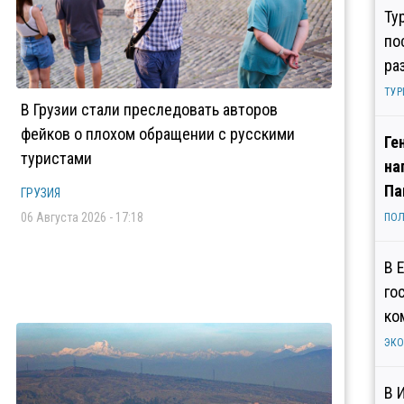
Ту
по
ра
ТУР
В Грузии стали преследовать авторов
фейков о плохом обращении с русскими
Ге
туристами
на
Па
ГРУЗИЯ
06 Августа 2026 - 17:18
ПОЛ
В 
го
ко
ЭК
В 