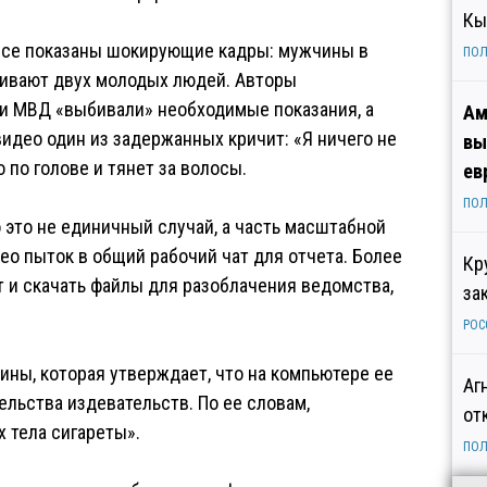
Кы
нсе показаны шокирующие кадры: мужчины в
ПОЛ
бивают двух молодых людей. Авторы
ки МВД «выбивали» необходимые показания, а
Ам
идео один из задержанных кричит: «Я ничего не
вы
о по голове и тянет за волосы.
ев
ПОЛ
 это не единичный случай, а часть масштабной
о пыток в общий рабочий чат для отчета. Более
Кр
ат и скачать файлы для разоблачения ведомства,
за
РОС
ны, которая утверждает, что на компьютере ее
Аг
льства издевательств. По ее словам,
от
 тела сигареты».
ПОЛ