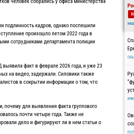
ятков человек собрались у офиса министерства
Ро
Н
НА
и подлинность кадров, однако поспешили
еступление произошло летом 2022 года в
Сп
ными сотрудниками департамента полиции
Ер
ОБ
 выявила факт в феврале 2026 года, и уже 23
ных на видео, задержали. Силовики также
Ру
алистов в сокрытии информации о том, что
"ф
ус
ИРА
и, почему для выявления факта группового
овалось почти четыре года. Также не
Ов
ровали дело и фигурируют ли в нем статьи о
со
ПОЛ