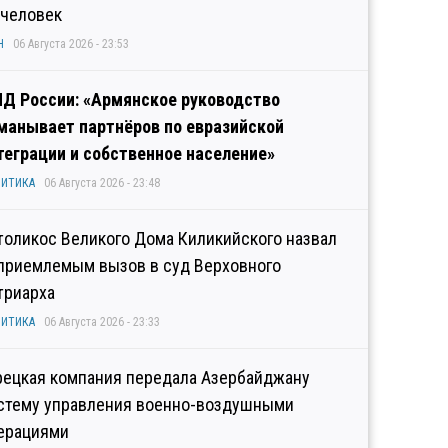
 человек
Н
06 Августа 2026 - 23:53
Д России: «Армянское руководство
манывает партнёров по евразийской
теграции и собственное население»
ИТИКА
06 Августа 2026 - 23:48
толикос Великого Дома Киликийского назвал
приемлемым вызов в суд Верховного
триарха
ИТИКА
06 Августа 2026 - 23:33
рецкая компания передала Азербайджану
стему управления военно-воздушными
ерациями