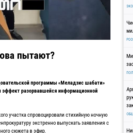
ЭК
Чи
ми
РОС
нова пытают?
Ми
за
ПОЛ
довательской программы «Меладзис шабати»
Ар
зии эффект разорвавшейся информационной
ру
за
кого участка спровоцировали стихийную ночную
ОБ
енпрокуратуру экстренно выпускать заявления с
Ни
ного сюжета в эфир.