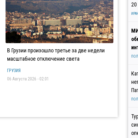
20
ИРА
МИ
об
ин
В Грузии произошло третье за две недели
ПОЛ
масштабное отключение света
ГРУЗИЯ
Ка
06 Августа 2026 - 02:01
не
Па
ПОЛ
Ту
си
оп