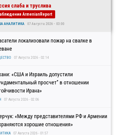
ссия слаба и труслива
аблюдения ArmenianReport
ША АНАЛИТИКА
07 Августа 2026 - 03:00
асатели локализовали пожар на свалке в
еване
ЩЕСТВО
07 Августа 2026 - 02:14
хани: «США и Израиль допустили
ундаментальный просчет" в отношении
тойчивости Ирана»
Н
07 Августа 2026 - 02:06
ерчук: «Между представителями РФ и Армении
храняются хорошие отношения»
ИТИКА
07 Августа 2026 - 01:57