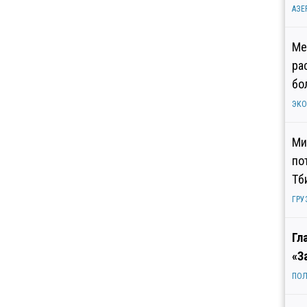
АЗЕ
Ме
ра
бо
ЭК
Ми
по
Тб
ГРУ
Гл
«З
ПОЛ