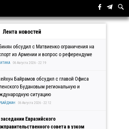
Лента новостей
бинян обсудил с Матвиенко ограничения на
спорт из Армении и вопрос о референдуме
ИТИКА
06 Августа 2026 - 22:19
ейхун Байрамов обсудил с главой Офиса
ленского Будановым региональную и
ждународную ситуацию
РБАЙДЖАН
06 Августа 2026 - 22:12
 заседании Евразийского
жправительственного совета в узком