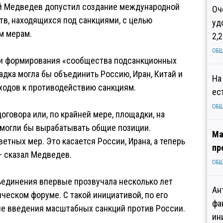
й Медведев допустил создание международной
Оч
в, находящихся под санкциями, с целью
уд
м мерам.
2,
ОБ
ти формирования «сообщества подсанкционных
адка могла бы объединить Россию, Иран, Китай и
На
ходов к противодействию санкциям.
ес
ОБ
говора или, по крайней мере, площадки, на
 могли бы вырабатывать общие позиции.
Ма
етных мер. Это касается России, Ирана, а теперь
пр
— сказал Медведев.
ОБ
ъединения впервые прозвучала несколько лет
Ан
еском форуме. С такой инициативой, по его
фа
ле введения масштабных санкций против России.
ин