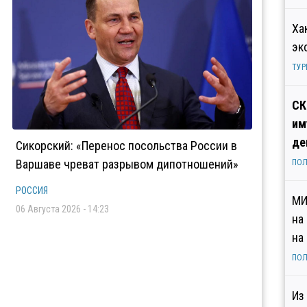
Ха
эк
ТУР
СК
им
де
Сикорский: «Перенос посольства России в
Варшаве чреват разрывом дипотношений»
ПОЛ
РОССИЯ
МИ
06 Августа 2026 - 14:23
на
на
ПОЛ
Из