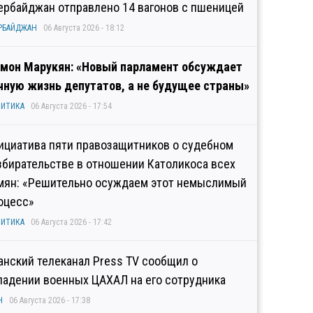
ербайджан отправлено 14 вагонов с пшеницей
РБАЙДЖАН
06 Августа 2026 - 18:12
мон Марукян: «Новый парламент обсуждает
чную жизнь депутатов, а не будущее страны»
ИТИКА
06 Августа 2026 - 17:54
ициатива пяти правозащитников о судебном
збирательстве в отношении Католикоса всех
мян: «Решительно осуждаем этот немыслимый
оцесс»
ИТИКА
06 Августа 2026 - 17:42
анский телеканал Press TV сообщил о
падении военных ЦАХАЛ на его сотрудника
Н
06 Августа 2026 - 17:38