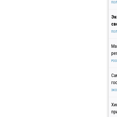
ПОЛ
Эк
св
ПОЛ
Ма
ре
РОС
Са
го
ЭК
Хи
пр