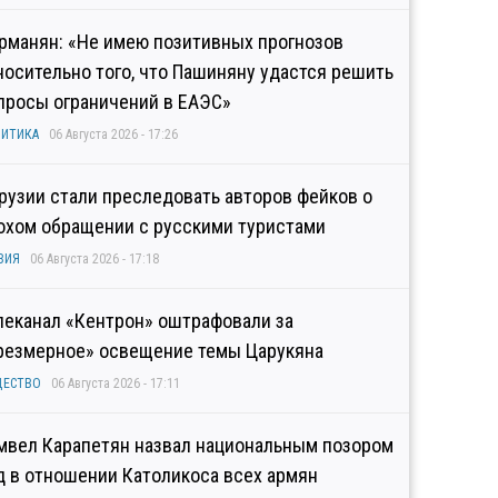
рманян: «Не имею позитивных прогнозов
носительно того, что Пашиняну удастся решить
просы ограничений в ЕАЭС»
ИТИКА
06 Августа 2026 - 17:26
Грузии стали преследовать авторов фейков о
охом обращении с русскими туристами
ЗИЯ
06 Августа 2026 - 17:18
леканал «Кентрон» оштрафовали за
резмерное» освещение темы Царукяна
ЩЕСТВО
06 Августа 2026 - 17:11
мвел Карапетян назвал национальным позором
д в отношении Католикоса всех армян