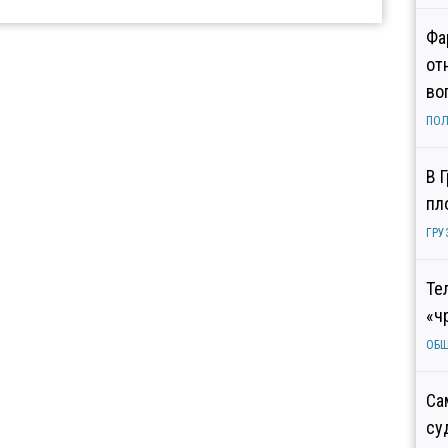
Фа
от
во
ПОЛ
В 
пл
ГРУ
Те
«ч
ОБ
Са
су