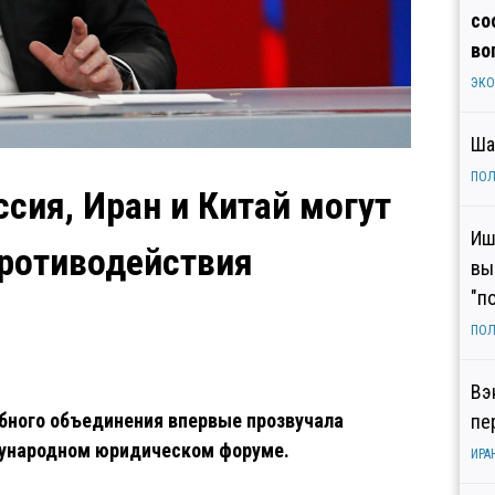
со
во
ЭК
Ша
ПОЛ
сия, Иран и Китай могут
Иш
противодействия
вы
"п
ПОЛ
Вэ
бного объединения впервые прозвучала
пе
дународном юридическом форуме.
ИРА