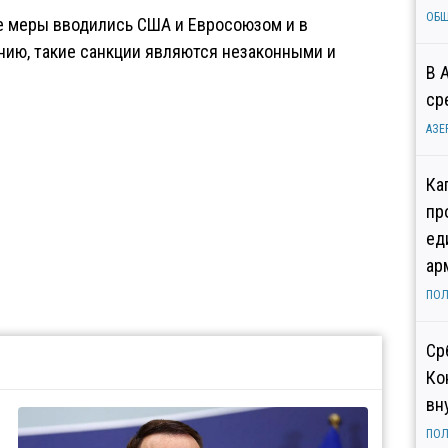
ОБ
е меры вводились США и Евросоюзом и в
ению, такие санкции являются незаконными и
В 
ср
АЗЕ
Ка
пр
ед
ар
ПОЛ
Ср
Ко
вн
ПОЛ