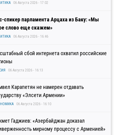
ИТИКА
06 Августа 2026 - 17:02
с-спикер парламента Арцаха из Баку: «Мы
ое слово еще скажем»
ИТИКА
06 Августа 2026 - 16:46
сштабный сбой интернета охватил российские
гионы
СИЯ
06 Августа 2026 - 16:13
мвел Карапетян не намерен отдавать
сударству «Элсети Армении»
ОНОМИКА
06 Августа 2026 - 16:10
кмет Гаджиев: «Азербайджан доказал
иверженность мирному процессу с Арменией»