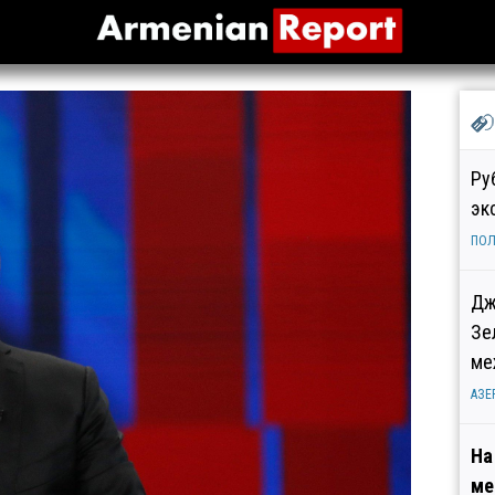
Ру
эк
ПОЛ
Дж
Зе
ме
АЗЕ
На
ме