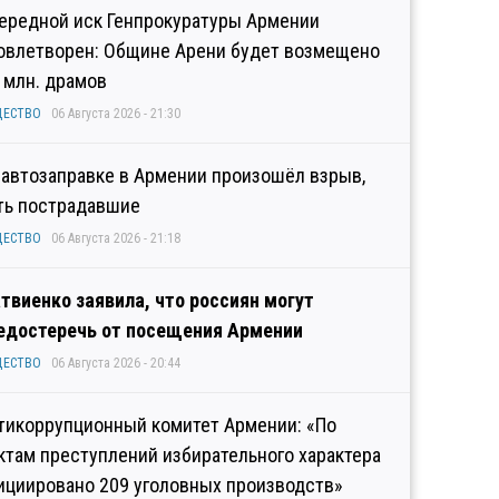
ередной иск Генпрокуратуры Армении
овлетворен: Общине Арени будет возмещено
2 млн. драмов
ЩЕСТВО
06 Августа 2026 - 21:30
 автозаправке в Армении произошёл взрыв,
ть пострадавшие
ЩЕСТВО
06 Августа 2026 - 21:18
твиенко заявила, что россиян могут
едостеречь от посещения Армении
ЩЕСТВО
06 Августа 2026 - 20:44
тикоррупционный комитет Армении: «По
ктам преступлений избирательного характера
ициировано 209 уголовных производств»