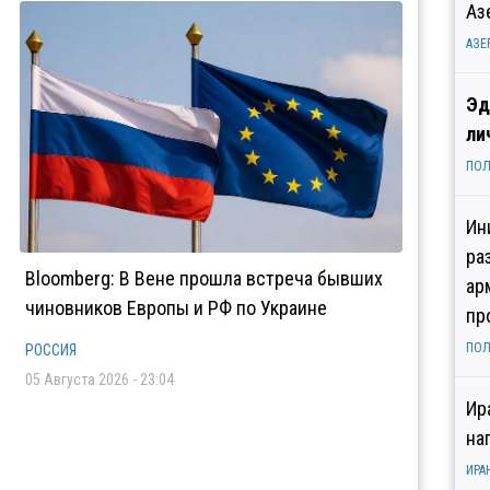
Аз
АЗЕ
Эд
ли
ПОЛ
Ин
ра
Bloomberg: В Вене прошла встреча бывших
ар
чиновников Европы и РФ по Украине
пр
ПОЛ
РОССИЯ
05 Августа 2026 - 23:04
Ир
на
ИРА