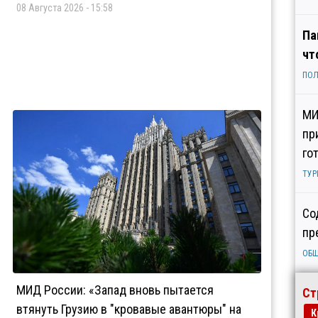
08 Августа 2026 - 15:58
Па
чт
ПОЛ
МИ
пр
го
ТУР
Со
пр
ОБ
МИД России: «Запад вновь пытается
Ст
втянуть Грузию в "кровавые авантюры" на
К