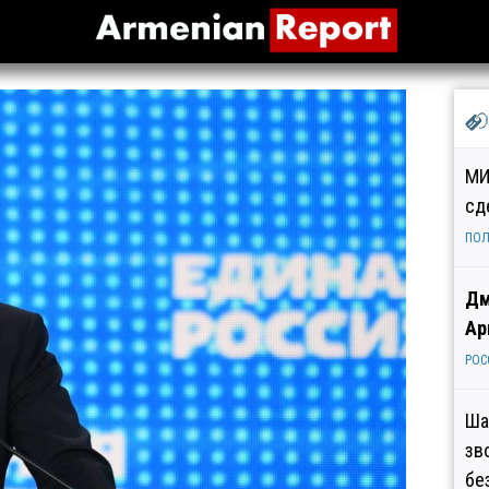
МИ
сд
ПОЛ
Дм
Ар
РОС
Ша
зв
бе