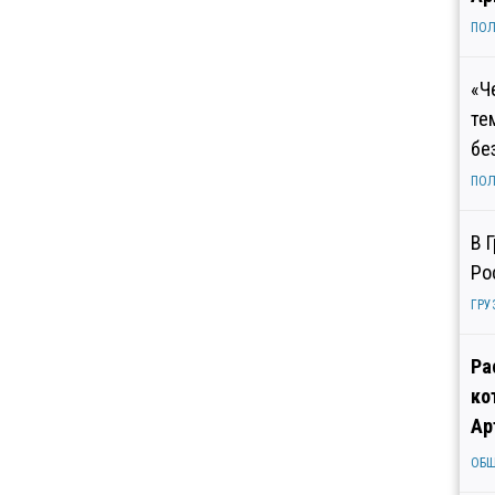
ПОЛ
«Ч
те
бе
ПОЛ
В 
Ро
ГРУ
Ра
ко
Ар
ОБ