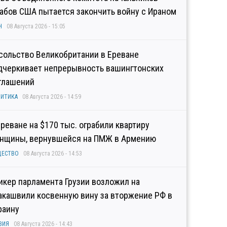
абов США пытается закончить войну с Ираном
Н
08 Августа 2026 - 15:05
сольство Великобритании в Ереване
дчеркивает непрерывность вашингтонских
глашений
ИТИКА
08 Августа 2026 - 14:59
Ереване на $170 тыс. ограбили квартиру
нщины, вернувшейся на ПМЖ в Армению
ЩЕСТВО
08 Августа 2026 - 14:53
икер парламента Грузии возложил на
акашвили косвенную вину за вторжение РФ в
раину
ЗИЯ
08 Августа 2026 - 14:43