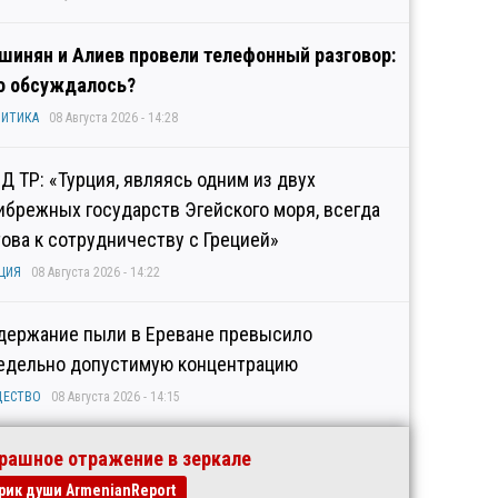
шинян и Алиев провели телефонный разговор:
о обсуждалось?
ИТИКА
08 Августа 2026 - 14:28
Д ТР: «Турция, являясь одним из двух
ибрежных государств Эгейского моря, всегда
това к сотрудничеству с Грецией»
ЦИЯ
08 Августа 2026 - 14:22
держание пыли в Ереване превысило
едельно допустимую концентрацию
ЩЕСТВО
08 Августа 2026 - 14:15
рашное отражение в зеркале
рик души ArmenianReport