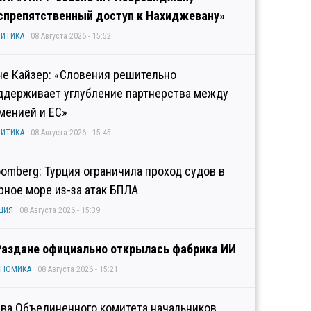
спрепятственный доступ к Нахиджевану»
ИТИКА
08 Августа 2026 - 15:52
не Кайзер: «Словения решительно
ддерживает углубление партнерства между
менией и ЕС»
ИТИКА
08 Августа 2026 - 15:45
oomberg: Турция ограничила проход судов в
рное море из-за атак БПЛА
ЦИЯ
08 Августа 2026 - 15:39
Раздане официально открылась фабрика ИИ
ОНОМИКА
08 Августа 2026 - 15:21
ава Объединенного комитета начальников