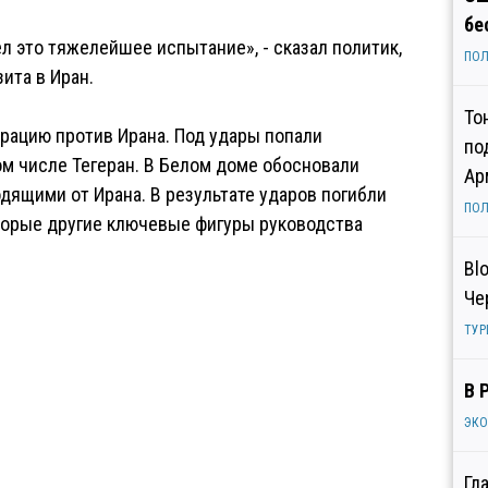
бе
л это тяжелейшее испытание», - сказал политик,
ПОЛ
ита в Иран.
То
рацию против Ирана. Под удары попали
по
ом числе Тегеран. В Белом доме обосновали
Ар
одящими от Ирана. В результате ударов погибли
ПОЛ
торые другие ключевые фигуры руководства
Bl
Че
ТУР
В 
ЭК
Гл