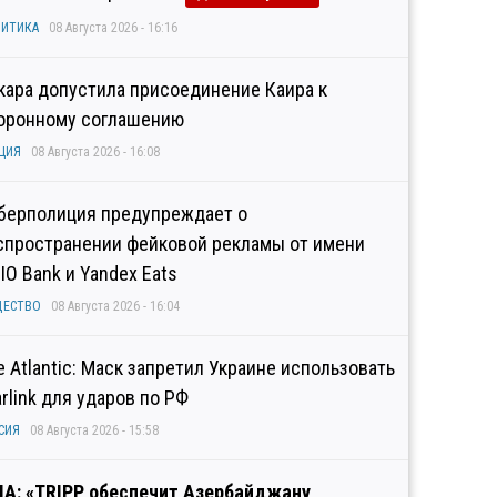
ИТИКА
08 Августа 2026 - 16:16
кара допустила присоединение Каира к
оронному соглашению
ЦИЯ
08 Августа 2026 - 16:08
берполиция предупреждает о
спространении фейковой рекламы от имени
IO Bank и Yandex Eats
ЩЕСТВО
08 Августа 2026 - 16:04
e Atlantic: Маск запретил Украине использовать
arlink для ударов по РФ
СИЯ
08 Августа 2026 - 15:58
А: «TRIPP обеспечит Азербайджану