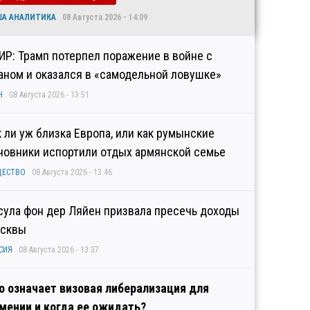
ША АНАЛИТИКА
08 Августа 2026 - 14:09
ИР: Трамп потерпел поражение в войне с
аном и оказался в «самодельной ловушке»
Н
08 Августа 2026 - 13:51
к ли уж близка Европа, или как румынские
новники испортили отдых армянской семье
ЩЕСТВО
08 Августа 2026 - 13:46
сула фон дер Ляйен призвала пресечь доходы
сквы
СИЯ
08 Августа 2026 - 13:37
о означает визовая либерализация для
мении и когда ее ожидать?