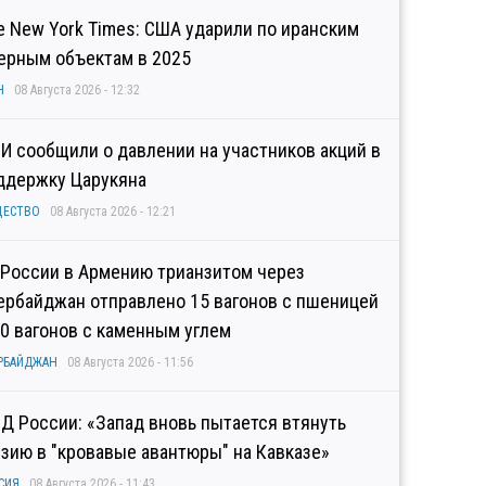
e New York Times: США ударили по иранским
ерным объектам в 2025
Н
08 Августа 2026 - 12:32
И сообщили о давлении на участников акций в
ддержку Царукяна
ЩЕСТВО
08 Августа 2026 - 12:21
 России в Армению трианзитом через
ербайджан отправлено 15 вагонов с пшеницей
10 вагонов с каменным углем
РБАЙДЖАН
08 Августа 2026 - 11:56
Д России: «Запад вновь пытается втянуть
узию в "кровавые авантюры" на Кавказе»
СИЯ
08 Августа 2026 - 11:43