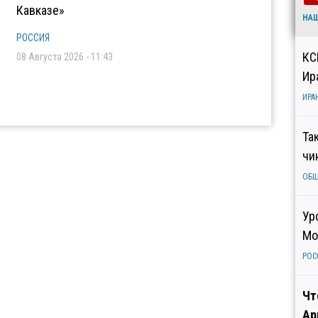
Кавказе»
НА
РОССИЯ
КС
08 Августа 2026 - 11:43
Ир
ИРА
Та
чи
ОБ
Ур
Мо
РОС
Чт
Ар