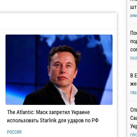
шт
ИРА
По
по
со
ПОЛ
В 
же
ОБ
Сп
The Atlantic: Маск запретил Украине
Са
использовать Starlink для ударов по РФ
Ук
РОССИЯ
ГРУ