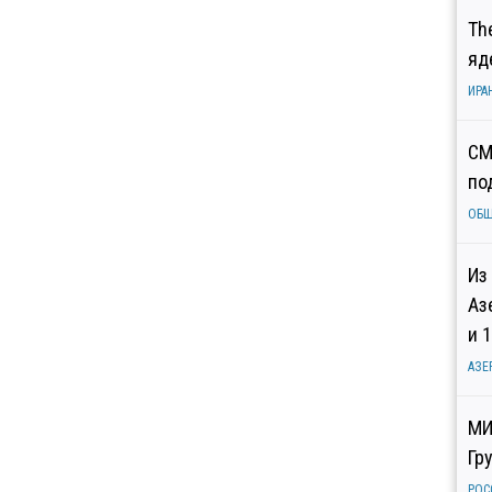
Th
яд
ИРА
СМ
по
ОБ
Из
Аз
и 
АЗЕ
МИ
Гр
РОС