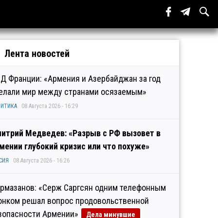
Лента новостей
Д Франции: «Армения и Азербайджан за год
елали мир между странами осязаемым»
ИТИКА
08 Августа 2026 - 16:29
итрий Медведев: «Разрыв с РФ вызовет в
мении глубокий кризис или что похуже»
СИЯ
08 Августа 2026 - 16:26
рмазанов: «Серж Саргсян одним телефонным
онком решал вопрос продовольственной
зопасности Армении»
Дела минувшие