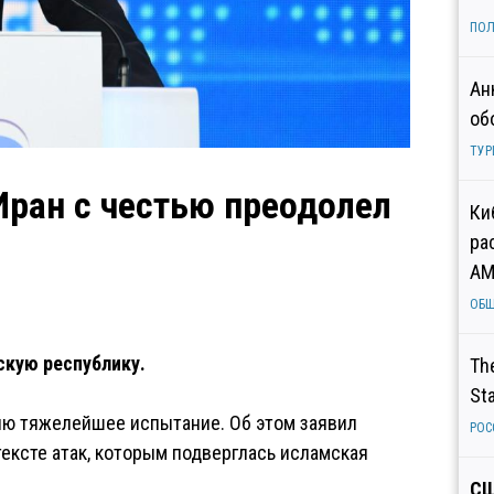
ПОЛ
Ан
об
ТУР
Иран с честью преодолел
Ки
ра
AM
ОБ
скую республику.
Th
St
лю тяжелейшее испытание. Об этом заявил
РОС
ексте атак, которым подверглась исламская
СШ