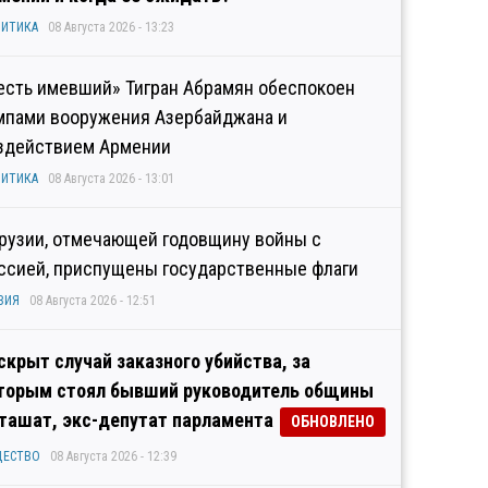
ИТИКА
08 Августа 2026 - 13:23
есть имевший» Тигран Абрамян обеспокоен
мпами вооружения Азербайджана и
здействием Армении
ИТИКА
08 Августа 2026 - 13:01
Грузии, отмечающей годовщину войны с
ссией, приспущены государственные флаги
ЗИЯ
08 Августа 2026 - 12:51
скрыт случай заказного убийства, за
торым стоял бывший руководитель общины
ташат, экс-депутат парламента
ОБНОВЛЕНО
ЩЕСТВО
08 Августа 2026 - 12:39