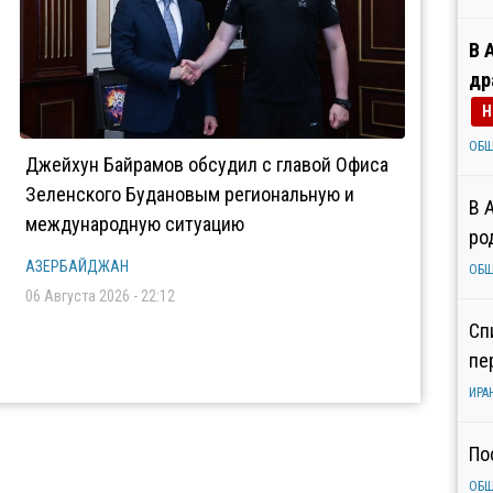
В 
др
Н
ОБ
Джейхун Байрамов обсудил с главой Офиса
Зеленского Будановым региональную и
В 
международную ситуацию
ро
АЗЕРБАЙДЖАН
ОБ
06 Августа 2026 - 22:12
Сп
пе
ИРА
По
ОБ