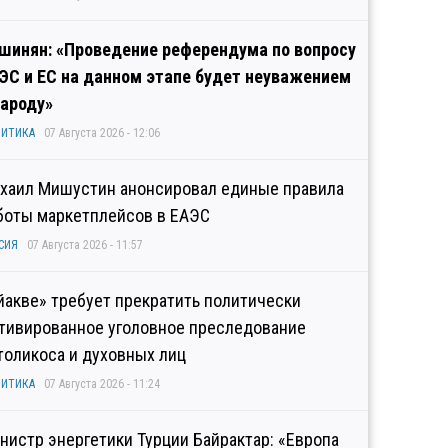
шинян: «Проведение референдума по вопросу
ЭС и ЕС на данном этапе будет неуважением
народу»
ИТИКА
07 Августа 2026 - 12:06
хаил Мишустин анонсировал единые правила
боты маркетплейсов в ЕАЭС
СИЯ
07 Августа 2026 - 11:57
йакве» требует прекратить политически
тивированное уголовное преследование
толикоса и духовных лиц
ИТИКА
07 Августа 2026 - 11:24
нистр энергетики Турции Байрактар: «Европа