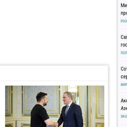
Ми
пр
РОС
Са
го
ПОЛ
Со
се
МИР
Ак
Аз
ЭК