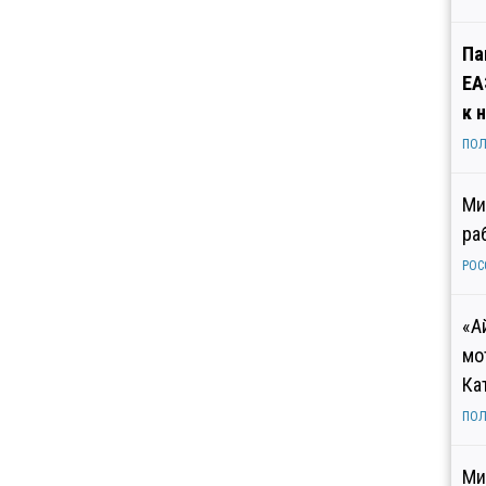
Па
ЕА
к 
ПОЛ
Ми
ра
РОС
«А
мо
Ка
ПОЛ
Ми