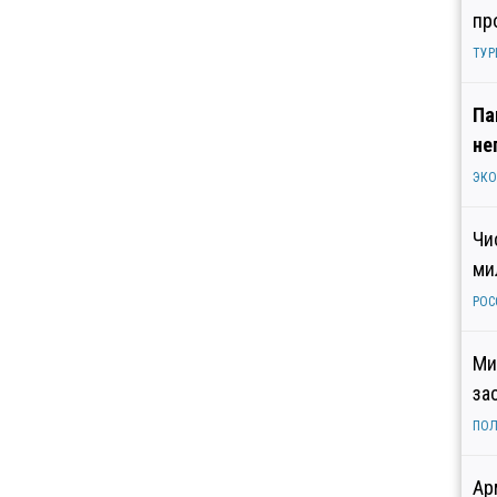
пр
ТУР
Па
не
ЭК
Чи
ми
РОС
Ми
за
ПОЛ
Ар