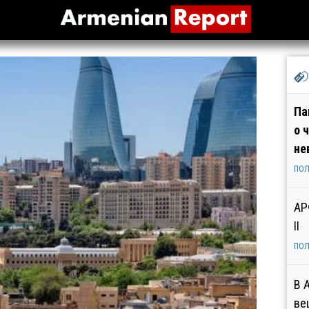
Па
о 
не
ПОЛ
АР
II
ПОЛ
В 
ве