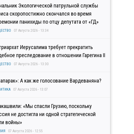
чальник Экологической патрульной службы
риса скоропостижно скончался во время
ремонии панихиды по отцу депутата от «ГД»
ЩЕСТВО
07 Августа 2026 - 13:34
триархат Иерусалима требует прекратить
дебное преследование в отношении Гарегина II
ЩЕСТВО
07 Августа 2026 - 13:30
рапарак»: А как же голосование Вардеваняна?
ИТИКА
07 Августа 2026 - 13:07
акашвили: «Мы спасли Грузию, поскольку
ссия не достигла ни одной стратегической
ли войны»
ЗИЯ
07 Августа 2026 - 12:55