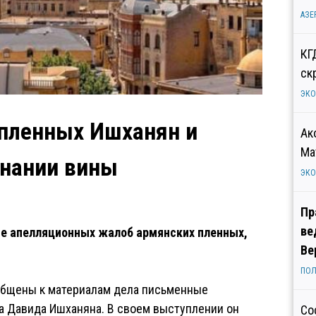
АЗЕ
КГ
ск
ЭК
 пленных Ишханян и
Ак
Ма
знании вины
ЭК
Пр
ве
ие апелляционных жалоб армянских пленных,
Ве
ПОЛ
иобщены к материалам дела письменные
а Давида Ишханяна. В своем выступлении он
Со