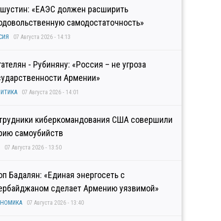
шустин: «ЕАЭС должен расширить
одовольственную самодостаточность»
СИЯ
07 Августа 2026 - 14:13
гателян - Рубиняну: «Россия – не угроза
сударственности Армении»
ИТИКА
07 Августа 2026 - 14:01
трудники киберкомандования США совершили
рию самоубийств
07 Августа 2026 - 13:50
оп Бадалян: «Единая энергосеть с
ербайджаном сделает Армению уязвимой»
ОНОМИКА
07 Августа 2026 - 13:40