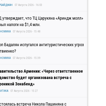
РБАЙДЖАН
07 Августа 2026 - 16:03
Д утверждает, что ТЦ Царукяна «Ариндж молл»
рыл налоги на $1,4 млн.
ОНОМИКА
07 Августа 2026 - 15:48
оп Бадалян испугался антитуристических угроз
твиенко?
ОНОМИКА
07 Августа 2026 - 15:39
авительство Армении: «Через ответственное
домство будет организована встреча с
роникой Зонабенд»
ИТИКА
07 Августа 2026 - 15:27
стоялась встреча Никола Пашиняна с