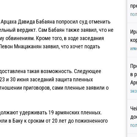
пр
ПОЛ
Арцаха Давида Бабаяна попросил суд отменить
льный вердикт. Сам Бабаян также заявил, что не
Ир
 обвинениям. Кроме того, в ходе заседания
ко
вон Мнацаканян заявил, что хочет подать
ИРА
Пр
редоставлена такая возможность. Следующее
в 
23 и 30 июня заседаний защита пленных
Ар
тношении приговоров, сами пленные заявили о
ЭК
Че
должают удерживать 19 армянских пленных.
до
ли в Баку к срокам от 20 лет до пожизненного
ПОЛ