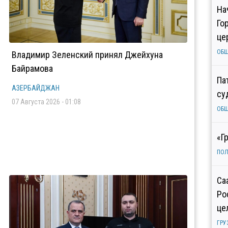
На
Го
це
ОБ
Владимир Зеленский принял Джейхуна
Байрамова
Па
АЗЕРБАЙДЖАН
су
07 Августа 2026 - 01:08
ОБ
«Г
ПОЛ
Са
Ро
це
ГРУ