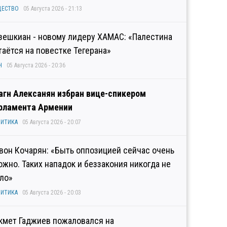
ЩЕСТВО
05 Августа 2026 - 21:13
зешкиан - новому лидеру ХАМАС: «Палестина
таётся на повестке Тегерана»
Н
05 Августа 2026 - 20:36
агн Алексанян избран вице-спикером
рламента Армении
ИТИКА
05 Августа 2026 - 20:07
вон Кочарян: «Быть оппозицией сейчас очень
ожно. Таких нападок и беззакония никогда не
ло»
ИТИКА
05 Августа 2026 - 20:03
кмет Гаджиев пожаловался на