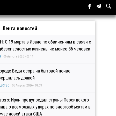
Лента новостей
Н: С 19 марта в Иране по обвинениям в связи с
цбезопасностью казнены не менее 56 человек
Н
06 Августа 2026 - 03:11
городе Веди ссора на бытовой почве
вершилась дракой
ЩЕСТВО
06 Августа 2026 - 03:03
uters: Иран предупредил страны Персидского
лива о возможных ударах по энергообъектам в
учае новой атаки США