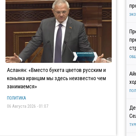
пр
ЭК
Пр
пр
ст
ОБ
Асланян: «Вместо букета цветов русским и
Ай
коньяка иранцам мы здесь неизвестно чем
хо
занимаемся»
ПОЛ
ПОЛИТИКА
06 Августа 2026 - 01:07
Де
Се
ТУР