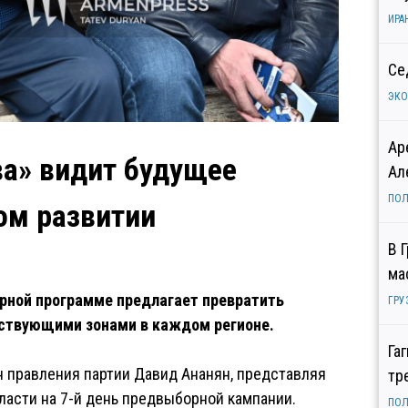
ИРА
Се
ЭК
Ар
а» видит будущее
Ал
ПОЛ
ом развитии
В 
ма
рной программе предлагает превратить
ГРУ
тствующими зонами в каждом регионе.
Га
н правления партии Давид Ананян, представляя
тр
асти на 7-й день предвыборной кампании.
ПОЛ