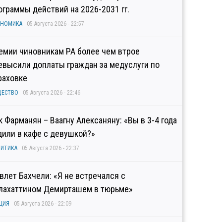
ограммы действий на 2026-2031 гг.
ОНОМИКА
05 Августа 2026 - 22:57
емии чиновникам РА более чем втрое
евысили доплаты граждан за медуслуги по
раховке
ЩЕСТВО
05 Августа 2026 - 22:46
к Фарманян – Ваагну Алексаняну: «Вы в 3-4 года
дили в кафе с девушкой?»
ИТИКА
05 Августа 2026 - 22:37
влет Бахчели: «Я не встречался с
лахаттином Демирташем в тюрьме»
ЦИЯ
05 Августа 2026 - 22:09