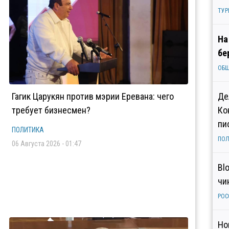
ТУР
На
бе
ОБ
Гагик Царукян против мэрии Еревана: чего
Де
требует бизнесмен?
Ко
пи
ПОЛИТИКА
ПОЛ
06 Августа 2026 - 01:47
Bl
чи
РОС
Но