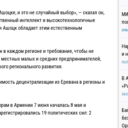
оцке, и это не случайный выбор», — сказал он,
МИ
ственный интеллект и высокотехнологичные
по
и Ашоцк обладает этим естественным
ИРА
На
н в каждом регионе и требование, чтобы не
и 
у местных малых и средних предпринимателей,
ПОЛ
ого регионального развития.
В 
имость децентрализации из Еревана в регионы и
«Р
ЭК
рам в Армении 7 июня началась 8 мая и
Ба
арегистрировались 19 политических сил: 2
бе
Ор