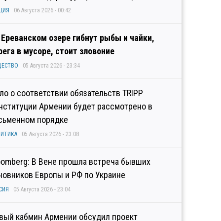
ЦИЯ
06 Августа 2026 - 00:42
 Ереванском озере гибнут рыбы и чайки,
рега в мусоре, стоит зловоние
ЩЕСТВО
05 Августа 2026 - 23:34
ло о соответствии обязательств TRIPP
нституции Армении будет рассмотрено в
сьменном порядке
ИТИКА
05 Августа 2026 - 23:08
oomberg: В Вене прошла встреча бывших
новников Европы и РФ по Украине
СИЯ
05 Августа 2026 - 23:04
вый кабмин Армении обсудил проект