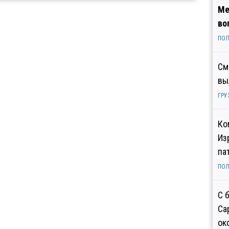
Ме
во
ПОЛ
См
вы
ГРУ
Ко
Из
па
ПОЛ
С 
Са
ок