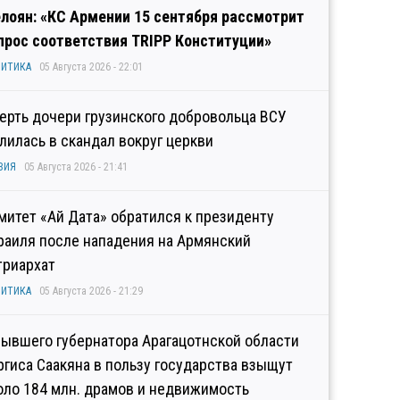
лоян: «КС Армении 15 сентября рассмотрит
прос соответствия TRIPP Конституции»
ИТИКА
05 Августа 2026 - 22:01
ерть дочери грузинского добровольца ВСУ
лилась в скандал вокруг церкви
ЗИЯ
05 Августа 2026 - 21:41
митет «Ай Дата» обратился к президенту
раиля после нападения на Армянский
триархат
ИТИКА
05 Августа 2026 - 21:29
бывшего губернатора Арагацотнской области
ргиса Саакяна в пользу государства взыщут
оло 184 млн. драмов и недвижимость