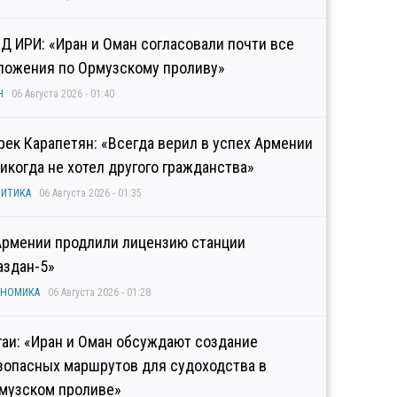
Д ИРИ: «Иран и Оман согласовали почти все
ложения по Ормузскому проливу»
Н
06 Августа 2026 - 01:40
рек Карапетян: «Всегда верил в успех Армении
никогда не хотел другого гражданства»
ИТИКА
06 Августа 2026 - 01:35
Армении продлили лицензию станции
аздан-5»
ОНОМИКА
06 Августа 2026 - 01:28
гаи: «Иран и Оман обсуждают создание
зопасных маршрутов для судоходства в
музском проливе»