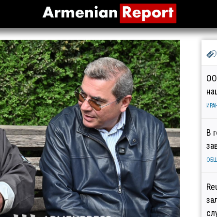
ОО
на
ИРА
В 
за
ОБ
Re
за
сл