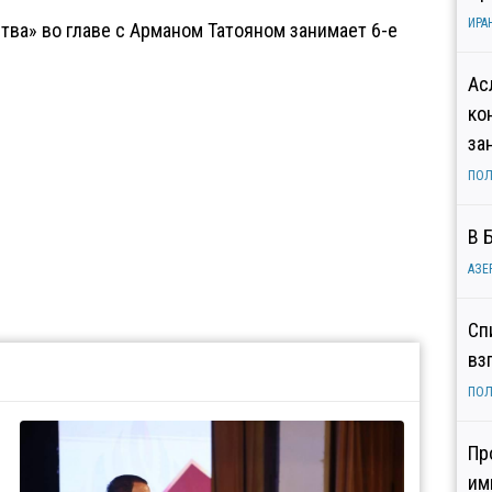
ИРА
тва» во главе с Арманом Татояном занимает 6-е
Ас
ко
за
ПОЛ
В 
АЗЕ
Сп
вз
ПОЛ
Пр
им