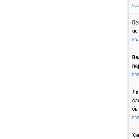
ОБ
Пе
ос
ИРА
Ва
па
ПОЛ
Ле
сл
бы
ПОЛ
Хи