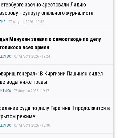
Петербурге заочно арестовали Лидию
взорову - супругу опального журналиста
СИЯ
07 Августа 2026 - 19:32
дья Манукян заявил о самоотводе по делу
толикоса всех армян
ЩЕСТВО
07 Августа 2026 - 19:24
оварищ генерал»: В Киргизии Пашинян сидел
ше воды ниже травы
ИТИКА
07 Августа 2026 - 19:17
седание суда по делу Гарегина II продолжится в
крытом режиме
ЩЕСТВО
07 Августа 2026 - 18:30