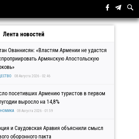
Лента новостей
тан Ованнисян: «Властям Армении не удастся
спроприировать Армянскую Апостольскую
рковь»
ЩЕСТВО
08 Августа 2026 - 02:46
сло посетивших Армению туристов в первом
лугодии выросло на 14,8%
ОНОМИКА
08 Августа 2026 - 01:59
рция и Саудовская Аравия объяснили смысл
вого оборонного пакта