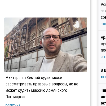
Ро
за
сэ
ЭК
Ар
су
по
ОБ
В 
Мхитарян: «Земной судья может
АЗЕ
рассматривать правовые вопросы, но не
может судить миссию Армянского
Ти
Патриарха»
ак
ос
ПОЛИТИКА