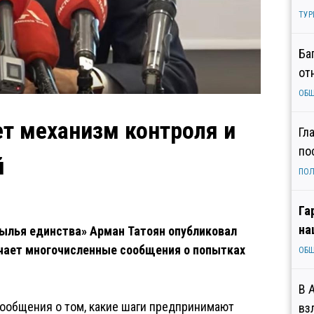
ТУР
Ба
от
ОБ
т механизм контроля и
Гл
по
й
ПОЛ
Га
на
ылья единства» Арман Татоян опубликовал
учает многочисленные сообщения о попытках
ОБ
В 
ообщения о том, какие шаги предпринимают
вз