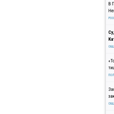
В 
Не
РОС
Су
Ка
ОБ
«Т
ти
ПОЛ
За
за
ОБ