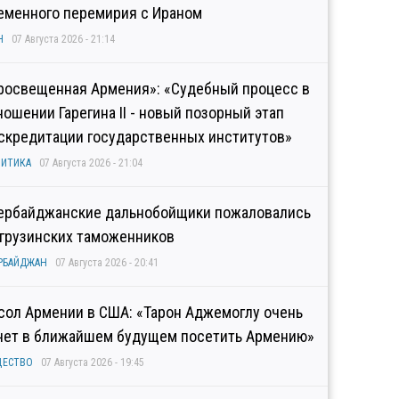
еменного перемирия с Ираном
Н
07 Августа 2026 - 21:14
росвещенная Армения»: «Судебный процесс в
ношении Гарегина II - новый позорный этап
скредитации государственных институтов»
ИТИКА
07 Августа 2026 - 21:04
ербайджанские дальнобойщики пожаловались
 грузинских таможенников
РБАЙДЖАН
07 Августа 2026 - 20:41
сол Армении в США: «Тарон Аджемоглу очень
чет в ближайшем будущем посетить Армению»
ЩЕСТВО
07 Августа 2026 - 19:45