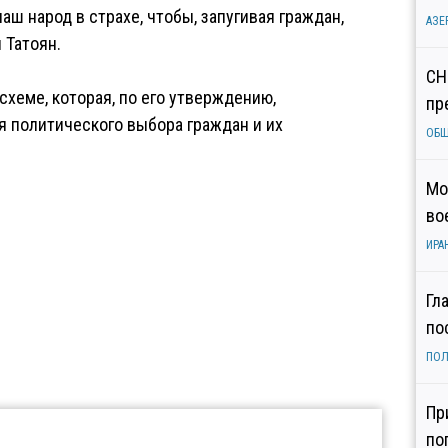
ш народ в страхе, чтобы, запугивая граждан,
АЗЕ
 Татоян.
СН
схеме, которая, по его утверждению,
пр
 политического выбора граждан и их
ОБ
Мо
во
ИРА
Гл
по
ПОЛ
Пр
по