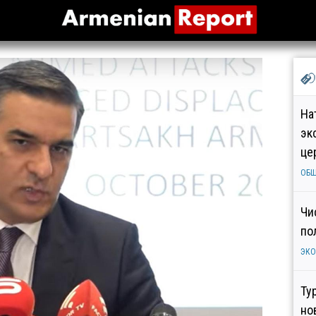
На
эк
це
ОБ
Чи
по
ЭК
Ту
но