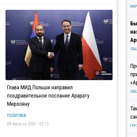
МИР
Бы
на
Ар
ОБ
Пр
пр
«А
Глава МИД Польши направил
ОБ
поздравительное послание Арарату
Мирзояну
Та
ПОЛИТИКА
са
08 Августа 2026 - 00:13
ГРУ