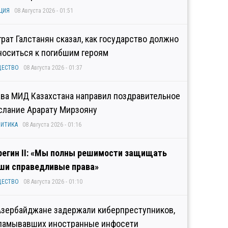
ЦИЯ
08 Августа 2026 - 01:51
грат Галстанян сказал, как государство должно
носиться к погибшим героям
ЩЕСТВО
08 Августа 2026 - 01:37
ава МИД Казахстана направил поздравительное
слание Арарату Мирзояну
ИТИКА
08 Августа 2026 - 01:16
регин II: «Мы полны решимости защищать
ши справедливые права»
ЩЕСТВО
08 Августа 2026 - 01:10
Азербайджане задержали киберпреступников,
ламывавших иностранные инфосети