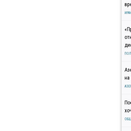
вр
ИРА
«П
от
ди
ПОЛ
Аз
на
АЗЕ
По
хо
ОБ