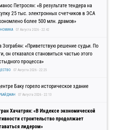
манос Петросян: «В результате тендера на
купку 25 тыс. электронных счетчиков в ЭСА
кономлено более 500 млн. драмов»
ОНОМИКА
07 Августа 2026 - 22:42
а Зограбян: «Приветствую решение судьи. По
ти, он отказался становиться частью этого
стыдного процесса»
ЩЕСТВО
07 Августа 2026 - 22:25
центре Баку горело историческое здание
РБАЙДЖАН
07 Августа 2026 - 22:13
гран Хачатрян: «В Индексе экономической
тивности строительство продолжает
таваться лидером»