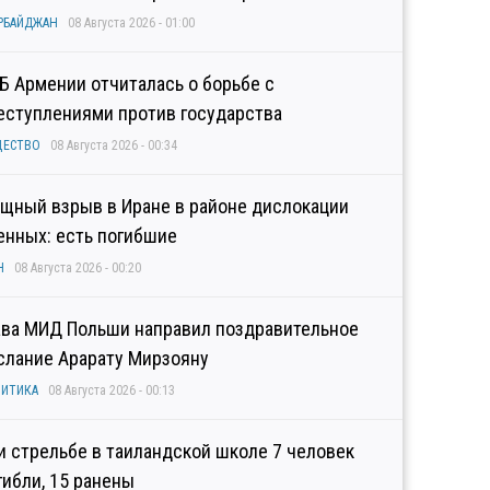
РБАЙДЖАН
08 Августа 2026 - 01:00
Б Армении отчиталась о борьбе с
еступлениями против государства
ЩЕСТВО
08 Августа 2026 - 00:34
щный взрыв в Иране в районе дислокации
енных: есть погибшие
Н
08 Августа 2026 - 00:20
ава МИД Польши направил поздравительное
слание Арарату Мирзояну
ИТИКА
08 Августа 2026 - 00:13
и стрельбе в таиландской школе 7 человек
гибли, 15 ранены