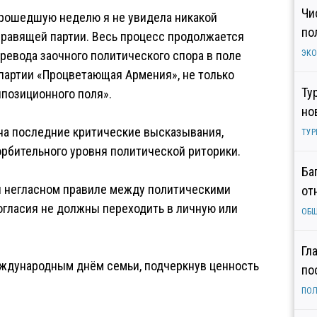
Чи
 прошедшую неделю я не увидела никакой
по
правящей партии. Весь процесс продолжается
ревода заочного политического спора в поле
ЭК
 партии «Процветающая Армения», не только
Ту
ппозиционного поля».
но
 на последние критические высказывания,
ТУР
орбительного уровня политической риторики.
Ба
я негласном правиле между политическими
от
огласия не должны переходить в личную или
ОБ
Гл
еждународным днём семьи, подчеркнув ценность
по
ПОЛ