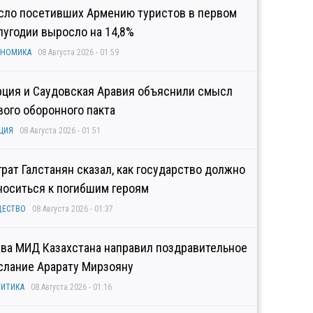
сло посетивших Армению туристов в первом
лугодии выросло на 14,8%
ОНОМИКА
08 Августа 2026 - 01:59
рция и Саудовская Аравия объяснили смысл
вого оборонного пакта
ЦИЯ
08 Августа 2026 - 01:51
грат Галстанян сказал, как государство должно
носиться к погибшим героям
ЩЕСТВО
08 Августа 2026 - 01:37
ава МИД Казахстана направил поздравительное
слание Арарату Мирзояну
ИТИКА
08 Августа 2026 - 01:16