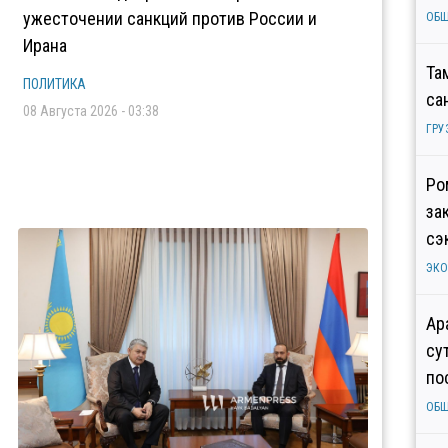
ужесточении санкций против России и
ОБ
Ирана
Та
ПОЛИТИКА
са
08 Августа 2026 - 03:38
ГРУ
Ро
за
сэ
ЭК
Ар
су
по
ОБ