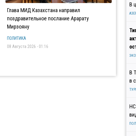
В 
Глава МИД Казахстана направил
АЗЕ
поздравительное послание Арарату
Мирзояну
Ти
ак
ПОЛИТИКА
ос
08 Августа 2026 - 01:16
ЭК
В 
в 
ТУР
НС
ви
ПОЛ