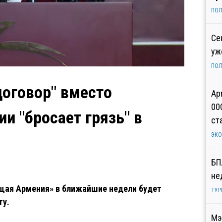
ПОЛ
Се
уж
ПОЛ
договор" вместо
Ар
00
и "бросает грязь" в
ст
ЭК
БП
не
щая Армения» в ближайшие недели будет
ТУР
ту.
Мэ