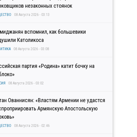
рковщиков незаконных стоянок
ЩЕСТВО
08 Августа 2026 - 03:13
миджанян вспомнил, как большевики
душили Католикоса
ИТИКА
08 Августа 2026 - 03:08
ссийская партия «Родина» катит бочку на
блоко»
СИЯ
08 Августа 2026 - 03:02
тан Ованнисян: «Властям Армении не удастся
спроприировать Армянскую Апостольскую
рковь»
ЩЕСТВО
08 Августа 2026 - 02:46