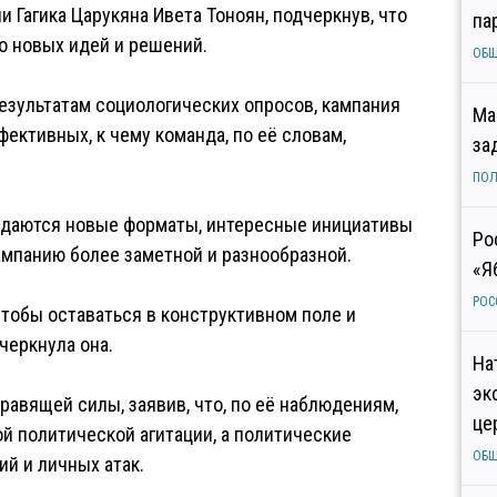
и Гагика Царукяна Ивета Тоноян, подчеркнув, что
па
 новых идей и решений.
ОБ
результатам социологических опросов, кампания
Ма
ективных, к чему команда, по её словам,
за
ПОЛ
идаются новые форматы, интересные инициативы
Ро
ампанию более заметной и разнообразной.
«Я
РОС
чтобы оставаться в конструктивном поле и
черкнула она.
На
эк
авящей силы, заявив, что, по её наблюдениям,
це
й политической агитации, а политические
ОБ
й и личных атак.