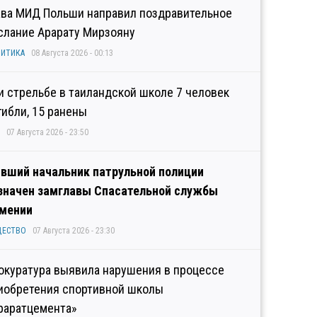
ава МИД Польши направил поздравительное
слание Арарату Мирзояну
ИТИКА
08 Августа 2026 - 00:13
и стрельбе в таиландской школе 7 человек
гибли, 15 ранены
07 Августа 2026 - 23:50
вший начальник патрульной полиции
значен замглавы Спасательной службы
мении
ЩЕСТВО
07 Августа 2026 - 23:30
окуратура выявила нарушения в процессе
иобретения спортивной школы
раратцемента»