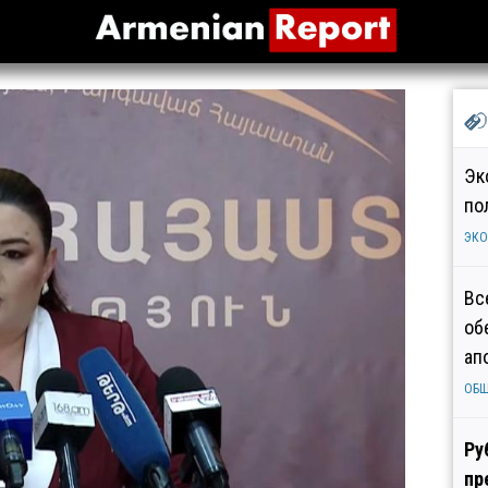
Эк
по
ЭК
Вс
об
ап
ОБ
Ру
пр