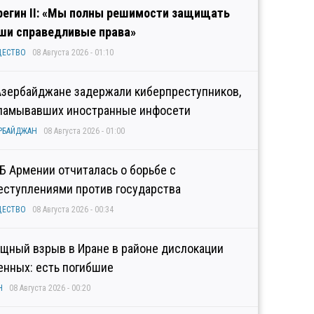
регин II: «Мы полны решимости защищать
ши справедливые права»
ЩЕСТВО
08 Августа 2026 - 01:10
Азербайджане задержали киберпреступников,
ламывавших иностранные инфосети
РБАЙДЖАН
08 Августа 2026 - 01:00
Б Армении отчиталась о борьбе с
еступлениями против государства
ЩЕСТВО
08 Августа 2026 - 00:34
щный взрыв в Иране в районе дислокации
енных: есть погибшие
Н
08 Августа 2026 - 00:20