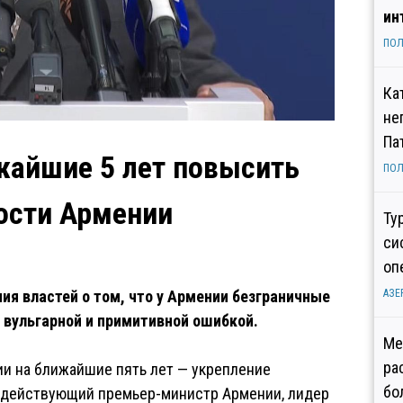
ин
ПОЛ
Ка
не
Па
жайшие 5 лет повысить
ПОЛ
ости Армении
Ту
си
оп
я властей о том, что у Армении безграничные
АЗЕ
 вульгарной и примитивной ошибкой.
Ме
ра
ии на ближайшие пять лет — укрепление
бо
л действующий премьер-министр Армении, лидер