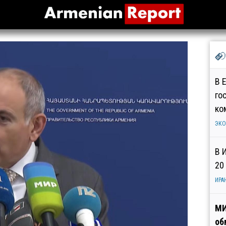
В 
го
ко
ЭК
В 
20
ИРА
МИ
об