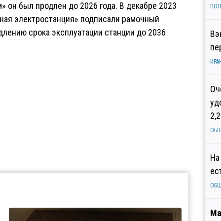
 он был продлен до 2026 года. В декабре 2023
ПОЛ
мная электростанция» подписали рамочный
длению срока эксплуатации станции до 2036
Вэ
пе
ИРА
Оч
уд
2,
ОБ
На
ес
ОБ
Ма