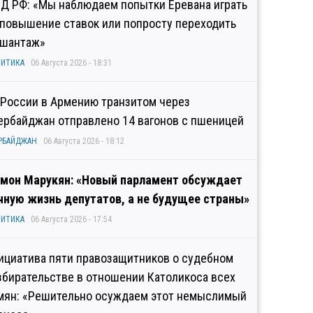
Д РФ: «Мы наблюдаем попытки Еревана играть
 повышение ставок или попросту переходить
 шантаж»
ИТИКА
06 Августа 2026 - 18:31
 России в Армению транзитом через
ербайджан отправлено 14 вагонов с пшеницей
РБАЙДЖАН
06 Августа 2026 - 18:12
мон Марукян: «Новый парламент обсуждает
чную жизнь депутатов, а не будущее страны»
ИТИКА
06 Августа 2026 - 17:54
ициатива пяти правозащитников о судебном
збирательстве в отношении Католикоса всех
мян: «Решительно осуждаем этот немыслимый