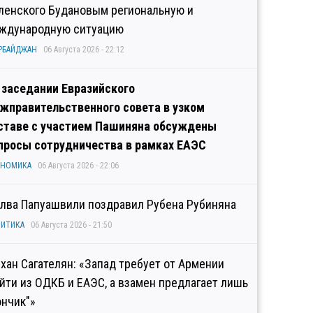
ленского Будановым региональную и
ждународную ситуацию
РБАЙДЖАН
06 Августа 2026 - 22:12
 заседании Евразийского
жправительственного совета в узком
ставе с участием Пашиняна обсуждены
просы сотрудничества в рамках ЕАЭС
ОНОМИКА
06 Августа 2026 - 22:06
лва Папуашвили поздравил Рубена Рубиняна
ИТИКА
06 Августа 2026 - 21:50
хан Сагателян: «Запад требует от Армении
йти из ОДКБ и ЕАЭС, а взамен предлагает лишь
ончик"»