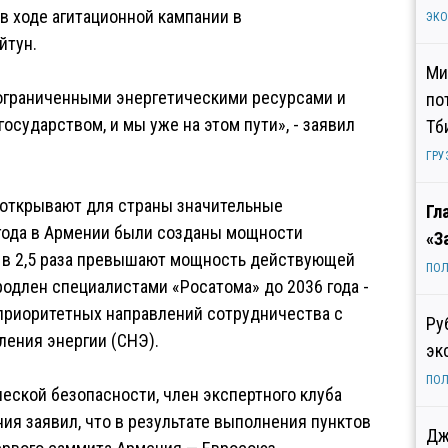
в ходе агитационной кампании в
ЭК
йтун.
Ми
ограниченными энергетическими ресурсами и
по
сударством, и мы уже на этом пути», - заявил
Тб
ГРУ
 открывают для страны значительные
Гл
 года в Армении были созданы мощности
«З
м, в 2,5 раза превышают мощность действующей
ПОЛ
одлен специалистами «Росатома» до 2036 года -
з приоритетных направлений сотрудничества с
Ру
ления энергии (СНЭ).
эк
ПОЛ
еской безопасности, член экспертного клуба
ия заявил, что в результате выполнения пунктов
Дж