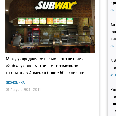
пр
ОБ
Ан
фа
ин
ОБ
Международная сеть быстрого питания
В 
«Subway» рассматривает возможность
ср
открытия в Армении более 60 филиалов
АЗЕ
ЭКОНОМИКА
Ка
06 Августа 2026 - 23:11
пр
ед
ар