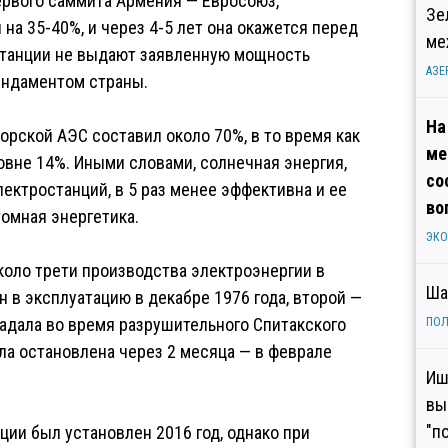
ервого саммита Армения — Евросоюз,
Зе
на 35-40%, и через 4-5 лет она окажется перед
ме
станции не выдают заявленную мощность
АЗЕ
фундаментом страны.
На
орской АЭС составил около 70%, в то время как
ме
вне 14%. Иными словами, солнечная энергия,
со
ектростанций, в 5 раз менее эффективна и ее
во
томная энергетика.
ЭК
коло трети производства электроэнергии в
Ша
 в эксплуатацию в декабре 1976 года, второй —
радала во время разрушительного Спитакского
ПОЛ
ла остановлена через 2 месяца — в феврале
Иш
вы
"п
ции был установлен 2016 год, однако при