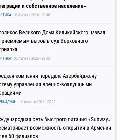
теграции и собственное население»
ИТИКА
06 Августа 2026 - 23:48
толикос Великого Дома Киликийского назвал
приемлемым вызов в суд Верховного
триарха
ИТИКА
06 Августа 2026 - 23:33
рецкая компания передала Азербайджану
стему управления военно-воздушными
ерациями
РБАЙДЖАН
06 Августа 2026 - 23:22
ждународная сеть быстрого питания «Subway»
ссматривает возможность открытия в Армении
лее 60 филиалов