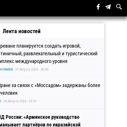
Лента новостей
Ереване планируется создать игровой,
стиничный, развлекательный и туристический
мплекс международного уровня
ОНОМИКА
07 Августа 2026 - 00:00
Иране за связи с «Моссадом» задержаны более
 человек
Н
06 Августа 2026 - 23:53
Д России: «Армянское руководство
манывает партнёров по евразийской