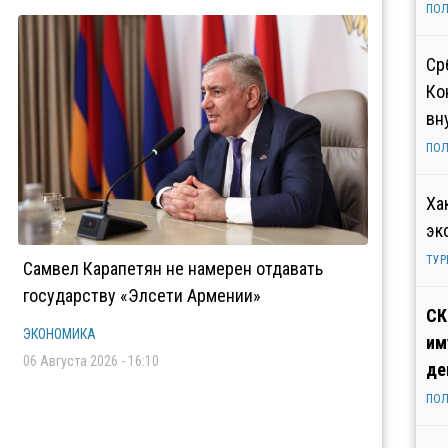
ПОЛ
Ср
Ко
вн
ПОЛ
Ха
эк
ТУР
Самвел Карапетян не намерен отдавать
государству «Элсети Армении»
СК
ЭКОНОМИКА
им
06 Августа 2026 - 16:10
де
ПОЛ