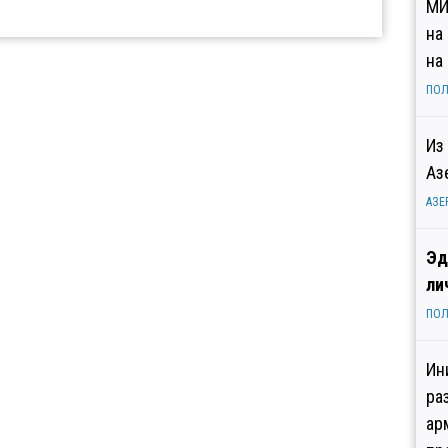
МИ
на
на
ПОЛ
Из
Аз
АЗЕ
Эд
ли
ПОЛ
Ин
ра
ар