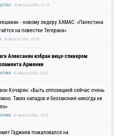
ЩЕСТВО
05 Августа 2026 - 21:13
зешкиан - новому лидеру ХАМАС: «Палестина
таётся на повестке Тегерана»
Н
05 Августа 2026 - 20:36
агн Алексанян избран вице-спикером
рламента Армении
ИТИКА
05 Августа 2026 - 20:07
вон Кочарян: «Быть оппозицией сейчас очень
ожно. Таких нападок и беззакония никогда не
ло»
ИТИКА
05 Августа 2026 - 20:03
кмет Гаджиев пожаловался на