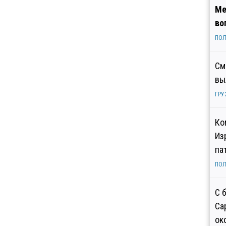
Ме
во
ПОЛ
См
вы
ГРУ
Ко
Из
па
ПОЛ
С 
Са
ок