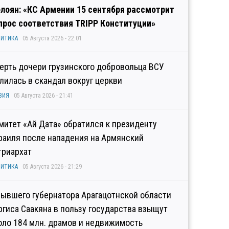
лоян: «КС Армении 15 сентября рассмотрит
прос соответствия TRIPP Конституции»
ИТИКА
05 Августа 2026 - 22:01
ерть дочери грузинского добровольца ВСУ
лилась в скандал вокруг церкви
ЗИЯ
05 Августа 2026 - 21:41
митет «Ай Дата» обратился к президенту
раиля после нападения на Армянский
триархат
ИТИКА
05 Августа 2026 - 21:29
бывшего губернатора Арагацотнской области
ргиса Саакяна в пользу государства взыщут
оло 184 млн. драмов и недвижимость