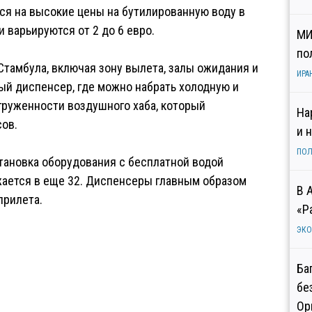
ся на высокие цены на бутилированную воду в
и варьируются от 2 до 6 евро.
МИ
по
Стамбула, включая зону вылета, залы ожидания и
ИРА
ый диспенсер, где можно набрать холодную и
агруженности воздушного хаба, который
На
сов.
и 
ПОЛ
тановка оборудования с бесплатной водой
жается в еще 32. Диспенсеры главным образом
В 
прилета.
«Р
ЭК
Ба
бе
Ор