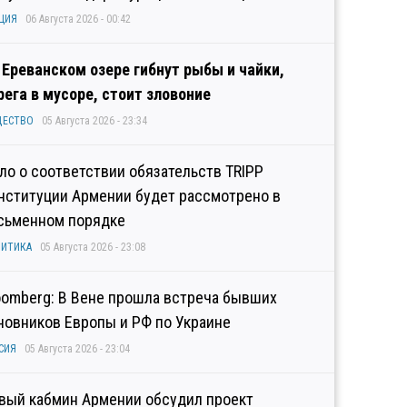
ЦИЯ
06 Августа 2026 - 00:42
 Ереванском озере гибнут рыбы и чайки,
рега в мусоре, стоит зловоние
ЩЕСТВО
05 Августа 2026 - 23:34
ло о соответствии обязательств TRIPP
нституции Армении будет рассмотрено в
сьменном порядке
ИТИКА
05 Августа 2026 - 23:08
oomberg: В Вене прошла встреча бывших
новников Европы и РФ по Украине
СИЯ
05 Августа 2026 - 23:04
вый кабмин Армении обсудил проект