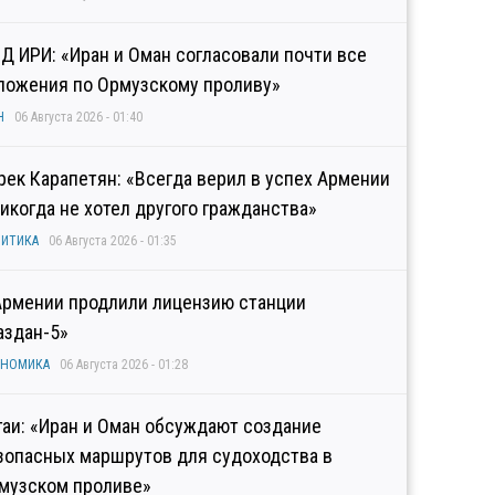
Д ИРИ: «Иран и Оман согласовали почти все
ложения по Ормузскому проливу»
Н
06 Августа 2026 - 01:40
рек Карапетян: «Всегда верил в успех Армении
никогда не хотел другого гражданства»
ИТИКА
06 Августа 2026 - 01:35
Армении продлили лицензию станции
аздан-5»
ОНОМИКА
06 Августа 2026 - 01:28
гаи: «Иран и Оман обсуждают создание
зопасных маршрутов для судоходства в
музском проливе»