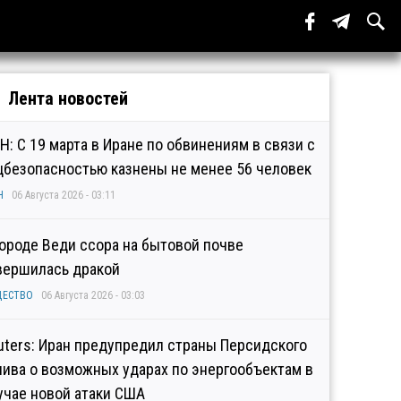
Лента новостей
Н: С 19 марта в Иране по обвинениям в связи с
цбезопасностью казнены не менее 56 человек
Н
06 Августа 2026 - 03:11
городе Веди ссора на бытовой почве
вершилась дракой
ЩЕСТВО
06 Августа 2026 - 03:03
uters: Иран предупредил страны Персидского
лива о возможных ударах по энергообъектам в
учае новой атаки США