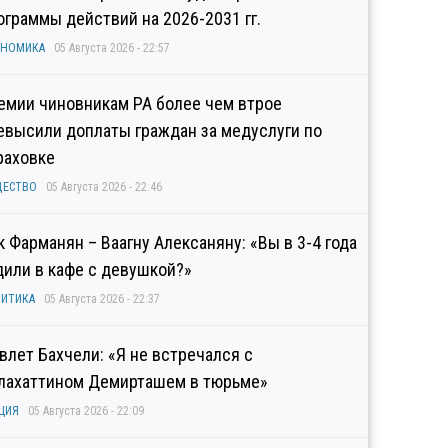
ограммы действий на 2026-2031 гг.
ОНОМИКА
05 Августа 2026 - 22:57
емии чиновникам РА более чем втрое
евысили доплаты граждан за медуслуги по
раховке
ЩЕСТВО
05 Августа 2026 - 22:46
к Фарманян – Ваагну Алексаняну: «Вы в 3-4 года
дили в кафе с девушкой?»
ИТИКА
05 Августа 2026 - 22:37
влет Бахчели: «Я не встречался с
лахаттином Демирташем в тюрьме»
ЦИЯ
05 Августа 2026 - 22:09