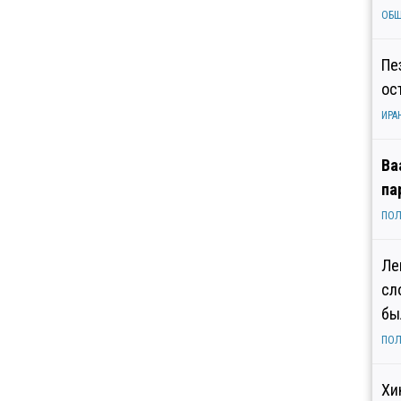
ОБ
Пе
ос
ИРА
Ва
па
ПОЛ
Ле
сл
бы
ПОЛ
Хи