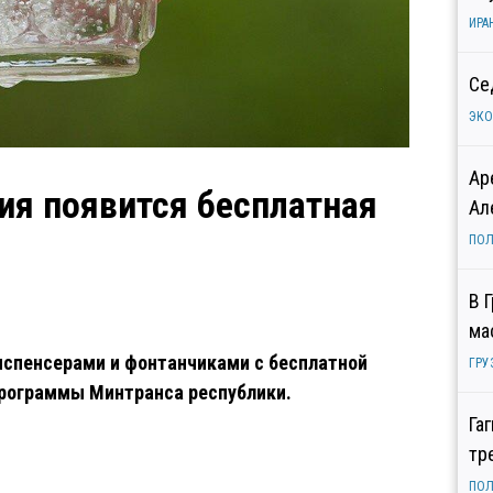
ИРА
Се
ЭК
Ар
ция появится бесплатная
Ал
ПОЛ
В 
ма
испенсерами и фонтанчиками с бесплатной
ГРУ
программы Минтранса республики.
Га
тр
ПОЛ