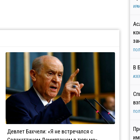
ИРА
Ас
ко
за
ПОЛ
В 
АЗЕ
Сп
вз
ПОЛ
Пр
Девлет Бахчели: «Я не встречался с
им
Селахаттином Демирташем в тюрьме»