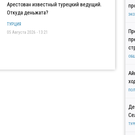
Арестован известный турецкий ведущий.
пр
Откуда деньжата?
ЭК
ТУРЦИЯ
Пр
05 Августа 2026 - 13:21
пр
ст
ОБ
Ай
хо
ПОЛ
Де
Се
ТУР