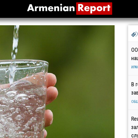
ОО
на
ИРА
В 
за
ОБ
Re
за
сл