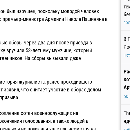
те
кон был нарушен, поскольку молодой человек
бе
ес премьер-министра Армении Никола Пашиняна в
ПОЛ
В 
ные сборы через два дня после приезда в
Ро
тку вручили 53-летнему мужчине, который
ГРУ
ственников. На сборы вызывали даже
Ра
ко
история журналиста, ранее проходившего
Ар
 заявил, что считает участие в сборах делом
 призыва.
ОБ
скопление сотен военнослужащих на
Th
окончания голосования, а также людей в
яд
енных и не покидали участок, несмотря на
ИРА