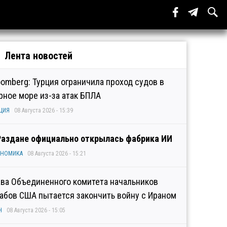
Лента новостей
oomberg: Турция ограничила проход судов в
рное море из-за атак БПЛА
ЦИЯ
08 Августа 2026 - 15:39
Раздане официально открылась фабрика ИИ
ОНОМИКА
08 Августа 2026 - 15:21
ава Объединенного комитета начальников
абов США пытается закончить войну с Ираном
Н
08 Августа 2026 - 15:05