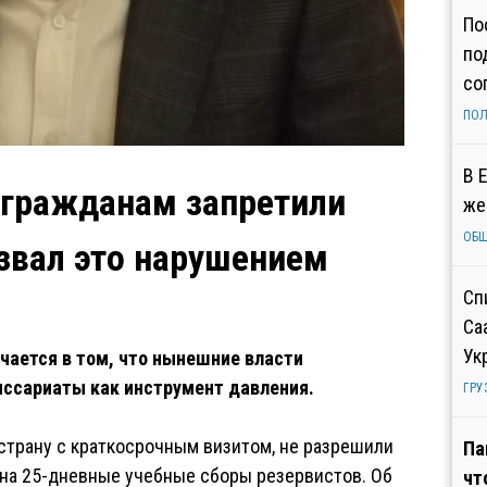
По
по
со
ПОЛ
В 
гражданам запретили
же
ОБ
звал это нарушением
Сп
Са
Ук
чается в том, что нынешние власти
иссариаты как инструмент давления.
ГРУ
трану с краткосрочным визитом, не разрешили
Па
я на 25-дневные учебные сборы резервистов. Об
чт