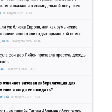
аном и оказался в «самодельной ловушке»
Н
08 Августа 2026 - 13:51
к ли уж близка Европа, или как румынские
новники испортили отдых армянской семье
ЩЕСТВО
08 Августа 2026 - 13:46
сула фон дер Ляйен призвала пресечь доходы
сквы
СИЯ
08 Августа 2026 - 13:37
о означает визовая либерализация для
мении и когда ее ожидать?
ИТИКА
08 Августа 2026 - 13:23
есть имевший» Тигран Абрамян обеспокоен