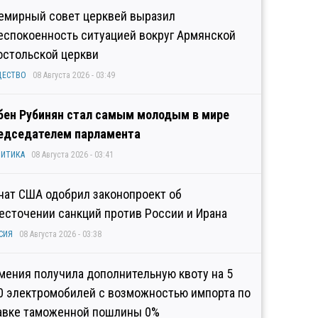
емирный совет церквей выразил
еспокоенность ситуацией вокруг Армянской
остольской церкви
ЩЕСТВО
08 Августа 2026 - 03:49
бен Рубинян стал самым молодым в мире
едседателем парламента
ИТИКА
08 Августа 2026 - 03:41
нат США одобрил законопроект об
есточении санкций против России и Ирана
СИЯ
08 Августа 2026 - 03:38
мения получила дополнительную квоту на 5
0 электромобилей с возможностью импорта по
авке таможенной пошлины 0%