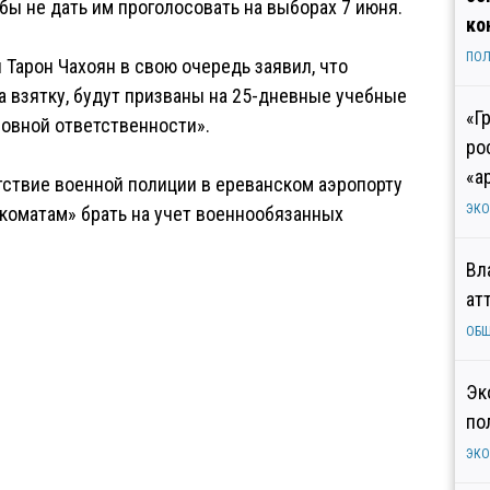
бы не дать им проголосовать на выборах 7 июня.
ко
ПОЛ
Тарон Чахоян в свою очередь заявил, что
 взятку, будут призваны на 25-дневные учебные
«Г
оловной ответственности».
ро
«а
ствие военной полиции в ереванском аэропорту
ЭК
коматам» брать на учет военнообязанных
Вл
ат
ОБ
Эк
по
ЭК