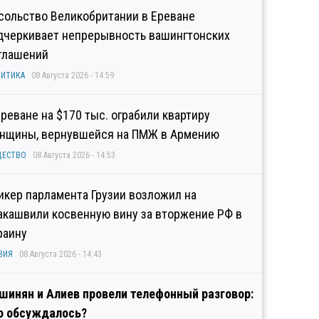
сольство Великобритании в Ереване
дчеркивает непрерывность вашингтонских
глашений
ИТИКА
08 Августа 2026 - 14:59
Ереване на $170 тыс. ограбили квартиру
нщины, вернувшейся на ПМЖ в Армению
ЩЕСТВО
08 Августа 2026 - 14:53
икер парламента Грузии возложил на
акашвили косвенную вину за вторжение РФ в
раину
ЗИЯ
08 Августа 2026 - 14:43
шинян и Алиев провели телефонный разговор:
о обсуждалось?