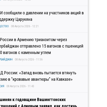
И сообщили о давлении на участников акций в
ддержку Царукяна
ЩЕСТВО
08 Августа 2026 - 12:21
 России в Армению трианзитом через
ербайджан отправлено 15 вагонов с пшеницей
10 вагонов с каменным углем
РБАЙДЖАН
08 Августа 2026 - 11:56
Д России: «Запад вновь пытается втянуть
узию в "кровавые авантюры" на Кавказе»
СИЯ
08 Августа 2026 - 11:43
шинян к годовщине Вашингтонских
глашений с Алиевым заявил, как достичь