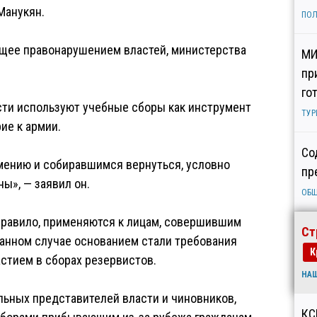
Манукян.
ПОЛ
щее правонарушением властей, министерства
МИ
пр
го
сти используют учебные сборы как инструмент
ТУР
ие к армии.
Со
мению и собиравшимся вернуться, условно
пр
ы», — заявил он.
ОБ
 правило, применяются к лицам, совершившим
Ст
данном случае основанием стали требования
К
астием в сборах резервистов.
НА
льных представителей власти и чиновников,
КС