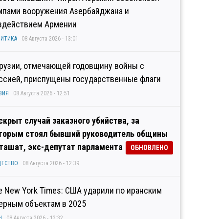
мпами вооружения Азербайджана и
здействием Армении
ИТИКА
08 Августа 2026 - 13:01
Грузии, отмечающей годовщину войны с
ссией, приспущены государственные флаги
ЗИЯ
08 Августа 2026 - 12:51
скрыт случай заказного убийства, за
торым стоял бывший руководитель общины
ташат, экс-депутат парламента
ОБНОВЛЕНО
ЩЕСТВО
08 Августа 2026 - 12:39
e New York Times: США ударили по иранским
ерным объектам в 2025
Н
08 Августа 2026 - 12:32