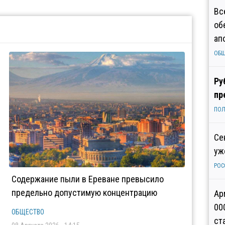
Вс
об
ап
ОБ
Ру
пр
ПОЛ
Се
уж
РОС
Содержание пыли в Ереване превысило
предельно допустимую концентрацию
Ар
00
ОБЩЕСТВО
ст