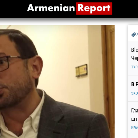
Bl
Че
ТУР
В 
ЭК
Гл
шт
ИРА