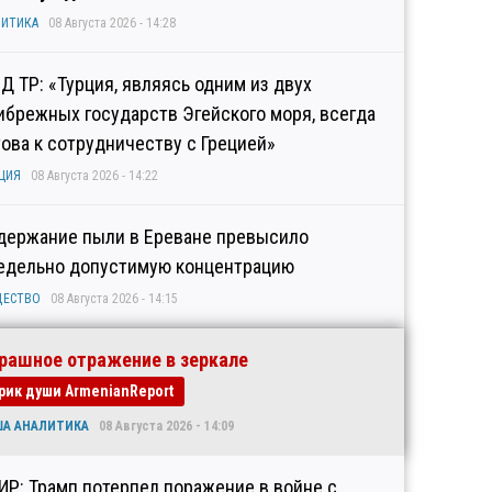
ИТИКА
08 Августа 2026 - 14:28
Д ТР: «Турция, являясь одним из двух
ибрежных государств Эгейского моря, всегда
това к сотрудничеству с Грецией»
ЦИЯ
08 Августа 2026 - 14:22
держание пыли в Ереване превысило
едельно допустимую концентрацию
ЩЕСТВО
08 Августа 2026 - 14:15
рашное отражение в зеркале
рик души ArmenianReport
ША АНАЛИТИКА
08 Августа 2026 - 14:09
ИР: Трамп потерпел поражение в войне с