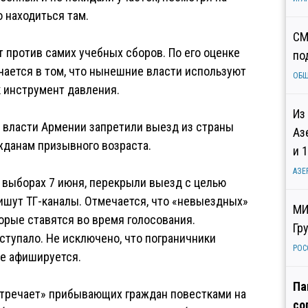
о находиться там.
СМ
т против самих учебных сборов. По его оценке
по
чается в том, что нынешние власти используют
ОБ
 инструмент давления.
Из
 власти Армении запретили выезд из страны
Аз
данам призывного возраста.
и 
АЗЕ
 выборах 7 июня, перекрыли выезд с целью
пишут ТГ-каналы. Отмечается, что «невыездных»
МИ
орые ставятся во время голосования.
Гр
ступало. Не исключено, что пограничники
РОС
не афишируется.
Па
стречает» прибывающих граждан повестками на
со