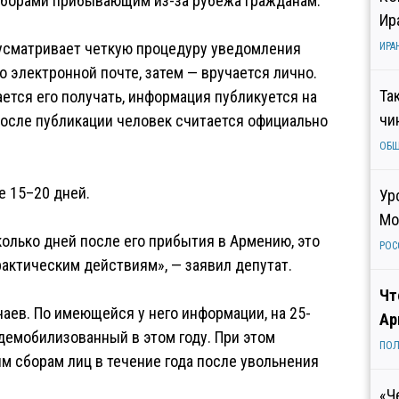
 сборами прибывающим из-за рубежа гражданам.
Ир
дусматривает четкую процедуру уведомления
ИРА
 электронной почте, затем — вручается лично.
Та
ется его получать, информация публикуется на
чи
 после публикации человек считается официально
ОБ
е 15–20 дней.
Ур
Мо
олько дней после его прибытия в Армению, это
РОС
практическим действиям», — заявил депутат.
Чт
аев. По имеющейся у него информации, на 25-
Ар
демобилизованный в этом году. При этом
ПОЛ
м сборам лиц в течение года после увольнения
«Ч