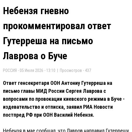
Небензя гневно
прокомментировал ответ
Гутерреша на письмо
Лаврова о Буче
РОССИЯ - 05 Июля 2026 - 13:10 | Просмотров - 437
Ответ генсекретаря ООН Антониу Гутерреша на
письмо главы МИД России Сергея Лаврова с
вопросами по провокации киевского режима в Буче -
издевательство и отписка, заявил РИА Новости
постпред РФ при ООН Василий Небензя.
Небензя в мае сообщал, что Лавров направил Гутеррешу