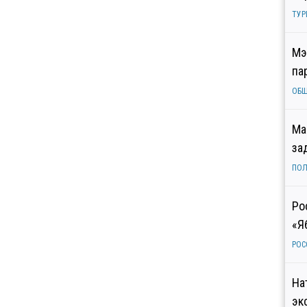
ТУР
Мэ
па
ОБ
Ма
за
ПОЛ
Ро
«Я
РОС
На
эк