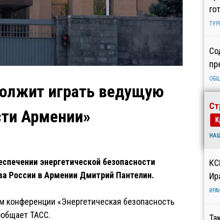
го
ТУР
Со
пр
ОБ
должит играть ведущую
Ст
сти Армении»
К
НА
еспечении энергетической безопасности
КС
ва России в Армении Дмитрий Пантелин.
Ир
ИРА
м конференции «Энергетическая безопасность
ообщает ТАСС.
Та