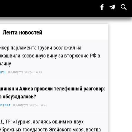
Лента новостей
икер парламента Грузии возложил на
акашвили косвенную вину за вторжение РФ в
раину
ЗИЯ
08 Августа 2026 - 14:43
шинян и Алиев провели телефонный разговор:
о обсуждалось?
ИТИКА
08 Августа 2026 - 14:28
Д ТР: «Турция, являясь одним из двух
ибрежных государств Эгейского моря, всегда