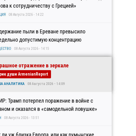
това к сотрудничеству с Грецией»
ЦИЯ
08 Августа 2026 - 14:22
держание пыли в Ереване превысило
едельно допустимую концентрацию
ЩЕСТВО
08 Августа 2026 - 14:15
рашное отражение в зеркале
рик души ArmenianReport
ША АНАЛИТИКА
08 Августа 2026 - 14:09
ИР: Трамп потерпел поражение в войне с
аном и оказался в «самодельной ловушке»
Н
08 Августа 2026 - 13:51
к ли уж близка Европа, или как румынские