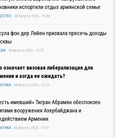
новники испортили отдых армянской семье
ЩЕСТВО
08 Августа 2026 - 13:46
сула фон дер Ляйен призвала пресечь доходы
сквы
СИЯ
08 Августа 2026 - 13:37
о означает визовая либерализация для
мении и когда ее ожидать?
ИТИКА
08 Августа 2026 - 13:23
есть имевший» Тигран Абрамян обеспокоен
мпами вооружения Азербайджана и
здействием Армении
ИТИКА
08 Августа 2026 - 13:01