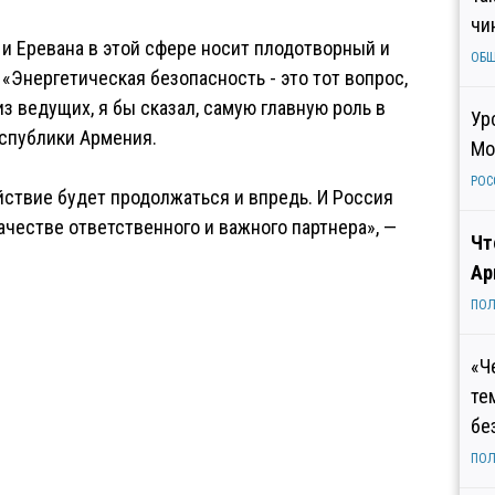
чи
и Еревана в этой сфере носит плодотворный и
ОБ
«Энергетическая безопасность - это тот вопрос,
з ведущих, я бы сказал, самую главную роль в
Ур
спублики Армения.
Мо
РОС
ствие будет продолжаться и впредь. И Россия
ачестве ответственного и важного партнера», —
Чт
Ар
ПОЛ
«Ч
те
бе
ПОЛ