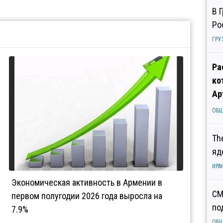
В 
Ро
ГРУ
Ра
ко
Ар
ОБ
Th
яд
ИРА
Экономическая активность в Армении в
СМ
первом полугодии 2026 года выросла на
по
7.9%
ОБ