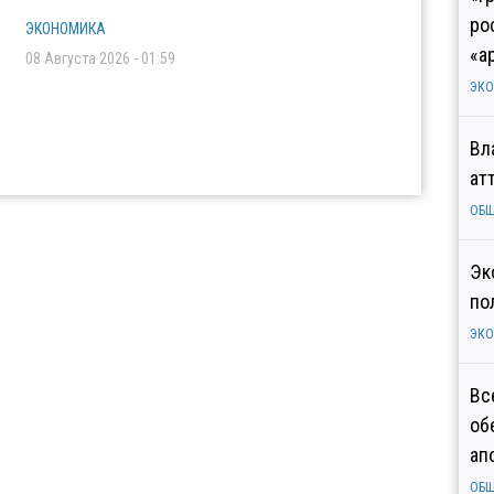
ро
ЭКОНОМИКА
«а
08 Августа 2026 - 01:59
ЭК
Вл
ат
ОБ
Эк
по
ЭК
Вс
об
ап
ОБ