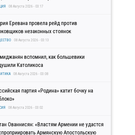
ЦИЯ
08 Августа 2026 - 03:17
рия Еревана провела рейд против
рковщиков незаконных стоянок
ЩЕСТВО
08 Августа 2026 - 03:13
миджанян вспомнил, как большевики
душили Католикоса
ИТИКА
08 Августа 2026 - 03:08
ссийская партия «Родина» катит бочку на
блоко»
СИЯ
08 Августа 2026 - 03:02
тан Ованнисян: «Властям Армении не удастся
спроприировать Армянскую Апостольскую