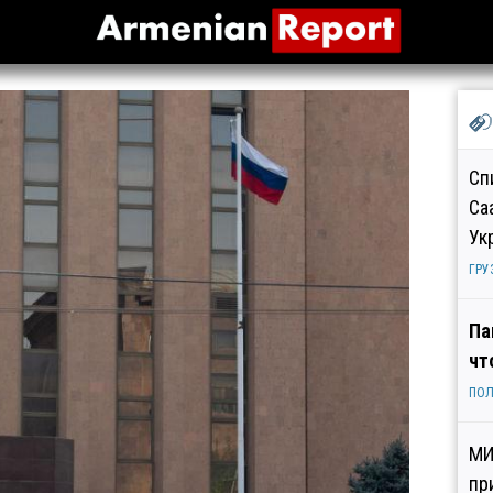
Сп
Са
Ук
ГРУ
Па
чт
ПОЛ
МИ
пр