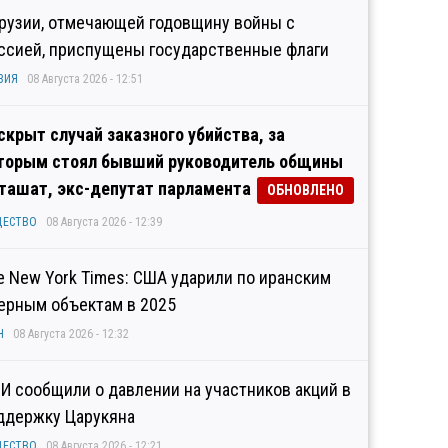
Грузии, отмечающей годовщину войны с
ссией, приспущены государственные флаги
ЗИЯ
08 Августа 2026 - 12:51
скрыт случай заказного убийства, за
торым стоял бывший руководитель общины
ташат, экс-депутат парламента
ОБНОВЛЕНО
ЩЕСТВО
08 Августа 2026 - 12:39
e New York Times: США ударили по иранским
ерным объектам в 2025
Н
08 Августа 2026 - 12:32
И сообщили о давлении на участников акций в
ддержку Царукяна
ЩЕСТВО
08 Августа 2026 - 12:21