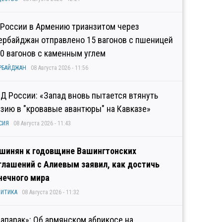
 России в Армению трианзитом через
ербайджан отправлено 15 вагонов с пшеницей
10 вагонов с каменным углем
РБАЙДЖАН
08 Августа 2026 - 11:56
Д России: «Запад вновь пытается втянуть
узию в "кровавые авантюры" на Кавказе»
СИЯ
08 Августа 2026 - 11:43
шинян к годовщине Вашингтонских
глашений с Алиевым заявил, как достичь
нечного мира
ИТИКА
08 Августа 2026 - 11:32
рапарак»: Об армянском абрикосе на