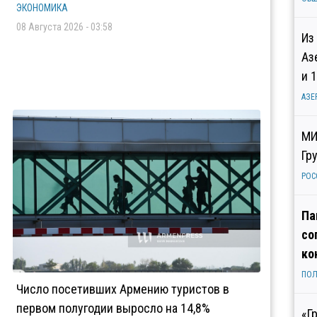
ЭКОНОМИКА
08 Августа 2026 - 03:58
Из
Аз
и 
АЗЕ
МИ
Гр
РОС
Па
со
ко
ПОЛ
Число посетивших Армению туристов в
первом полугодии выросло на 14,8%
«Г