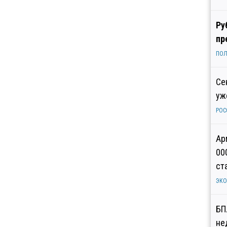
Ру
пр
ПОЛ
Се
уж
РОС
Ар
00
ст
ЭК
БП
не