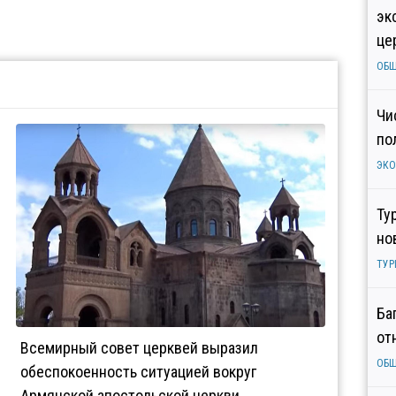
эк
це
ОБ
Чи
по
ЭК
Ту
но
ТУР
Ба
от
Всемирный совет церквей выразил
ОБ
обеспокоенность ситуацией вокруг
Армянской апостольской церкви