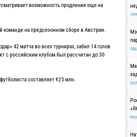
дусматривает возможность продления еще на
не
ТУР
й команде на предсезонном сборе в Австрии.
Мэ
па
дар» 42 матча во всех турнирах, забил 14 голов
ОБ
акт с российским клубом был рассчитан до 30
Ма
за
 футболиста составляет €25 млн.
ПОЛ
Ро
«Я
РОС
На