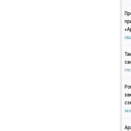
Пр
пр
«А
ОБ
Та
са
ГРУ
Ро
за
сэ
ЭК
Ар