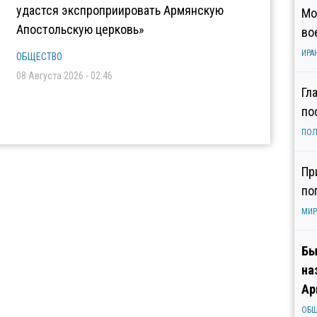
удастся экспроприировать Армянскую
Мо
Апостольскую церковь»
во
ИРА
ОБЩЕСТВО
08 Августа 2026 - 02:46
Гл
по
ПОЛ
Пр
по
МИР
Бы
на
Ар
ОБ