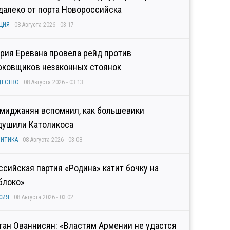
далеко от порта Новороссийска
ЦИЯ
08 Августа 2026 - 03:17
рия Еревана провела рейд против
рковщиков незаконных стоянок
ЩЕСТВО
08 Августа 2026 - 03:13
миджанян вспомнил, как большевики
душили Католикоса
ИТИКА
08 Августа 2026 - 03:08
ссийская партия «Родина» катит бочку на
блоко»
СИЯ
08 Августа 2026 - 03:02
тан Ованнисян: «Властям Армении не удастся