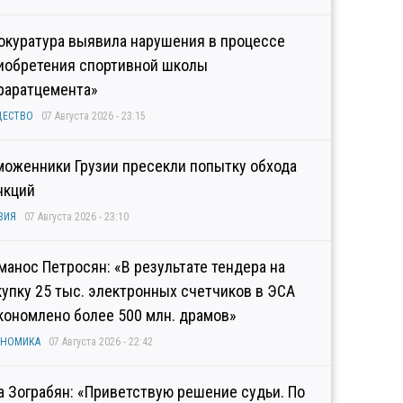
окуратура выявила нарушения в процессе
иобретения спортивной школы
раратцемента»
ЩЕСТВО
07 Августа 2026 - 23:15
моженники Грузии пресекли попытку обхода
нкций
ЗИЯ
07 Августа 2026 - 23:10
манос Петросян: «В результате тендера на
купку 25 тыс. электронных счетчиков в ЭСА
кономлено более 500 млн. драмов»
ОНОМИКА
07 Августа 2026 - 22:42
а Зограбян: «Приветствую решение судьи. По