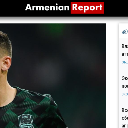
Вл
ат
ОБ
Эк
по
ЭК
Вс
об
ап