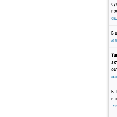
су
по
ОБ
В 
АЗЕ
Ти
ак
ос
ЭК
В 
в 
ТУР