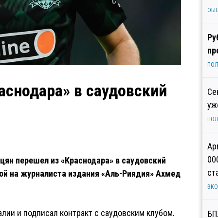
ОБ
Ру
пр
ПОЛ
аснодара» в саудовский
Се
уж
ПОЛ
Ар
00
цян перешел из «Краснодара» в саудовский
ст
ой на журналиста издания «Аль-Риядия» Ахмед
ЭК
лии и подписал контракт с саудовским клубом.
БП