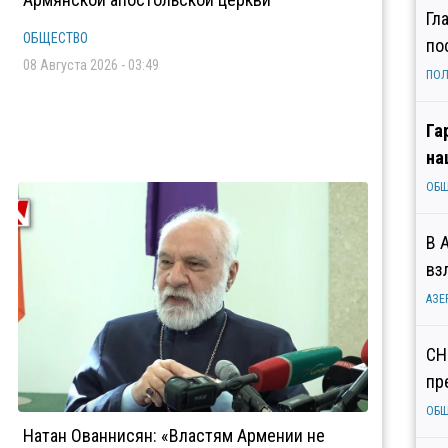
Гл
ОБЩЕСТВО
по
08 Августа 2026 - 03:49
ПОЛ
Га
на
ОБ
В 
вз
АЗЕ
СН
пр
ОБ
Натан Ованнисян: «Властям Армении не