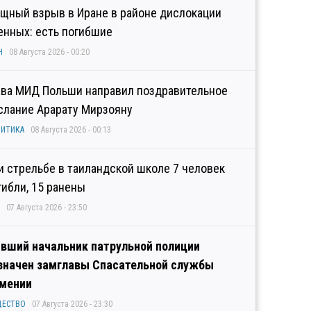
щный взрыв в Иране в районе дислокации
енных: есть погибшие
Н
08 Августа 2026 - 00:20
ава МИД Польши направил поздравительное
слание Арарату Мирзояну
ИТИКА
08 Августа 2026 - 00:13
и стрельбе в таиландской школе 7 человек
гибли, 15 ранены
07 Августа 2026 - 23:50
вший начальник патрульной полиции
значен замглавы Спасательной службы
мении
ЩЕСТВО
07 Августа 2026 - 23:30