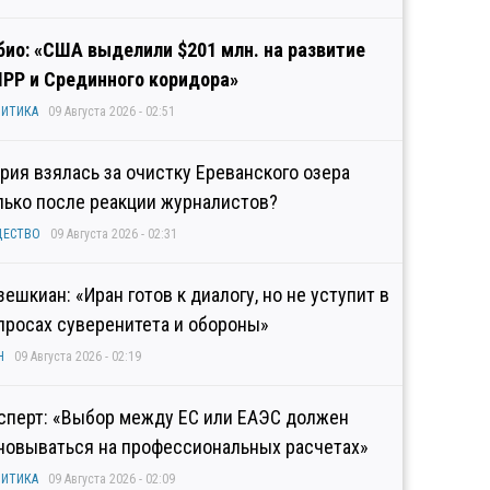
био: «США выделили $201 млн. на развитие
IPP и Срединного коридора»
ИТИКА
09 Августа 2026 - 02:51
рия взялась за очистку Ереванского озера
лько после реакции журналистов?
ЩЕСТВО
09 Августа 2026 - 02:31
зешкиан: «Иран готов к диалогу, но не уступит в
просах суверенитета и обороны»
Н
09 Августа 2026 - 02:19
сперт: «Выбор между ЕС или ЕАЭС должен
новываться на профессиональных расчетах»
ИТИКА
09 Августа 2026 - 02:09