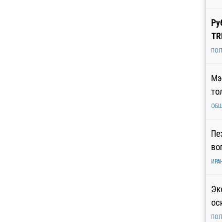
Ру
TR
ПОЛ
Мэ
то
ОБ
Пе
во
ИРА
Эк
ос
ПОЛ