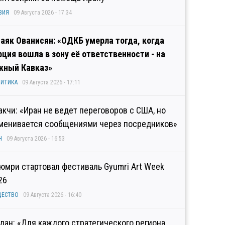
ЗИЯ
09 Августа 2026 - 17:34
аяк Ованисян: «ОДКБ умерла тогда, когда
рция вошла в зону её ответственности - на
ный Кавказ»
ИТИКА
09 Августа 2026 - 17:11
акчи: «Иран не ведет переговоров с США, но
менивается сообщениями через посредников»
Н
09 Августа 2026 - 16:53
Гюмри стартовал фестиваль Gyumri Art Week
26
ЩЕСТВО
09 Августа 2026 - 16:40
дан: «Для каждого стратегического региона