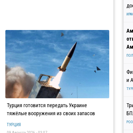
до
ИРА
Ам
от
Ам
ПОЛ
Фи
и 
ТУР
Турция готовится передать Украине
Тр
тяжёлые вооружения из своих запасов
БП
РОС
ТУРЦИЯ
09 Августа 2026 - 03:07