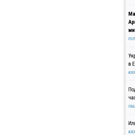
Ма
Ар
ми
ПОЛ
Ук
в 
АЗЕ
По
ча
ОБ
Ил
АЗЕ