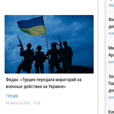
ОБ
Фи
де
ТУР
Ми
Ар
ПОЛ
Ле
Фидан: «Турция передала мораторий на
Па
военные действия на Украине»
до
ТУРЦИЯ
ПОЛ
09 Августа 2026 - 14:26
Ко