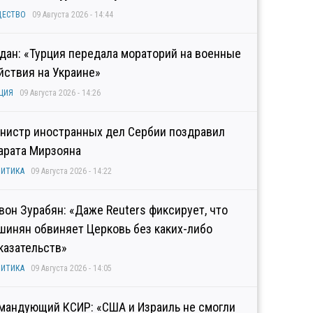
ЩЕСТВО
09 Августа 2026 - 14:44
дан: «Турция передала мораторий на военные
йствия на Украине»
ЦИЯ
09 Августа 2026 - 14:26
нистр иностранных дел Сербии поздравил
арата Мирзояна
ИТИКА
09 Августа 2026 - 14:22
вон Зурабян: «Даже Reuters фиксирует, что
шинян обвиняет Церковь без каких-либо
казательств»
ИТИКА
09 Августа 2026 - 14:05
мандующий КСИР: «США и Израиль не смогли