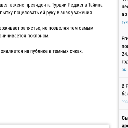
шел к жене президента Турции Реджепа Тайипа
не
пытку поцеловать ей руку в знак уважения.
а 
ТУР
держивает запястье, не позволяя тем самым
раничивается поклоном.
Ег
по
оявляется на публике в темных очках.
24
го
ОБ
В 
ба
РОС
Сы
ар