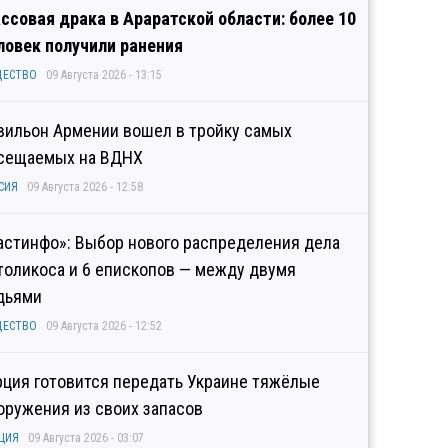
ссовая драка в Араратской области: более 10
ловек получили ранения
ЩЕСТВО
09 Августа 2026 - 13:15
вильон Армении вошел в тройку самых
сещаемых на ВДНХ
СИЯ
09 Августа 2026 - 12:58
астинфо»: Выбор нового распределения дела
толикоса и 6 епископов — между двумя
дьями
ЩЕСТВО
09 Августа 2026 - 12:52
рция готовится передать Украине тяжёлые
оружения из своих запасов
ЦИЯ
09 Августа 2026 - 03:07