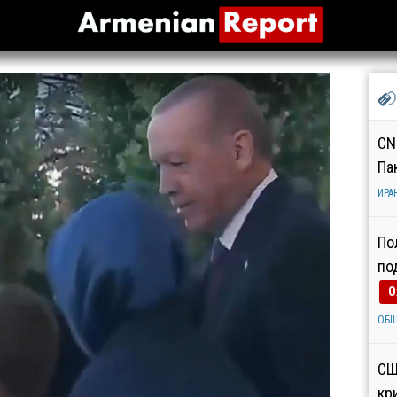
CN
Па
ИРА
По
по
О
ОБ
СШ
кр