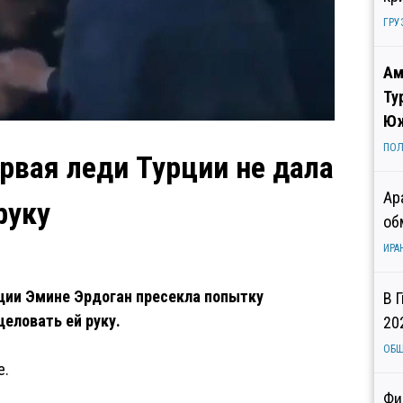
ГРУ
Ам
Ту
Юж
ПОЛ
рвая леди Турции не дала
Ар
руку
об
ИРА
рции Эмине Эрдоган пресекла попытку
В 
еловать ей руку.
20
ОБ
е.
Фи