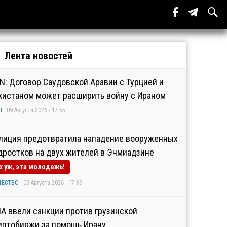
Лента новостей
N: Договор Саудовской Аравии с Турцией и
кистаном может расширить войну с Ираном
Н
09 Августа 2026 - 17:55
лиция предотвратила нападение вооруженных
дростков на двух жителей в Эчмиадзине
х уж, эта молодежь!
ЩЕСТВО
09 Августа 2026 - 17:39
А ввели санкции против грузинской
иптобиржи за помощь Ирану