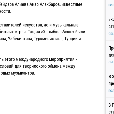
ейдара Алиева Анар Алакбаров, известные
ПОЛ
ности.
«К
ставителей искусства, но и музыкальные
ст
бежных стран. Так, на «Харыбюльбюль» были
ОБ
на, Узбекистана, Туркменистана, Турции и
Пр
до
ль этого международного мероприятия -
ОБ
условий для творческого обмена между
лодых музыкантов.
В 
пр
ПОЛ
В 
ст