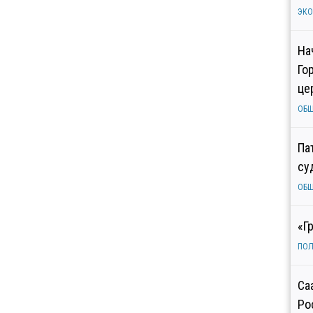
ЭК
На
Го
це
ОБ
Па
су
ОБ
«Г
ПОЛ
Са
Ро