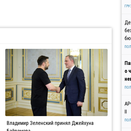
ГРУ
Де
бе
бю
ПОЛ
Па
о 
не
ПОЛ
АР
II
ПОЛ
Владимир Зеленский принял Джейхуна
Байрамова