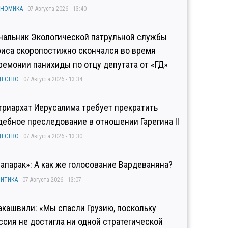
ОНОМИКА
07 Августа 2026 - 13:40
чальник Экологической патрульной службы
риса скоропостижно скончался во время
ремонии панихиды по отцу депутата от «ГД»
ЩЕСТВО
07 Августа 2026 - 13:34
триархат Иерусалима требует прекратить
дебное преследование в отношении Гарегина II
ЩЕСТВО
07 Августа 2026 - 13:30
рапарак»: А как же голосование Вардеваняна?
ИТИКА
07 Августа 2026 - 13:07
акашвили: «Мы спасли Грузию, поскольку
ссия не достигла ни одной стратегической