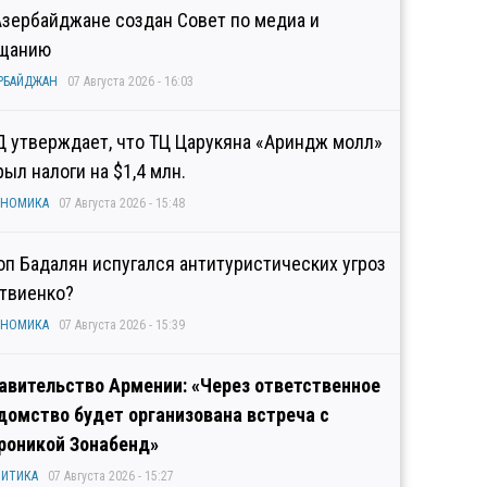
Азербайджане создан Совет по медиа и
щанию
РБАЙДЖАН
07 Августа 2026 - 16:03
Д утверждает, что ТЦ Царукяна «Ариндж молл»
рыл налоги на $1,4 млн.
ОНОМИКА
07 Августа 2026 - 15:48
оп Бадалян испугался антитуристических угроз
твиенко?
ОНОМИКА
07 Августа 2026 - 15:39
авительство Армении: «Через ответственное
домство будет организована встреча с
роникой Зонабенд»
ИТИКА
07 Августа 2026 - 15:27