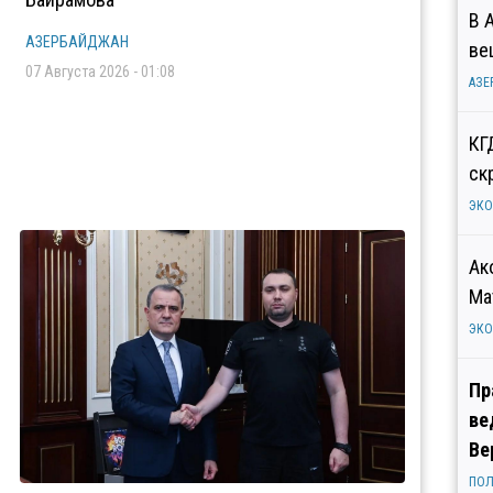
В 
АЗЕРБАЙДЖАН
ве
07 Августа 2026 - 01:08
АЗЕ
КГ
ск
ЭК
Ак
Ма
ЭК
Пр
ве
Ве
ПОЛ