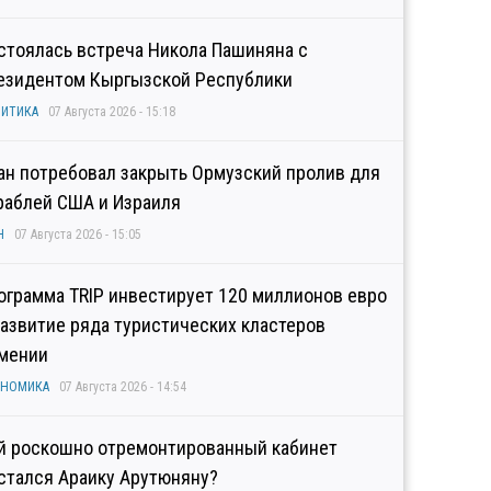
стоялась встреча Никола Пашиняна с
езидентом Кыргызской Республики
ИТИКА
07 Августа 2026 - 15:18
ан потребовал закрыть Ормузский пролив для
раблей США и Израиля
Н
07 Августа 2026 - 15:05
ограмма TRIP инвестирует 120 миллионов евро
развитие ряда туристических кластеров
мении
ОНОМИКА
07 Августа 2026 - 14:54
й роскошно отремонтированный кабинет
стался Араику Арутюняну?