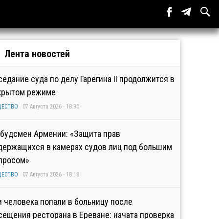
Лента новостей
седание суда по делу Гарегина II продолжится в
крытом режиме
ЩЕСТВО
07 Августа 2026 - 18:30
будсмен Армении: «Защита прав
держащихся в камерах судов лиц под большим
просом»
ЩЕСТВО
07 Августа 2026 - 18:18
и человека попали в больницу после
сещения ресторана в Ереване: начата проверка