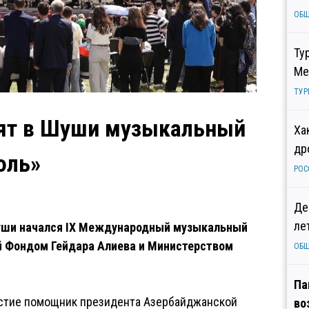
ОБ
Ту
Ме
ТУР
ят в Шуши музыкальный
Ха
др
юль»
РОС
Де
ле
уши начался IX Международный музыкальный
 Фондом Гейдара Алиева и Министерством
ОБ
Па
астие помощник президента Азербайджанской
во