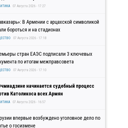
ИТИКА
07 Августа 2026 - 17:27
авказарь»: В Армении с арцахской символикой
али бороться и на стадионах
ЩЕСТВО
07 Августа 2026 - 17:18
емьеры стран ЕАЭС подписали 3 ключевых
кумента по итогам межправсовета
ЩЕСТВО
07 Августа 2026 - 17:10
Эчмиадзине начинается судебный процесс
отив Католикоса всех Армян
ИТИКА
07 Августа 2026 - 16:57
Грузии впервые возбуждено уголовное дело по
атье о госизмене