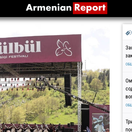
За
за
ОБ
Ом
со
во
ОБ
Тр
по