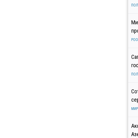
ПОЛ
Ми
пр
РОС
Са
го
ПОЛ
Со
се
МИР
Ак
Аз