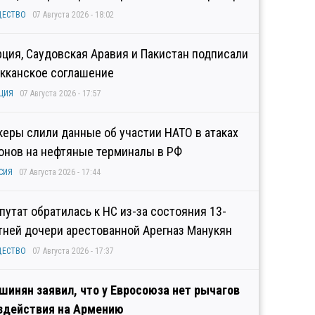
ЩЕСТВО
07 Августа 2026 - 18:02
рция, Саудовская Аравия и Пакистан подписали
кканское соглашение
ЦИЯ
07 Августа 2026 - 17:57
керы слили данные об участии НАТО в атаках
онов на нефтяные терминалы в РФ
СИЯ
07 Августа 2026 - 17:44
путат обратилась к НС из-за состояния 13-
тней дочери арестованной Арегназ Манукян
ЩЕСТВО
07 Августа 2026 - 17:37
шинян заявил, что у Евросоюза нет рычагов
здействия на Армению