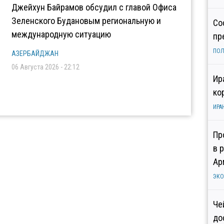
Джейхун Байрамов обсудил с главой Офиса
Зеленского Будановым региональную и
Со
международную ситуацию
пр
ПОЛ
АЗЕРБАЙДЖАН
06 Августа 2026 - 22:12
Ир
ко
ИРА
Пр
в 
Ар
ЭК
Че
до