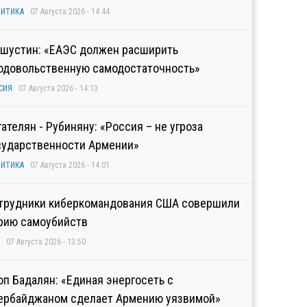
ИТИКА
07 Августа 2026 - 14:44
шустин: «ЕАЭС должен расширить
одовольственную самодостаточность»
СИЯ
07 Августа 2026 - 14:13
гателян - Рубиняну: «Россия – не угроза
сударственности Армении»
ИТИКА
07 Августа 2026 - 14:01
трудники киберкомандования США совершили
рию самоубийств
07 Августа 2026 - 13:50
оп Бадалян: «Единая энергосеть с
ербайджаном сделает Армению уязвимой»