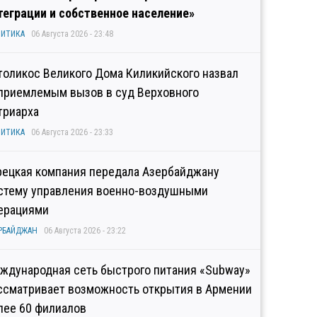
теграции и собственное население»
ИТИКА
06 Августа 2026 - 23:48
толикос Великого Дома Киликийского назвал
приемлемым вызов в суд Верховного
триарха
ИТИКА
06 Августа 2026 - 23:33
рецкая компания передала Азербайджану
стему управления военно-воздушными
ерациями
РБАЙДЖАН
06 Августа 2026 - 23:22
ждународная сеть быстрого питания «Subway»
ссматривает возможность открытия в Армении
лее 60 филиалов