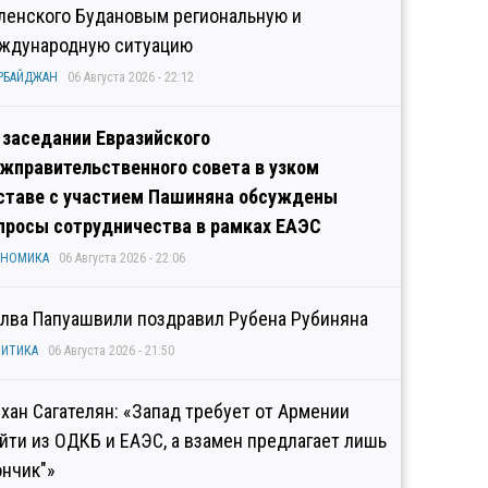
ленского Будановым региональную и
ждународную ситуацию
РБАЙДЖАН
06 Августа 2026 - 22:12
 заседании Евразийского
жправительственного совета в узком
ставе с участием Пашиняна обсуждены
просы сотрудничества в рамках ЕАЭС
ОНОМИКА
06 Августа 2026 - 22:06
лва Папуашвили поздравил Рубена Рубиняна
ИТИКА
06 Августа 2026 - 21:50
хан Сагателян: «Запад требует от Армении
йти из ОДКБ и ЕАЭС, а взамен предлагает лишь
ончик"»