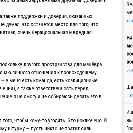
ного нашими зарубежными друзьями доверия и
Зе
ме
, а также поддержки и доверия, оказанных
АЗЕ
е думал, что останется место для того, что
иятная, очень нерациональная и вредная
На
ме
со
во
(поскольку другого пространства для манёвра
ЭК
ключаю личного отношения к происходящему,
 — у меня есть команда, есть коалиционные
Ша
чении), а также ответственность перед
ение я не смогу и не собираюсь делать это в
ПОЛ
Иш
вы
я того, чтобы кому-то угодить. Это исключено. Я
"п
му штурму — пусть никто не тратит силы