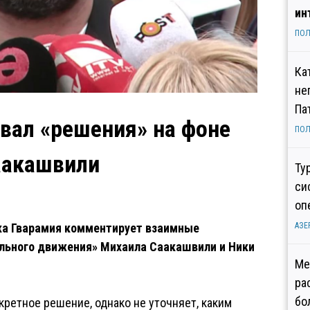
ин
ПОЛ
Ка
не
Па
вал «решения» на фоне
ПОЛ
аакашвили
Ту
си
оп
ка Гварамия комментирует взаимные
АЗЕ
ального движения» Михаила Саакашвили и Ники
Ме
ра
бо
кретное решение, однако не уточняет, каким