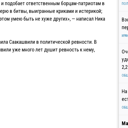
к и подобает ответственным борцам-патриотам в
ПОЛ
ерю в битвы, выигранные криками и истерикой;
в этом умею быть не хуже других», — написал Ника
Вэ
пе
ИРА
ила Саакашвили в политической ревности. В
вили уже много лет душит ревность к нему,
Оч
уд
2,
ОБ
На
ес
ОБ
Ма