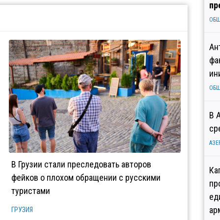
пр
ОБ
Ан
фа
ин
ОБ
В 
ср
АЗЕ
В Грузии стали преследовать авторов
Ка
фейков о плохом обращении с русскими
пр
туристами
ед
ар
ГРУЗИЯ