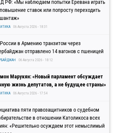
Д РФ: «Мы наблюдаем попытки Еревана играть
 повышение ставок или попросту переходить
 шантаж»
ИТИКА
06 Августа 2026 - 18:31
 России в Армению транзитом через
ербайджан отправлено 14 вагонов с пшеницей
РБАЙДЖАН
06 Августа 2026 - 18:12
мон Марукян: «Новый парламент обсуждает
чную жизнь депутатов, а не будущее страны»
ИТИКА
06 Августа 2026 - 17:54
ициатива пяти правозащитников о судебном
збирательстве в отношении Католикоса всех
мян: «Решительно осуждаем этот немыслимый