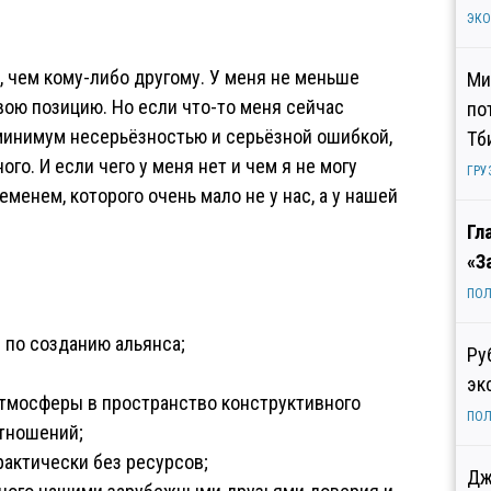
ЭК
, чем кому-либо другому. У меня не меньше
Ми
свою позицию. Но если что-то меня сейчас
по
минимум несерьёзностью и серьёзной ошибкой,
Тб
го. И если чего у меня нет и чем я не могу
ГРУ
менем, которого очень мало не у нас, а у нашей
Гл
«З
ПОЛ
 по созданию альянса;
Ру
эк
атмосферы в пространство конструктивного
ПОЛ
тношений;
актически без ресурсов;
Дж