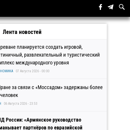
Лента новостей
Ереване планируется создать игровой,
стиничный, развлекательный и туристический
мплекс международного уровня
ОНОМИКА
07 Августа 2026 - 00:00
Иране за связи с «Моссадом» задержаны более
 человек
Н
06 Августа 2026 - 23:53
Д России: «Армянское руководство
манывает партнёров по евразийской