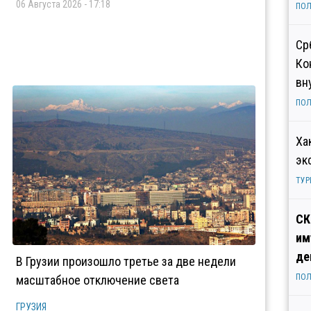
06 Августа 2026 - 17:18
ПОЛ
Ср
Ко
вн
ПОЛ
Ха
эк
ТУР
СК
им
де
В Грузии произошло третье за две недели
ПОЛ
масштабное отключение света
ГРУЗИЯ