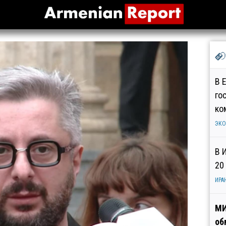
В 
го
ко
ЭК
В 
20
ИРА
МИ
об