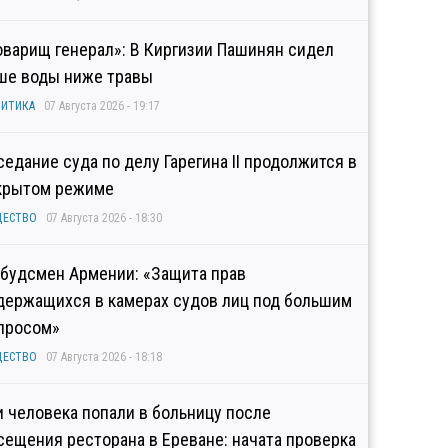
оварищ генерал»: В Киргизии Пашинян сидел
ше воды ниже травы
ИТИКА
07 Августа 2026 - 19:17
седание суда по делу Гарегина II продолжится в
крытом режиме
ЩЕСТВО
07 Августа 2026 - 18:30
будсмен Армении: «Защита прав
держащихся в камерах судов лиц под большим
просом»
ЩЕСТВО
07 Августа 2026 - 18:18
и человека попали в больницу после
сещения ресторана в Ереване: начата проверка