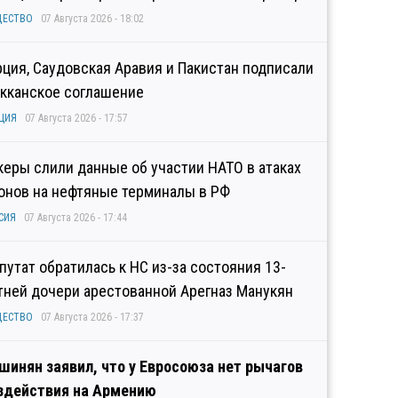
ЩЕСТВО
07 Августа 2026 - 18:02
рция, Саудовская Аравия и Пакистан подписали
кканское соглашение
ЦИЯ
07 Августа 2026 - 17:57
керы слили данные об участии НАТО в атаках
онов на нефтяные терминалы в РФ
СИЯ
07 Августа 2026 - 17:44
путат обратилась к НС из-за состояния 13-
тней дочери арестованной Арегназ Манукян
ЩЕСТВО
07 Августа 2026 - 17:37
шинян заявил, что у Евросоюза нет рычагов
здействия на Армению