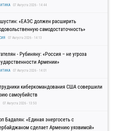
ИТИКА
07 Августа 2026 - 14:44
шустин: «ЕАЭС должен расширить
одовольственную самодостаточность»
СИЯ
07 Августа 2026 - 14:13
гателян - Рубиняну: «Россия – не угроза
сударственности Армении»
ИТИКА
07 Августа 2026 - 14:01
трудники киберкомандования США совершили
рию самоубийств
07 Августа 2026 - 13:50
оп Бадалян: «Единая энергосеть с
ербайджаном сделает Армению уязвимой»