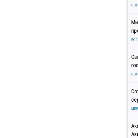
ПОЛ
Ми
пр
РОС
Са
го
ПОЛ
Со
се
МИР
Ак
Аз