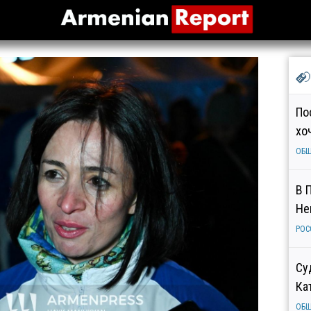
По
хо
ОБ
В 
Не
РОС
Су
Ка
ОБ