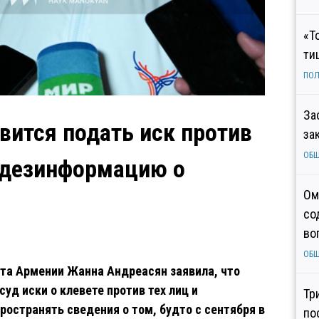
«Т
ти
ПОЛ
За
вится подать иск против
за
ОБ
т дезинформацию о
Ом
со
во
ОБ
рта Армении Жанна Андреасян заявила, что
суд иски о клевете против тех лиц и
Тр
остранять сведения о том, будто с сентября в
по