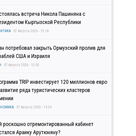
стоялась встреча Никола Пашиняна с
езидентом Кыргызской Республики
ИТИКА
07 Августа 2026 - 15:18
ан потребовал закрыть Ормузский пролив для
раблей США и Израиля
Н
07 Августа 2026 - 15:05
ограмма TRIP инвестирует 120 миллионов евро
развитие ряда туристических кластеров
мении
ОНОМИКА
07 Августа 2026 - 14:54
й роскошно отремонтированный кабинет
стался Араику Арутюняну?