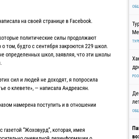
ОБ
аписала на своей странице в Facebook.
Ту
Ме
екоторые политические силы продолжают
ТУР
 том, будто с сентября закроются 229 школ.
не определенных школ, заявляя, что эти школы
Ха
.
др
РОС
тих сил и людей не доходят, я попросила
тье о клевете», — написала Андреасян.
Де
ле
разом намерена поступить и в отношении
ОБ
Па
с газетой “Жоховурд”, которая, имея
во
осительно очевидной дезинформации о