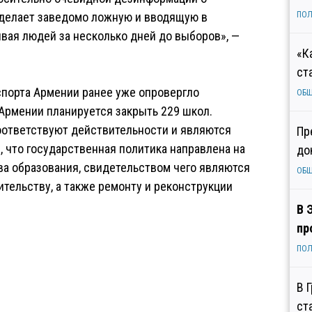
 делает заведомо ложную и вводящую в
ПОЛ
вая людей за несколько дней до выборов», —
«К
ст
 спорта Армении ранее уже опровергло
ОБ
 Армении планируется закрыть 229 школ.
оответствуют действительности и являются
Пр
 что государственная политика направлена на
до
а образования, свидетельством чего являются
ОБ
тельству, а также ремонту и реконструкции
В 
пр
ПОЛ
В 
ст