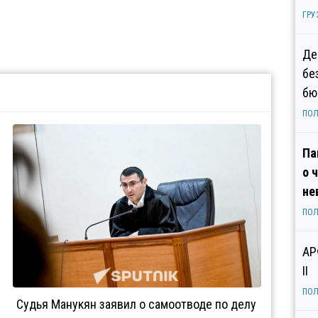
ГРУ
Де
бе
бю
ПОЛ
Па
о 
не
ПОЛ
АР
II
ПОЛ
Судья Манукян заявил о самоотводе по делу