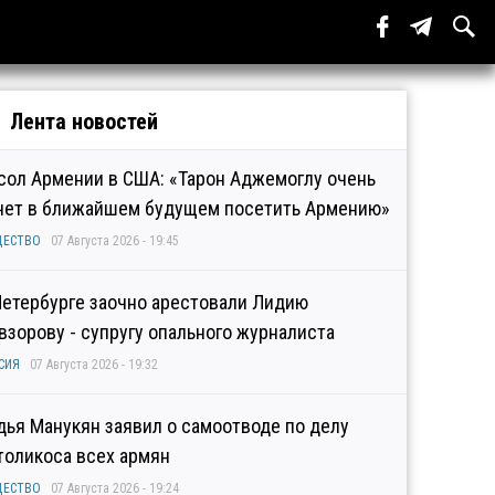
Лента новостей
сол Армении в США: «Тарон Аджемоглу очень
чет в ближайшем будущем посетить Армению»
ЩЕСТВО
07 Августа 2026 - 19:45
Петербурге заочно арестовали Лидию
взорову - супругу опального журналиста
СИЯ
07 Августа 2026 - 19:32
дья Манукян заявил о самоотводе по делу
толикоса всех армян
ЩЕСТВО
07 Августа 2026 - 19:24