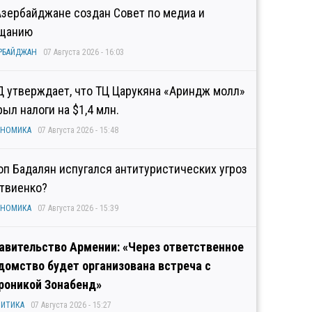
Азербайджане создан Совет по медиа и
щанию
РБАЙДЖАН
07 Августа 2026 - 16:03
Д утверждает, что ТЦ Царукяна «Ариндж молл»
рыл налоги на $1,4 млн.
ОНОМИКА
07 Августа 2026 - 15:48
оп Бадалян испугался антитуристических угроз
твиенко?
ОНОМИКА
07 Августа 2026 - 15:39
авительство Армении: «Через ответственное
домство будет организована встреча с
роникой Зонабенд»
ИТИКА
07 Августа 2026 - 15:27