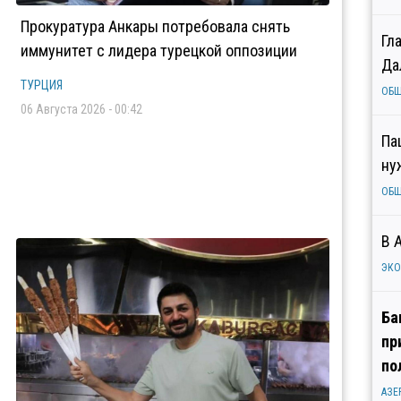
Прокуратура Анкары потребовала снять
Гл
иммунитет с лидера турецкой оппозиции
Да
ТУРЦИЯ
ОБ
06 Августа 2026 - 00:42
Па
ну
ОБ
В 
ЭК
Ба
пр
по
АЗЕ