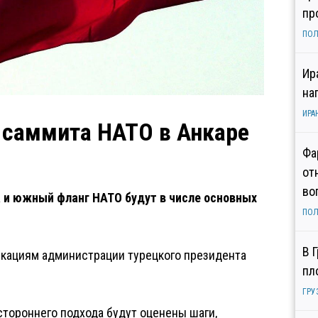
пр
ПОЛ
Ир
на
ИРА
 саммита НАТО в Анкаре
Фа
от
во
а и южный фланг НАТО будут в числе основных
ПОЛ
В 
икациям администрации турецкого президента
пл
ГРУ
стороннего подхода будут оценены шаги,