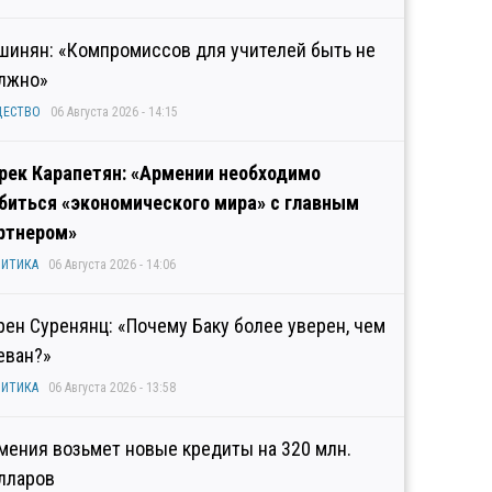
шинян: «Компромиссов для учителей быть не
лжно»
ЩЕСТВО
06 Августа 2026 - 14:15
рек Карапетян: «Армении необходимо
биться «экономического мира» с главным
ртнером»
ИТИКА
06 Августа 2026 - 14:06
рен Суренянц: «Почему Баку более уверен, чем
еван?»
ИТИКА
06 Августа 2026 - 13:58
мения возьмет новые кредиты на 320 млн.
лларов