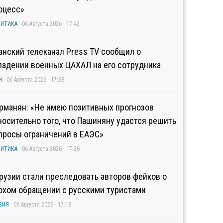
оцесс»
ИТИКА
06 Августа 2026 - 17:42
анский телеканал Press TV сообщил о
падении военных ЦАХАЛ на его сотрудника
Н
06 Августа 2026 - 17:38
рманян: «Не имею позитивных прогнозов
носительно того, что Пашиняну удастся решить
просы ограничений в ЕАЭС»
ИТИКА
06 Августа 2026 - 17:26
Грузии стали преследовать авторов фейков о
охом обращении с русскими туристами
ЗИЯ
06 Августа 2026 - 17:18