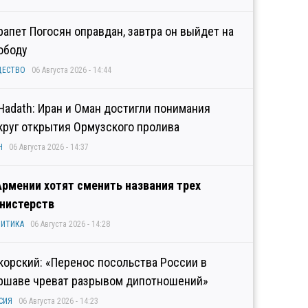
рапет Погосян оправдан, завтра он выйдет на
ободу
ЩЕСТВО
06 Августа 2026 - 14:44
 Hadath: Иран и Оман достигли понимания
круг открытия Ормузского пролива
Н
06 Августа 2026 - 14:37
Армении хотят сменить названия трех
нистерств
ИТИКА
06 Августа 2026 - 14:28
корский: «Перенос посольства России в
ршаве чреват разрывом дипотношений»
СИЯ
06 Августа 2026 - 14:23