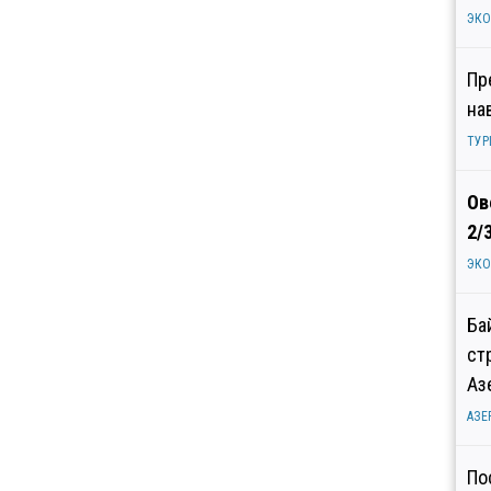
ЭК
Пр
на
ТУР
Ов
2/
ЭК
Ба
ст
Аз
АЗЕ
По