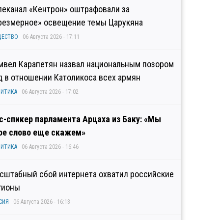
леканал «Кентрон» оштрафовали за
резмерное» освещение темы Царукяна
ЩЕСТВО
06 Августа 2026 - 17:11
мвел Карапетян назвал национальным позором
д в отношении Католикоса всех армян
ИТИКА
06 Августа 2026 - 17:02
с-спикер парламента Арцаха из Баку: «Мы
ое слово еще скажем»
ИТИКА
06 Августа 2026 - 16:46
сштабный сбой интернета охватил российские
гионы
СИЯ
06 Августа 2026 - 16:13