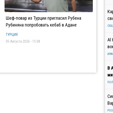
Ка
Шеф-повар из Турции пригласил Рубена
св
Рубиняна попробовать кебаб в Адане
ОБ
ТУРЦИЯ
Al
05 Августа 2026 - 15:08
во
ИРА
В 
ми
ПОЛ
Си
Ва
РОС