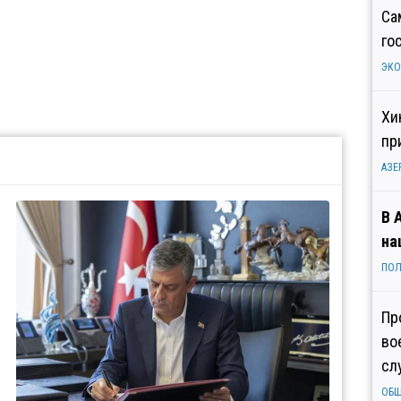
Са
го
ЭК
Хи
пр
АЗЕ
В 
на
ПОЛ
Пр
во
сл
ОБ