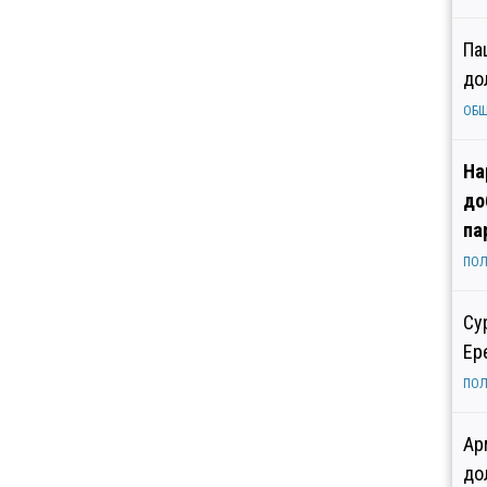
Па
до
ОБ
На
до
па
ПОЛ
Су
Ер
ПОЛ
Ар
до