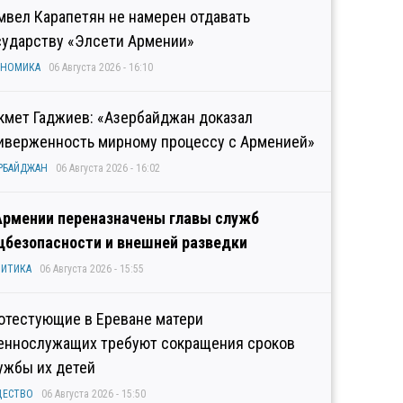
мвел Карапетян не намерен отдавать
сударству «Элсети Армении»
ОНОМИКА
06 Августа 2026 - 16:10
кмет Гаджиев: «Азербайджан доказал
иверженность мирному процессу с Арменией»
РБАЙДЖАН
06 Августа 2026 - 16:02
Армении переназначены главы служб
цбезопасности и внешней разведки
ИТИКА
06 Августа 2026 - 15:55
отестующие в Ереване матери
еннослужащих требуют сокращения сроков
ужбы их детей
ЩЕСТВО
06 Августа 2026 - 15:50