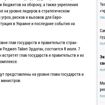
Те
 бюджетов на оборону, а также укрепления
«ч
же на уровне лидеров в стратегическом
угроз, рисков и вызовов для Евро-
ОБ
итуация в Украине и последние события на
Са
су
вне глав государств и правительств стран-
ПОЛ
и Реджеп Тайип Эрдоган, состоится 8 июля. 7
 встретят глав государств и правительств и их
Эк
комплексе.
св
ПОЛ
дут представлены на уровне глава государств и
0 министров.
Ма
ре
РОС