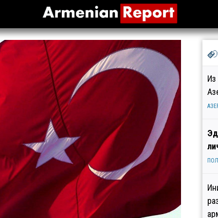
Из
Аз
АЗЕ
Эд
ли
ПОЛ
Ин
ра
ар