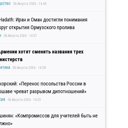
ЩЕСТВО
06 Августа 2026 - 14:44
 Hadath: Иран и Оман достигли понимания
круг открытия Ормузского пролива
Н
06 Августа 2026 - 14:37
Армении хотят сменить названия трех
нистерств
ИТИКА
06 Августа 2026 - 14:28
корский: «Перенос посольства России в
ршаве чреват разрывом дипотношений»
СИЯ
06 Августа 2026 - 14:23
шинян: «Компромиссов для учителей быть не
лжно»