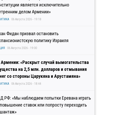
нституции является исключительно
утренним делом Армении»
ИТИКА
06 Августа 2026 - 19:18
кан Фидан призвал остановить
спансионистскую политику Израиля
ЦИЯ
06 Августа 2026 - 19:00
 Армении: «Раскрыт случай вымогательства
ущества на 2,5 млн. долларов и отмывания
нег со стороны Царукяна и Арустамяна»
ИТИКА
06 Августа 2026 - 18:44
Д РФ: «Мы наблюдаем попытки Еревана играть
 повышение ставок или попросту переходить
 шантаж»