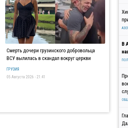
Хи
пр
АЗЕ
В 
Смерть дочери грузинского добровольца
на
ВСУ вылилась в скандал вокруг церкви
ПОЛ
ГРУЗИЯ
Пр
05 Августа 2026 - 21:41
во
сл
ОБ
Гл
Да