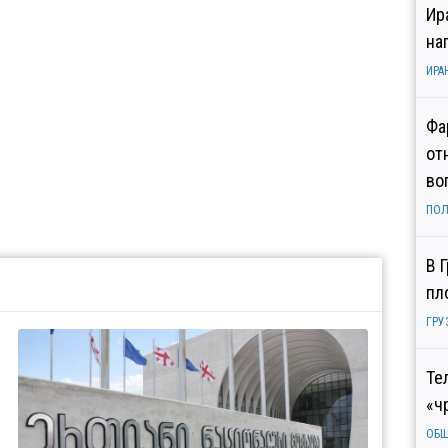
Ир
на
ИРА
Фа
от
во
ПОЛ
В 
пл
ГРУ
Те
«ч
ОБ