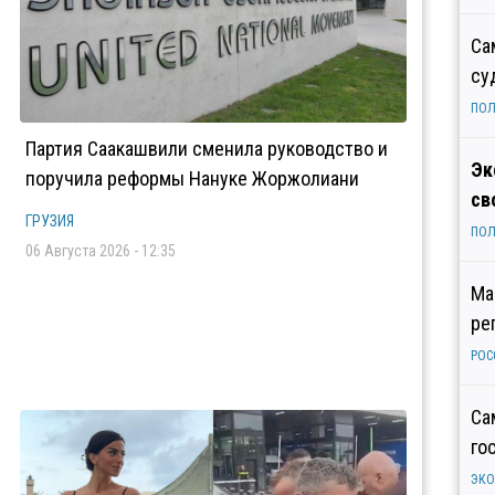
Са
су
ПОЛ
Партия Саакашвили сменила руководство и
Эк
поручила реформы Нануке Жоржолиани
св
ГРУЗИЯ
ПОЛ
06 Августа 2026 - 12:35
Ма
ре
РОС
Са
го
ЭК