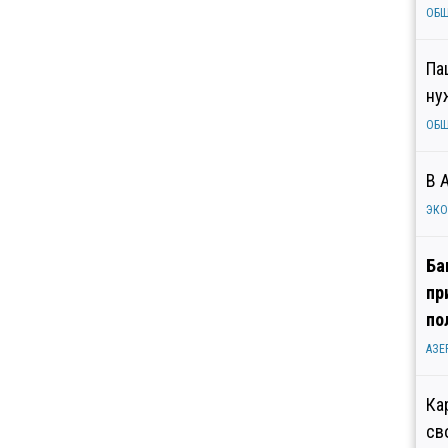
ОБ
Па
ну
ОБ
В 
ЭК
Ба
пр
по
АЗЕ
Ка
св