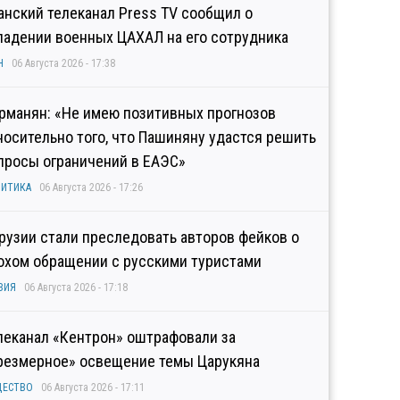
анский телеканал Press TV сообщил о
падении военных ЦАХАЛ на его сотрудника
Н
06 Августа 2026 - 17:38
рманян: «Не имею позитивных прогнозов
носительно того, что Пашиняну удастся решить
просы ограничений в ЕАЭС»
ИТИКА
06 Августа 2026 - 17:26
Грузии стали преследовать авторов фейков о
охом обращении с русскими туристами
ЗИЯ
06 Августа 2026 - 17:18
леканал «Кентрон» оштрафовали за
резмерное» освещение темы Царукяна
ЩЕСТВО
06 Августа 2026 - 17:11