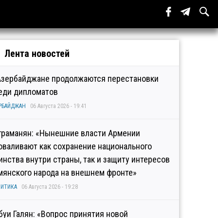
Лента новостей
Азербайджане продолжаются перестановки
еди дипломатов
РБАЙДЖАН
06 Августа 2026 - 19:41
граманян: «Нынешние власти Армении
оваливают как сохранение национального
инства внутри страны, так и защиту интересов
мянского народа на внешнем фронте»
ИТИКА
06 Августа 2026 - 19:28
буи Галян: «Вопрос принятия новой