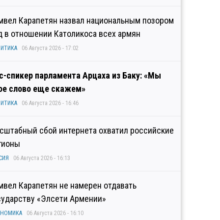
мвел Карапетян назвал национальным позором
д в отношении Католикоса всех армян
ИТИКА
06 Августа 2026 - 17:02
с-спикер парламента Арцаха из Баку: «Мы
ое слово еще скажем»
ИТИКА
06 Августа 2026 - 16:46
сштабный сбой интернета охватил российские
гионы
СИЯ
06 Августа 2026 - 16:13
мвел Карапетян не намерен отдавать
сударству «Элсети Армении»
ОНОМИКА
06 Августа 2026 - 16:10