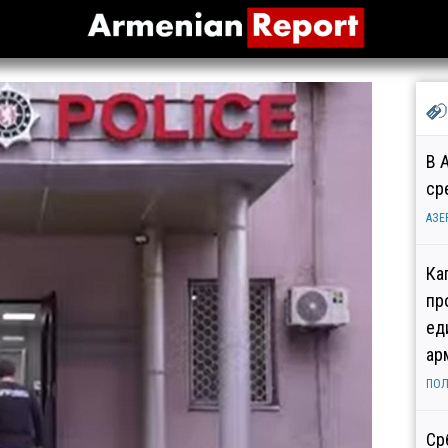
В 
ср
АЗЕ
Ка
пр
ед
ар
ПОЛ
Ср