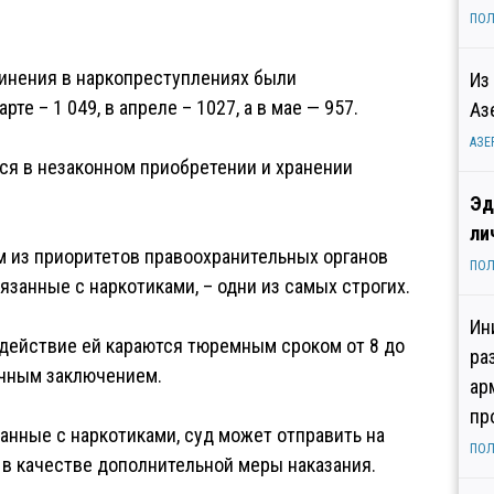
ПОЛ
винения в наркопреступлениях были
Из
те – 1 049, в апреле – 1027, а в мае — 957.
Аз
АЗЕ
ся в незаконном приобретении и хранении
Эд
ли
м из приоритетов правоохранительных органов
ПОЛ
вязанные с наркотиками, – одни из самых строгих.
Ин
одействие ей караются тюремным сроком от 8 до
ра
очным заключением.
ар
пр
анные с наркотиками, суд может отправить на
ПОЛ
в качестве дополнительной меры наказания.