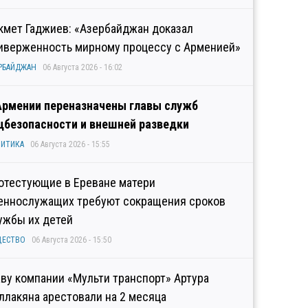
кмет Гаджиев: «Азербайджан доказал
иверженность мирному процессу с Арменией»
РБАЙДЖАН
06 Августа 2026 - 16:02
Армении переназначены главы служб
цбезопасности и внешней разведки
ИТИКА
06 Августа 2026 - 15:55
отестующие в Ереване матери
еннослужащих требуют сокращения сроков
ужбы их детей
ЩЕСТВО
06 Августа 2026 - 15:50
аву компании «Мульти транспорт» Артура
ллакяна арестовали на 2 месяца