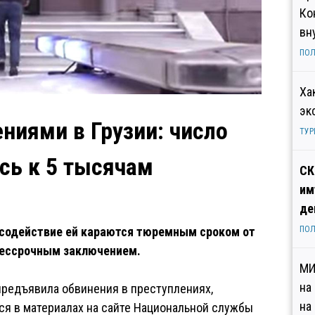
Ко
вн
ПОЛ
Ха
эк
ниями в Грузии: число
ТУР
сь к 5 тысячам
СК
им
де
 содействие ей караются тюремным сроком от
ПОЛ
 бессрочным заключением.
МИ
на
 предъявила обвинения в преступлениях,
на
тся в материалах на сайте Национальной службы