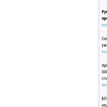
Ру
пр
ПОЛ
Се
уж
РОС
Ар
00
ст
ЭК
БП
не