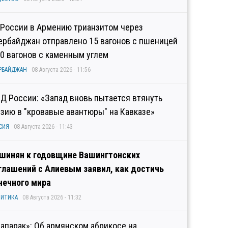
 России в Армению трианзитом через
ербайджан отправлено 15 вагонов с пшеницей
10 вагонов с каменным углем
РБАЙДЖАН
08 Августа 2026 - 11:56
Д России: «Запад вновь пытается втянуть
узию в "кровавые авантюры" на Кавказе»
СИЯ
08 Августа 2026 - 11:43
шинян к годовщине Вашингтонских
глашений с Алиевым заявил, как достичь
нечного мира
ИТИКА
08 Августа 2026 - 11:32
рапарак»: Об армянском абрикосе на