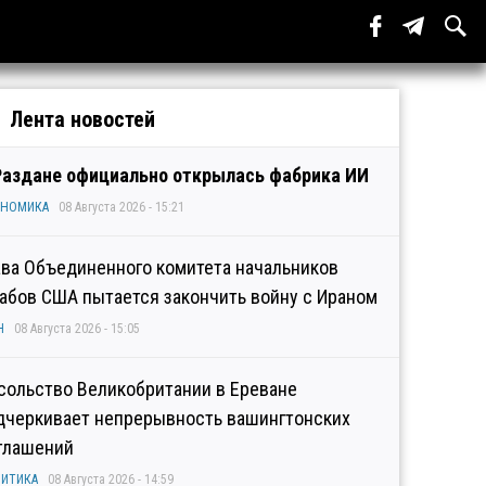
Лента новостей
Раздане официально открылась фабрика ИИ
ОНОМИКА
08 Августа 2026 - 15:21
ава Объединенного комитета начальников
абов США пытается закончить войну с Ираном
Н
08 Августа 2026 - 15:05
сольство Великобритании в Ереване
дчеркивает непрерывность вашингтонских
глашений
ИТИКА
08 Августа 2026 - 14:59