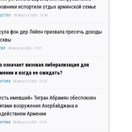
новники испортили отдых армянской семье
ЩЕСТВО
08 Августа 2026 - 13:46
сула фон дер Ляйен призвала пресечь доходы
сквы
СИЯ
08 Августа 2026 - 13:37
о означает визовая либерализация для
мении и когда ее ожидать?
ИТИКА
08 Августа 2026 - 13:23
есть имевший» Тигран Абрамян обеспокоен
мпами вооружения Азербайджана и
здействием Армении
ИТИКА
08 Августа 2026 - 13:01