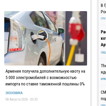
В 
Ро
ГРУ
Ра
ко
Ар
ОБ
Th
Армения получила дополнительную квоту на
яд
5 000 электромобилей с возможностью
ИРА
импорта по ставке таможенной пошлины 0%
СМ
ЭКОНОМИКА
по
08 Августа 2026 - 03:33
ОБ