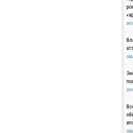
ро
«а
ЭК
Вл
ат
ОБ
Эк
по
ЭК
Вс
об
ап
ОБ