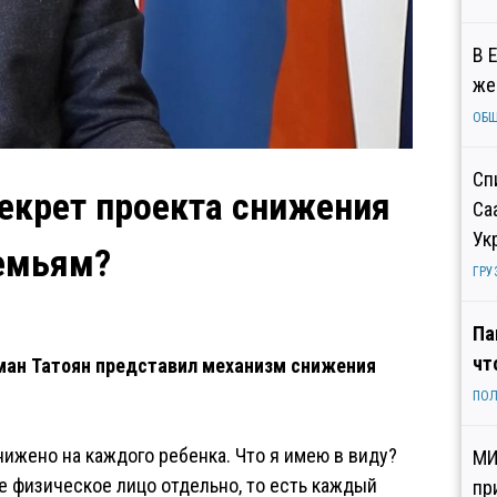
В 
же
ОБ
Сп
екрет проекта снижения
Са
Ук
емьям?
ГРУ
Па
чт
ман Татоян представил механизм снижения
ПОЛ
ижено на каждого ребенка. Что я имею в виду?
МИ
 физическое лицо отдельно, то есть каждый
пр