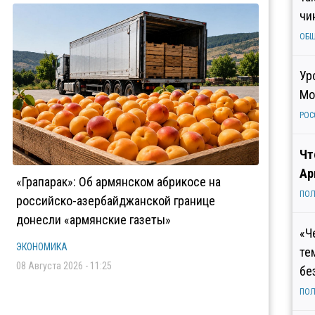
чи
ОБ
Ур
Мо
РОС
Чт
Ар
«Грапарак»: Об армянском абрикосе на
ПОЛ
российско-азербайджанской границе
донесли «армянские газеты»
«Ч
ЭКОНОМИКА
те
08 Августа 2026 - 11:25
бе
ПОЛ