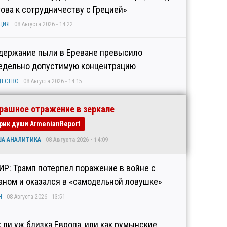
това к сотрудничеству с Грецией»
ЦИЯ
08 Августа 2026 - 14:22
держание пыли в Ереване превысило
едельно допустимую концентрацию
ЩЕСТВО
08 Августа 2026 - 14:15
рашное отражение в зеркале
рик души ArmenianReport
ША АНАЛИТИКА
08 Августа 2026 - 14:09
ИР: Трамп потерпел поражение в войне с
аном и оказался в «самодельной ловушке»
Н
08 Августа 2026 - 13:51
к ли уж близка Европа, или как румынские