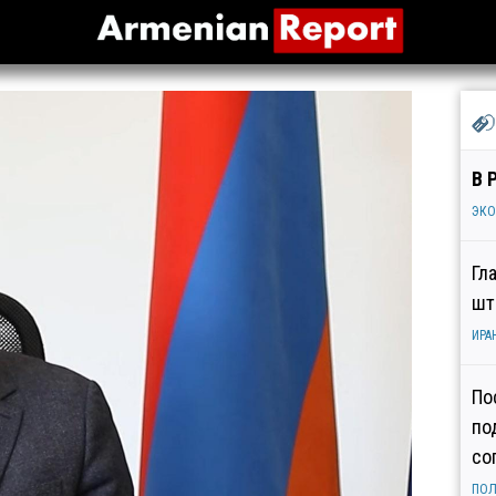
В 
ЭК
Гл
шт
ИРА
По
по
со
ПОЛ