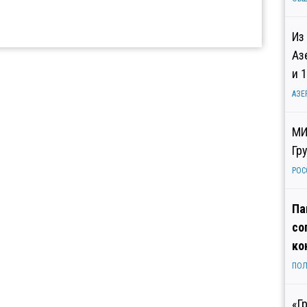
Из
Аз
и 
АЗЕ
МИ
Гр
РОС
Па
со
ко
ПОЛ
«Г