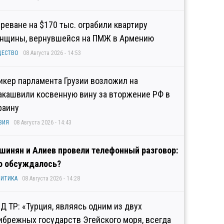
Ереване на $170 тыс. ограбили квартиру
нщины, вернувшейся на ПМЖ в Армению
ЩЕСТВО
08 Августа 2026 - 14:53
икер парламента Грузии возложил на
акашвили косвенную вину за вторжение РФ в
раину
ЗИЯ
08 Августа 2026 - 14:43
шинян и Алиев провели телефонный разговор:
о обсуждалось?
ИТИКА
08 Августа 2026 - 14:28
Д ТР: «Турция, являясь одним из двух
ибрежных государств Эгейского моря, всегда