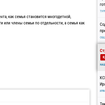
го
ТУР
ента, как семья становится многодетной,
и или члены семьи по отдельности, а семья как
Со
пр
ОБ
Ст
К
НА
КС
Ир
ИРА
Та