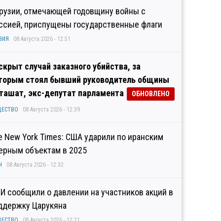
Грузии, отмечающей годовщину войны с
ссией, приспущены государственные флаги
ЗИЯ
08 Августа 2026 - 12:51
скрыт случай заказного убийства, за
торым стоял бывший руководитель общины
ташат, экс-депутат парламента
ОБНОВЛЕНО
ЩЕСТВО
08 Августа 2026 - 12:39
e New York Times: США ударили по иранским
ерным объектам в 2025
Н
08 Августа 2026 - 12:32
И сообщили о давлении на участников акций в
ддержку Царукяна
ЩЕСТВО
08 Августа 2026 - 12:21