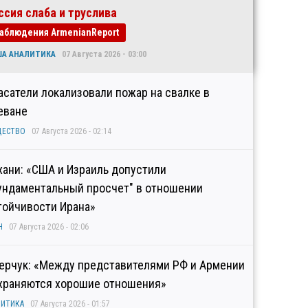
ссия слаба и труслива
аблюдения ArmenianReport
ША АНАЛИТИКА
07 Августа 2026 - 03:00
асатели локализовали пожар на свалке в
еване
ЩЕСТВО
07 Августа 2026 - 02:14
хани: «США и Израиль допустили
ундаментальный просчет" в отношении
тойчивости Ирана»
Н
07 Августа 2026 - 02:06
ерчук: «Между представителями РФ и Армении
храняются хорошие отношения»
ИТИКА
07 Августа 2026 - 01:57