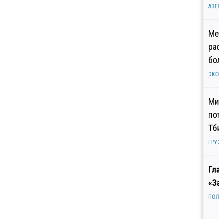
АЗЕ
Ме
ра
бо
ЭК
Ми
по
Тб
ГРУ
Гл
«З
ПОЛ