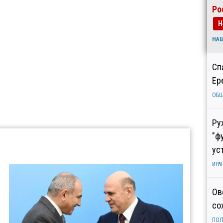
Ро
Н
НА
Сп
Ер
ОБ
Ру
"ф
ус
ИРА
Ов
со
ПОЛ