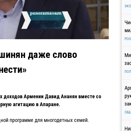
ЭК
Чи
ми
РОС
ашинян даже слово
Ми
за
нести»
ПОЛ
Ар
ру
х доходов Армении Давид Ананян вместе со
за
рную агитацию в Апаране.
ОБ
щной программе для многодетных семей.
Ни