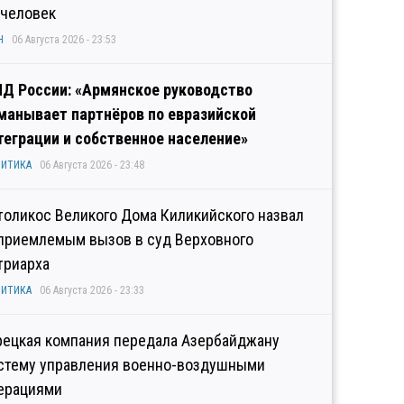
 человек
Н
06 Августа 2026 - 23:53
Д России: «Армянское руководство
манывает партнёров по евразийской
теграции и собственное население»
ИТИКА
06 Августа 2026 - 23:48
толикос Великого Дома Киликийского назвал
приемлемым вызов в суд Верховного
триарха
ИТИКА
06 Августа 2026 - 23:33
рецкая компания передала Азербайджану
стему управления военно-воздушными
ерациями