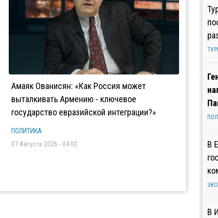
Ту
по
ра
ТУР
Ге
Амаяк Ованисян: «Как Россия может
на
выталкивать Армению - ключевое
Па
государство евразийской интеграции?»
ПОЛ
ПОЛИТИКА
В 
07 Августа 2026 - 04:00
го
ко
ЭК
В 