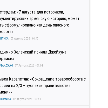
стердам: «7 августа для историков,
кументирующих армянскую историю, может
ть сформулировано как день опасного
ворота»
ИТИКА
07 Августа 2026 - 01:47
адимир Зеленский принял Джейхуна
йрамова
РБАЙДЖАН
07 Августа 2026 - 01:08
мвел Карапетян: «Сокращение товарооборота с
ссией на 2/3 – «успехи» правительства
мении»
ОНОМИКА
07 Августа 2026 - 00:51