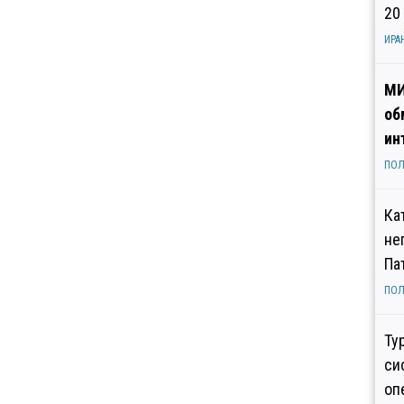
20
ИРА
МИ
об
ин
ПОЛ
Ка
не
Па
ПОЛ
Ту
си
оп