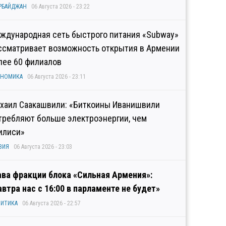
РБАЙДЖАН
06 Августа 2026 - 23:22
ждународная сеть быстрого питания «Subway»
ссматривает возможность открытия в Армении
лее 60 филиалов
ОНОМИКА
06 Августа 2026 - 23:11
хаил Саакашвили: «Биткоины Иванишвили
требляют больше электроэнергии, чем
илиси»
ЗИЯ
06 Августа 2026 - 23:03
ава фракции блока «Сильная Армения»:
автра нас с 16:00 в парламенте не будет»
ИТИКА
06 Августа 2026 - 22:57