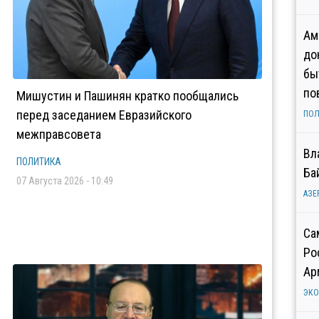
Ам
до
бы
по
Мишустин и Пашинян кратко пообщались
перед заседанием Евразийского
ПОЛ
межправсовета
Вл
ПОЛИТИКА
Ба
07 Августа 2026 - 10:49
АЗЕ
Са
Ро
Ар
ЭК