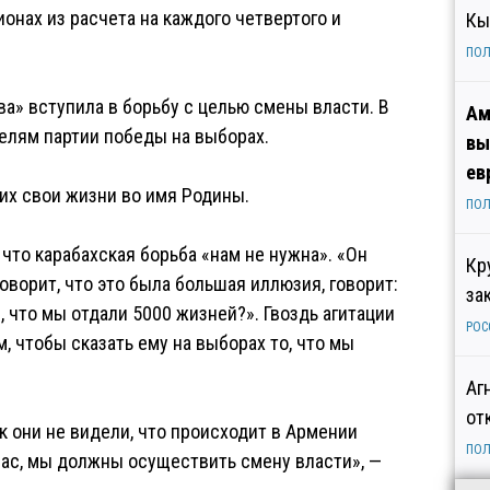
онах из расчета на каждого четвертого и
Кы
ПОЛ
а» вступила в борьбу с целью смены власти. В
Ам
елям партии победы на выборах.
вы
ев
их свои жизни во имя Родины.
ПОЛ
что карабахская борьба «нам не нужна». «Он
Кр
оворит, что это была большая иллюзия, говорит:
за
л, что мы отдали 5000 жизней?». Гвоздь агитации
РОС
м, чтобы сказать ему на выборах то, что мы
Аг
от
ак они не видели, что происходит в Армении
ПОЛ
нас, мы должны осуществить смену власти», —