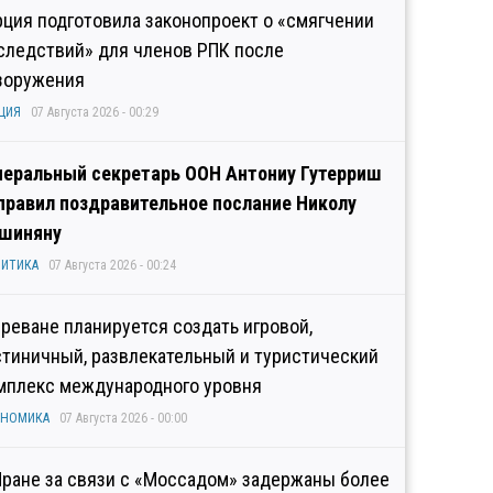
рция подготовила законопроект о «смягчении
следствий» для членов РПК после
зоружения
ЦИЯ
07 Августа 2026 - 00:29
неральный секретарь ООН Антониу Гутерриш
правил поздравительное послание Николу
шиняну
ИТИКА
07 Августа 2026 - 00:24
Ереване планируется создать игровой,
стиничный, развлекательный и туристический
мплекс международного уровня
ОНОМИКА
07 Августа 2026 - 00:00
Иране за связи с «Моссадом» задержаны более