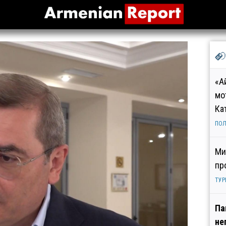
«А
мо
Ка
ПОЛ
Ми
пр
ТУР
Па
не