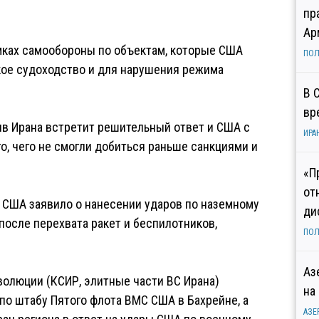
пр
Ар
мках самообороны по объектам, которые США
ПОЛ
кое судоходство и для нарушения режима
В 
вр
ив Ирана встретит решительный ответ и США с
ИРА
о, чего не смогли добиться раньше санкциями и
«П
от
 США заявило о нанесении ударов по наземному
ди
после перехвата ракет и беспилотников,
ПОЛ
Аз
олюции (КСИР, элитные части ВС Ирана)
на
по штабу Пятого флота ВМС США в Бахрейне, а
АЗЕ