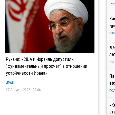
ТУР
Ха
др
РОС
Де
ле
Рухани: «США и Израиль допустили
ОБ
"фундаментальный просчет" в отношении
устойчивости Ирана»
Па
во
ИРАН
07 Августа 2026 - 02:06
ПОЛ
«К
ст