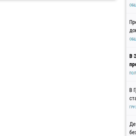
ОБ
Пр
до
ОБ
В 
пр
ПОЛ
В 
ст
ГРУ
Де
бе