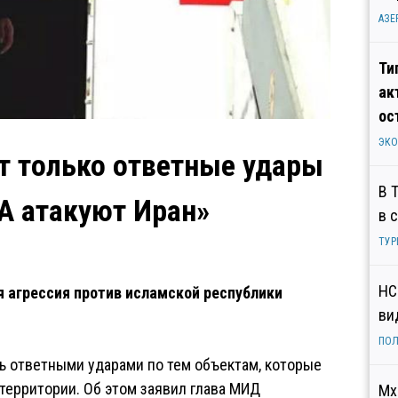
АЗЕ
Ти
ак
ос
ЭК
ит только ответные удары
В 
А атакуют Иран»
в 
ТУР
НС
я агрессия против исламской республики
ви
ПОЛ
 ответными ударами по тем объектам, которые
территории. Об этом заявил глава МИД
Мх