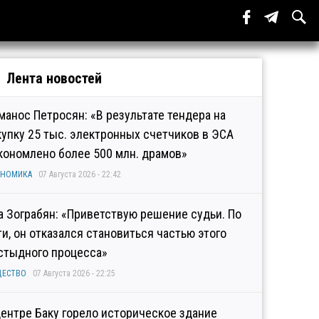
Лента новостей
манос Петросян: «В результате тендера на
купку 25 тыс. электронных счетчиков в ЭСА
кономлено более 500 млн. драмов»
ОНОМИКА
07 Августа 2026 - 22:42
а Зограбян: «Приветствую решение судьи. По
ти, он отказался становиться частью этого
стыдного процесса»
ЩЕСТВО
07 Августа 2026 - 22:25
центре Баку горело историческое здание