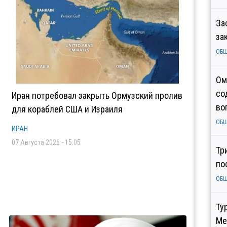
За
за
ОБ
Ом
со
Иран потребовал закрыть Ормузский пролив
во
для кораблей США и Израиля
ОБ
ИРАН
07 Августа 2026 - 15:05
Тр
по
ОБ
Ту
Ме