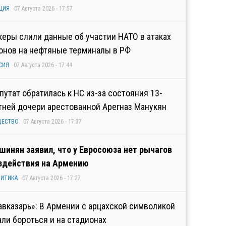
ЦИЯ
07 Августа 2026 - 17:57
керы слили данные об участии НАТО в атаках
онов на нефтяные терминалы в РФ
СИЯ
07 Августа 2026 - 17:44
путат обратилась к НС из-за состояния 13-
тней дочери арестованной Арегназ Манукян
ЩЕСТВО
07 Августа 2026 - 17:37
шинян заявил, что у Евросоюза нет рычагов
здействия на Армению
ИТИКА
07 Августа 2026 - 17:27
авказарь»: В Армении с арцахской символикой
али бороться и на стадионах