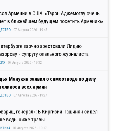
сол Армении в США: «Тарон Аджемоглу очень
чет в ближайшем будущем посетить Армению»
ЩЕСТВО
07 Августа 2026 - 19:45
Петербурге заочно арестовали Лидию
взорову - супругу опального журналиста
СИЯ
07 Августа 2026 - 19:32
дья Манукян заявил о самоотводе по делу
толикоса всех армян
ЩЕСТВО
07 Августа 2026 - 19:24
оварищ генерал»: В Киргизии Пашинян сидел
ше воды ниже травы
ИТИКА
07 Августа 2026 - 19:17