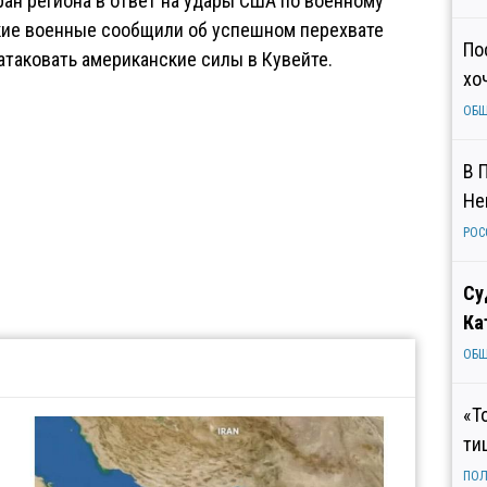
ран региона в ответ на удары США по военному
кие военные сообщили об успешном перехвате
По
атаковать американские силы в Кувейте.
хо
ОБ
В 
Не
РОС
Су
Ка
ОБ
«Т
ти
ПОЛ