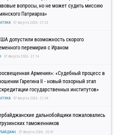
авовые вопросы, но не может судить миссию
мянского Патриарха»
ИТИКА
07 Августа 2026 - 21:23
США допустили возможность скорого
еменного перемирия с Ираном
Н
07 Августа 2026 - 21:14
росвещенная Армения»: «Судебный процесс в
ношении Гарегина II - новый позорный этап
скредитации государственных институтов»
ИТИКА
07 Августа 2026 - 21:04
ербайджанские дальнобойщики пожаловались
 грузинских таможенников
РБАЙДЖАН
07 Августа 2026 - 20:41