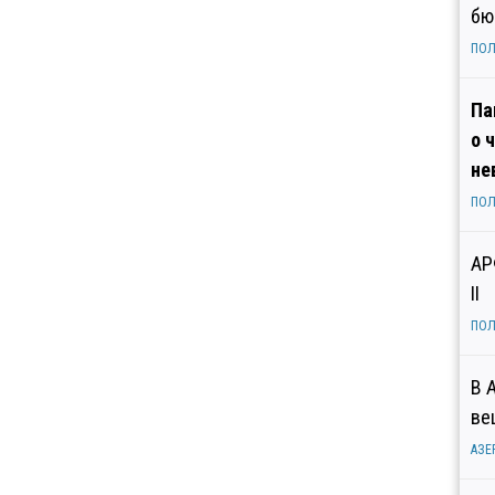
бю
ПОЛ
Па
о 
не
ПОЛ
АР
II
ПОЛ
В 
ве
АЗЕ