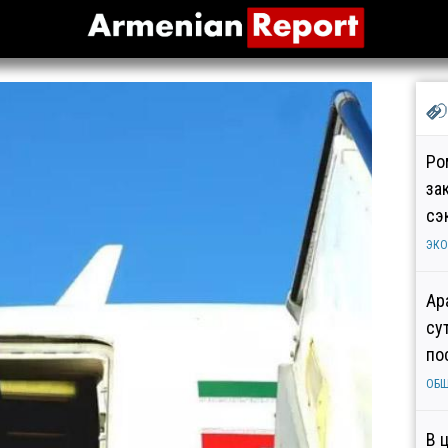
Ро
за
сэ
ЭК
Ар
су
по
ОБ
В 