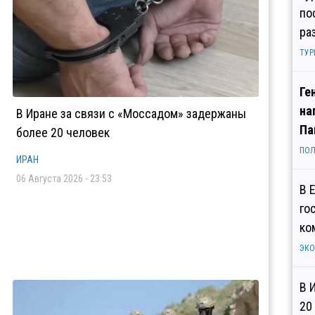
по
ра
ТУР
Ге
на
В Иране за связи с «Моссадом» задержаны
Па
более 20 человек
ПОЛ
ИРАН
06 Августа 2026 - 23:53
В 
го
ко
ЭК
В 
20