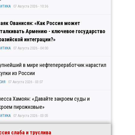
ИТИКА
07 Августа 2026 - 10:36
аяк Ованисян: «Как Россия может
талкивать Армению - ключевое государство
разийской интеграции?»
ИТИКА
07 Августа 2026 - 04:00
упнейший в мире нефтепереработчик нарастил
купки из России
СИЯ
07 Августа 2026 - 03:07
несса Хамоян: «Давайте закроем суды и
кроем пирожковые»
ИТИКА
07 Августа 2026 - 03:05
ссия слаба и труслива