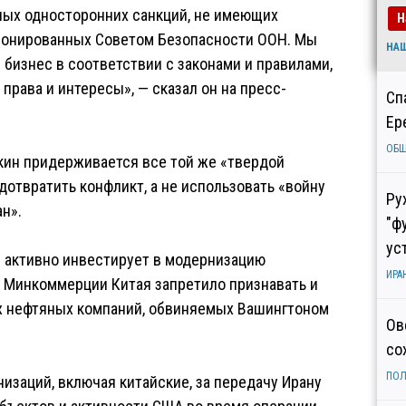
ных односторонних санкций, не имеющих
Н
ционированных Советом Безопасности ООН. Мы
НА
 бизнес в соответствии с законами и правилами,
рава и интересы», — сказал он на пресс-
Сп
Ер
ОБ
Пекин придерживается все той же «твердой
дотвратить конфликт, а не использовать «войну
Ру
н».
"ф
ус
н активно инвестирует в модернизацию
ИРА
ая Минкоммерции Китая запретило признавать и
х нефтяных компаний, обвиняемых Вашингтоном
Ов
со
ПОЛ
изаций, включая китайские, за передачу Ирану