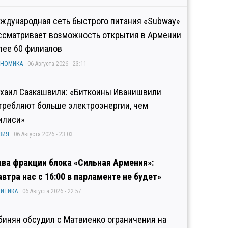
ждународная сеть быстрого питания «Subway»
ссматривает возможность открытия в Армении
лее 60 филиалов
ОНОМИКА
06 Августа 2026 - 23:11
хаил Саакашвили: «Биткоины Иванишвили
требляют больше электроэнергии, чем
илиси»
ЗИЯ
06 Августа 2026 - 23:03
ава фракции блока «Сильная Армения»:
автра нас с 16:00 в парламенте не будет»
ИТИКА
06 Августа 2026 - 22:57
бинян обсудил с Матвиенко ограничения на