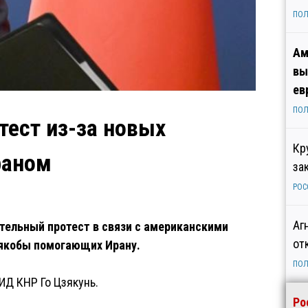
ПОЛ
Ам
вы
ев
ПОЛ
ест из-за новых
Кр
раном
за
РОС
Аг
ельный протест в связи с американскими
от
 якобы помогающих Ирану.
ПОЛ
ИД КНР Го Цзякунь.
Ро