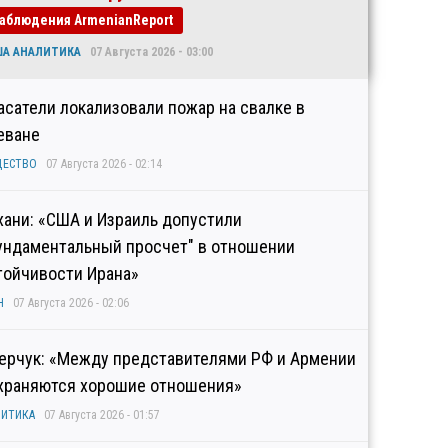
аблюдения ArmenianReport
ША АНАЛИТИКА
07 Августа 2026 - 03:00
асатели локализовали пожар на свалке в
еване
ЩЕСТВО
07 Августа 2026 - 02:14
хани: «США и Израиль допустили
ундаментальный просчет" в отношении
тойчивости Ирана»
Н
07 Августа 2026 - 02:06
ерчук: «Между представителями РФ и Армении
храняются хорошие отношения»
ИТИКА
07 Августа 2026 - 01:57