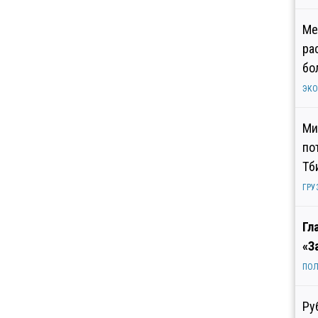
Ме
ра
бо
ЭК
Ми
по
Тб
ГРУ
Гл
«З
ПОЛ
Ру