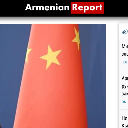
Ми
за
ПОЛ
Ар
ру
за
ОБ
Ни
Кы