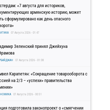
стердам: «7 августа для историков,
кументирующих армянскую историю, может
ть сформулировано как день опасного
ворота»
ИТИКА
07 Августа 2026 - 01:47
адимир Зеленский принял Джейхуна
йрамова
РБАЙДЖАН
07 Августа 2026 - 01:08
мвел Карапетян: «Сокращение товарооборота с
ссией на 2/3 – «успехи» правительства
мении»
ОНОМИКА
07 Августа 2026 - 00:51
рция подготовила законопроект о «смягчении