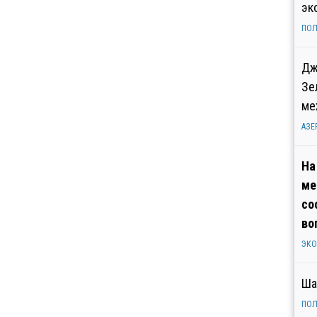
эк
ПОЛ
Дж
Зе
ме
АЗЕ
На
ме
со
во
ЭК
Ша
ПОЛ