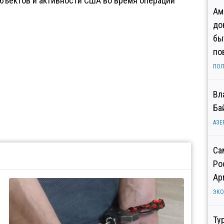
бъектов и активности США во время операции
Ам
до
бы
по
ПОЛ
Вл
Ба
АЗЕ
Са
Ро
Ар
ЭК
Ту