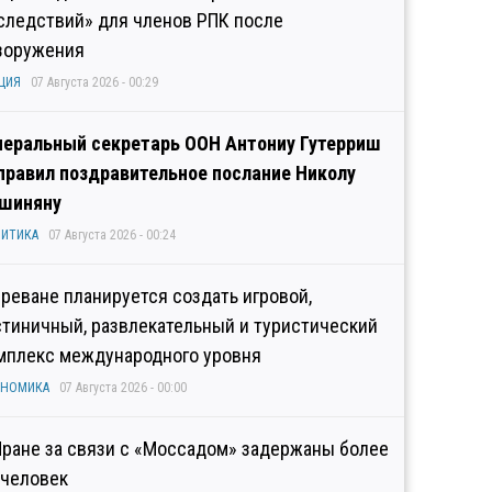
следствий» для членов РПК после
зоружения
ЦИЯ
07 Августа 2026 - 00:29
неральный секретарь ООН Антониу Гутерриш
правил поздравительное послание Николу
шиняну
ИТИКА
07 Августа 2026 - 00:24
Ереване планируется создать игровой,
стиничный, развлекательный и туристический
мплекс международного уровня
ОНОМИКА
07 Августа 2026 - 00:00
Иране за связи с «Моссадом» задержаны более
 человек