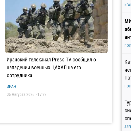
ИРА
МИ
об
ин
ПОЛ
Иранский телеканал Press TV сообщил о
Ка
нападении военных ЦАХАЛ на его
не
сотрудника
Па
ИРАН
ПОЛ
06 Августа 2026 - 17:38
Ту
си
оп
АЗЕ