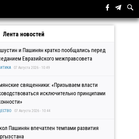
Лента новостей
шустин и Пашинян кратко пообщались перед
седанием Евразийского межправсовета
ИТИКА
07 Августа 2026 - 10:49
мянские священники: «Призываем власти
ководствоваться исключительно принципами
конности»
ЩЕСТВО
07 Августа 2026 - 10:44
кол Пашинян впечатлен темпами развития
ргызстана